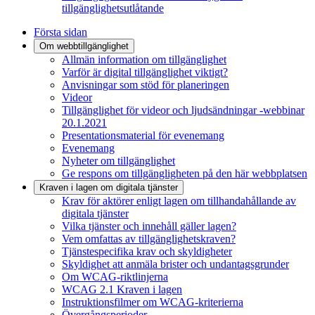
tillgänglighetsutlåtande
Första sidan
Om webbtillgänglighet
Allmän information om tillgänglighet
Varför är digital tillgänglighet viktigt?
Anvisningar som stöd för planeringen
Videor
Tillgänglighet för videor och ljudsändningar -webbinar
20.1.2021
Presentationsmaterial för evenemang
Evenemang
Nyheter om tillgänglighet
Ge respons om tillgängligheten på den här webbplatsen
Kraven i lagen om digitala tjänster
Krav för aktörer enligt lagen om tillhandahållande av
digitala tjänster
Vilka tjänster och innehåll gäller lagen?
Vem omfattas av tillgänglighetskraven?
Tjänstespecifika krav och skyldigheter
Skyldighet att anmäla brister och undantagsgrunder
Om WCAG-riktlinjerna
WCAG 2.1 Kraven i lagen
Instruktionsfilmer om WCAG-kriterierna
Övergångsperioder