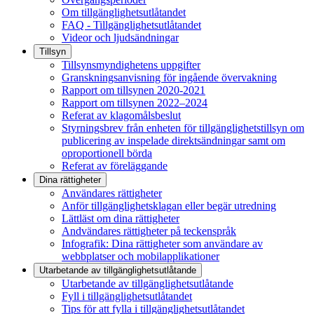
Om tillgänglighetsutlåtandet
FAQ - Tillgänglighetsutlåtandet
Videor och ljudsändningar
Tillsyn
Tillsynsmyndighetens uppgifter
Granskningsanvisning för ingående övervakning
Rapport om tillsynen 2020-2021
Rapport om tillsynen 2022–2024
Referat av klagomålsbeslut
Styrningsbrev från enheten för tillgänglighetstillsyn om
publicering av inspelade direktsändningar samt om
oproportionell börda
Referat av föreläggande
Dina rättigheter
Användares rättigheter
Anför tillgänglighetsklagan eller begär utredning
Lättläst om dina rättigheter
Andvändares rättigheter på teckenspråk
Infografik: Dina rättigheter som användare av
webbplatser och mobilapplikationer
Utarbetande av tillgänglighets­utlåtande
Utarbetande av tillgänglighetsutlåtande
Fyll i tillgänglighetsutlåtandet
Tips för att fylla i tillgänglighetsutlåtandet