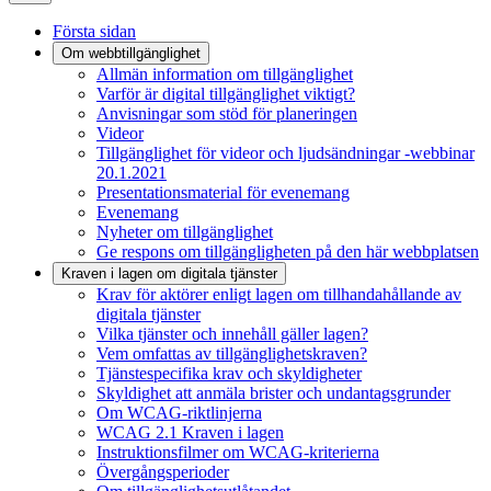
Första sidan
Om webbtillgänglighet
Allmän information om tillgänglighet
Varför är digital tillgänglighet viktigt?
Anvisningar som stöd för planeringen
Videor
Tillgänglighet för videor och ljudsändningar -webbinar
20.1.2021
Presentationsmaterial för evenemang
Evenemang
Nyheter om tillgänglighet
Ge respons om tillgängligheten på den här webbplatsen
Kraven i lagen om digitala tjänster
Krav för aktörer enligt lagen om tillhandahållande av
digitala tjänster
Vilka tjänster och innehåll gäller lagen?
Vem omfattas av tillgänglighetskraven?
Tjänstespecifika krav och skyldigheter
Skyldighet att anmäla brister och undantagsgrunder
Om WCAG-riktlinjerna
WCAG 2.1 Kraven i lagen
Instruktionsfilmer om WCAG-kriterierna
Övergångsperioder