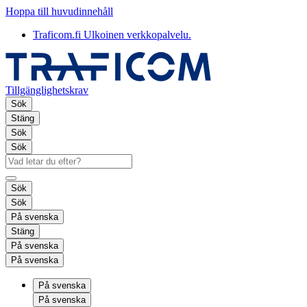
Hoppa till huvudinnehåll
Traficom.fi
Ulkoinen verkkopalvelu.
Tillgänglighetskrav
Sök
Stäng
Sök
Sök
Sök
Sök
På svenska
Stäng
På svenska
På svenska
På svenska
På svenska