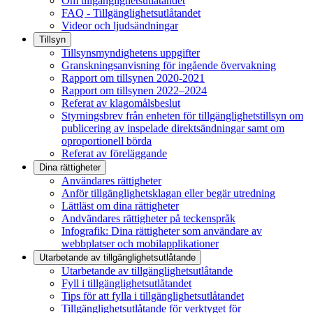
Om tillgänglighetsutlåtandet
FAQ - Tillgänglighetsutlåtandet
Videor och ljudsändningar
Tillsyn
Tillsynsmyndighetens uppgifter
Granskningsanvisning för ingående övervakning
Rapport om tillsynen 2020-2021
Rapport om tillsynen 2022–2024
Referat av klagomålsbeslut
Styrningsbrev från enheten för tillgänglighetstillsyn om
publicering av inspelade direktsändningar samt om
oproportionell börda
Referat av föreläggande
Dina rättigheter
Användares rättigheter
Anför tillgänglighetsklagan eller begär utredning
Lättläst om dina rättigheter
Andvändares rättigheter på teckenspråk
Infografik: Dina rättigheter som användare av
webbplatser och mobilapplikationer
Utarbetande av tillgänglighets­utlåtande
Utarbetande av tillgänglighetsutlåtande
Fyll i tillgänglighetsutlåtandet
Tips för att fylla i tillgänglighetsutlåtandet
Tillgänglighetsutlåtande för verktyget för