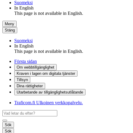
Suomeksi
In English
This page is not available in English.
Meny
Stäng
Suomeksi
In English
This page is not available in English.
Första sidan
Om webbtillgänglighet
Kraven i lagen om digitala tjänster
Tillsyn
Dina rättigheter
Utarbetande av tillgänglighets­utlåtande
Traficom.fi
Ulkoinen verkkopalvelu.
Sök
Sök