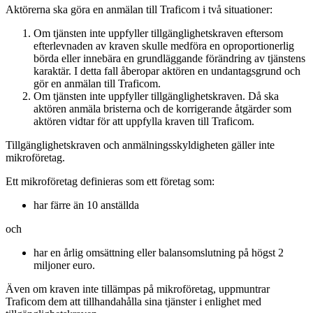
Aktörerna ska göra en anmälan till Traficom i två situationer:
Om tjänsten inte uppfyller tillgänglighetskraven eftersom
efterlevnaden av kraven skulle medföra en oproportionerlig
börda eller innebära en grundläggande förändring av tjänstens
karaktär. I detta fall åberopar aktören en undantagsgrund och
gör en anmälan till Traficom.
Om tjänsten inte uppfyller tillgänglighetskraven. Då ska
aktören anmäla bristerna och de korrigerande åtgärder som
aktören vidtar för att uppfylla kraven till Traficom.
Tillgänglighetskraven och anmälningsskyldigheten gäller inte
mikroföretag.
Ett mikroföretag definieras som ett företag som:
har färre än 10 anställda
och
har en årlig omsättning eller balansomslutning på högst 2
miljoner euro.
Även om kraven inte tillämpas på mikroföretag, uppmuntrar
Traficom dem att tillhandahålla sina tjänster i enlighet med