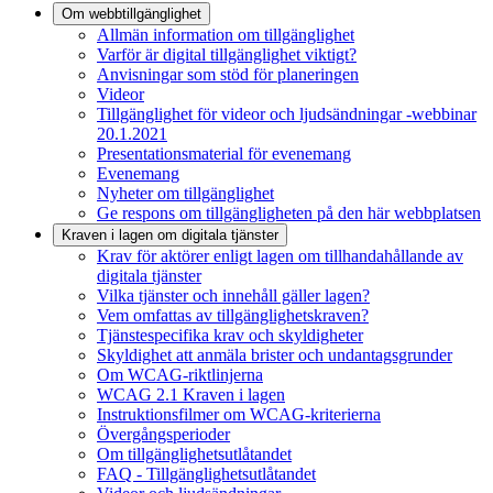
Om webbtillgänglighet
Allmän information om tillgänglighet
Varför är digital tillgänglighet viktigt?
Anvisningar som stöd för planeringen
Videor
Tillgänglighet för videor och ljudsändningar -webbinar
20.1.2021
Presentationsmaterial för evenemang
Evenemang
Nyheter om tillgänglighet
Ge respons om tillgängligheten på den här webbplatsen
Kraven i lagen om digitala tjänster
Krav för aktörer enligt lagen om tillhandahållande av
digitala tjänster
Vilka tjänster och innehåll gäller lagen?
Vem omfattas av tillgänglighetskraven?
Tjänstespecifika krav och skyldigheter
Skyldighet att anmäla brister och undantagsgrunder
Om WCAG-riktlinjerna
WCAG 2.1 Kraven i lagen
Instruktionsfilmer om WCAG-kriterierna
Övergångsperioder
Om tillgänglighetsutlåtandet
FAQ - Tillgänglighetsutlåtandet