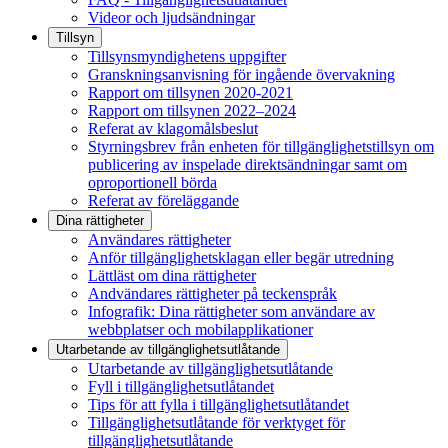
Videor och ljudsändningar
Tillsyn
Tillsynsmyndighetens uppgifter
Granskningsanvisning för ingående övervakning
Rapport om tillsynen 2020-2021
Rapport om tillsynen 2022–2024
Referat av klagomålsbeslut
Styrningsbrev från enheten för tillgänglighetstillsyn om
publicering av inspelade direktsändningar samt om
oproportionell börda
Referat av föreläggande
Dina rättigheter
Användares rättigheter
Anför tillgänglighetsklagan eller begär utredning
Lättläst om dina rättigheter
Andvändares rättigheter på teckenspråk
Infografik: Dina rättigheter som användare av
webbplatser och mobilapplikationer
Utarbetande av tillgänglighets­utlåtande
Utarbetande av tillgänglighetsutlåtande
Fyll i tillgänglighetsutlåtandet
Tips för att fylla i tillgänglighetsutlåtandet
Tillgänglighetsutlåtande för verktyget för
tillgänglighetsutlåtande