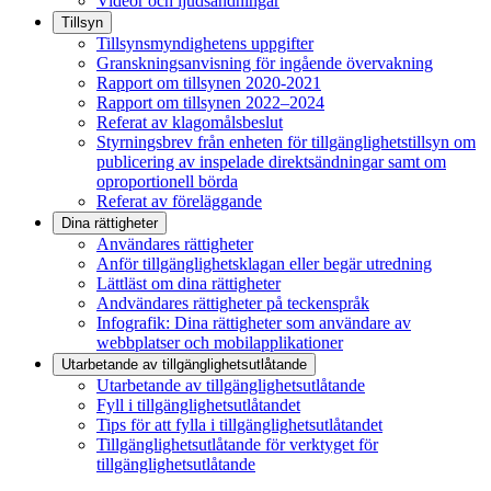
Videor och ljudsändningar
Tillsyn
Tillsynsmyndighetens uppgifter
Granskningsanvisning för ingående övervakning
Rapport om tillsynen 2020-2021
Rapport om tillsynen 2022–2024
Referat av klagomålsbeslut
Styrningsbrev från enheten för tillgänglighetstillsyn om
publicering av inspelade direktsändningar samt om
oproportionell börda
Referat av föreläggande
Dina rättigheter
Användares rättigheter
Anför tillgänglighetsklagan eller begär utredning
Lättläst om dina rättigheter
Andvändares rättigheter på teckenspråk
Infografik: Dina rättigheter som användare av
webbplatser och mobilapplikationer
Utarbetande av tillgänglighets­utlåtande
Utarbetande av tillgänglighetsutlåtande
Fyll i tillgänglighetsutlåtandet
Tips för att fylla i tillgänglighetsutlåtandet
Tillgänglighetsutlåtande för verktyget för
tillgänglighetsutlåtande