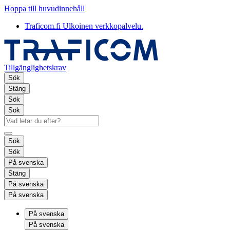
Hoppa till huvudinnehåll
Traficom.fi
Ulkoinen verkkopalvelu.
Tillgänglighetskrav
Sök
Stäng
Sök
Sök
Sök
Sök
På svenska
Stäng
På svenska
På svenska
På svenska
På svenska