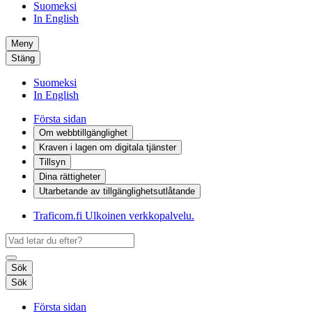
Suomeksi
In English
Meny
Stäng
Suomeksi
In English
Första sidan
Om webbtillgänglighet
Kraven i lagen om digitala tjänster
Tillsyn
Dina rättigheter
Utarbetande av tillgänglighets­utlåtande
Traficom.fi
Ulkoinen verkkopalvelu.
Sök
Sök
Första sidan