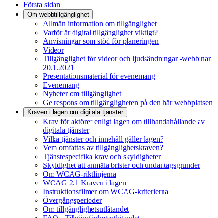
Första sidan
Om webbtillgänglighet
Allmän information om tillgänglighet
Varför är digital tillgänglighet viktigt?
Anvisningar som stöd för planeringen
Videor
Tillgänglighet för videor och ljudsändningar -webbinar
20.1.2021
Presentationsmaterial för evenemang
Evenemang
Nyheter om tillgänglighet
Ge respons om tillgängligheten på den här webbplatsen
Kraven i lagen om digitala tjänster
Krav för aktörer enligt lagen om tillhandahållande av
digitala tjänster
Vilka tjänster och innehåll gäller lagen?
Vem omfattas av tillgänglighetskraven?
Tjänstespecifika krav och skyldigheter
Skyldighet att anmäla brister och undantagsgrunder
Om WCAG-riktlinjerna
WCAG 2.1 Kraven i lagen
Instruktionsfilmer om WCAG-kriterierna
Övergångsperioder
Om tillgänglighetsutlåtandet
FAQ - Tillgänglighetsutlåtandet