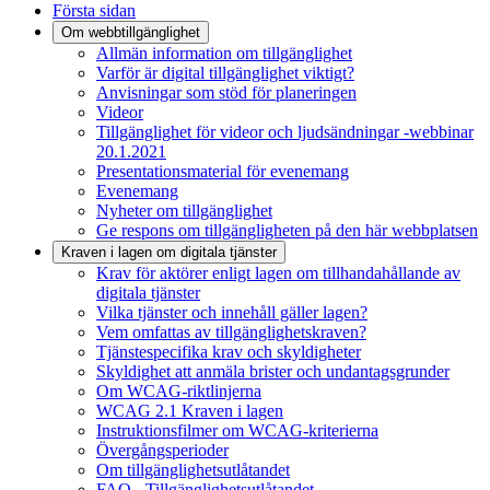
Första sidan
Om webbtillgänglighet
Allmän information om tillgänglighet
Varför är digital tillgänglighet viktigt?
Anvisningar som stöd för planeringen
Videor
Tillgänglighet för videor och ljudsändningar -webbinar
20.1.2021
Presentationsmaterial för evenemang
Evenemang
Nyheter om tillgänglighet
Ge respons om tillgängligheten på den här webbplatsen
Kraven i lagen om digitala tjänster
Krav för aktörer enligt lagen om tillhandahållande av
digitala tjänster
Vilka tjänster och innehåll gäller lagen?
Vem omfattas av tillgänglighetskraven?
Tjänstespecifika krav och skyldigheter
Skyldighet att anmäla brister och undantagsgrunder
Om WCAG-riktlinjerna
WCAG 2.1 Kraven i lagen
Instruktionsfilmer om WCAG-kriterierna
Övergångsperioder
Om tillgänglighetsutlåtandet
FAQ - Tillgänglighetsutlåtandet