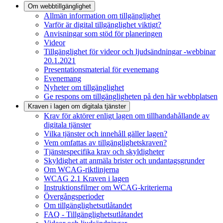
Om webbtillgänglighet
Allmän information om tillgänglighet
Varför är digital tillgänglighet viktigt?
Anvisningar som stöd för planeringen
Videor
Tillgänglighet för videor och ljudsändningar -webbinar
20.1.2021
Presentationsmaterial för evenemang
Evenemang
Nyheter om tillgänglighet
Ge respons om tillgängligheten på den här webbplatsen
Kraven i lagen om digitala tjänster
Krav för aktörer enligt lagen om tillhandahållande av
digitala tjänster
Vilka tjänster och innehåll gäller lagen?
Vem omfattas av tillgänglighetskraven?
Tjänstespecifika krav och skyldigheter
Skyldighet att anmäla brister och undantagsgrunder
Om WCAG-riktlinjerna
WCAG 2.1 Kraven i lagen
Instruktionsfilmer om WCAG-kriterierna
Övergångsperioder
Om tillgänglighetsutlåtandet
FAQ - Tillgänglighetsutlåtandet