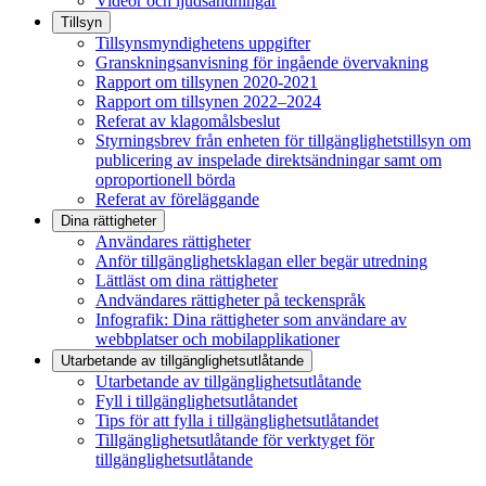
Videor och ljudsändningar
Tillsyn
Tillsynsmyndighetens uppgifter
Granskningsanvisning för ingående övervakning
Rapport om tillsynen 2020-2021
Rapport om tillsynen 2022–2024
Referat av klagomålsbeslut
Styrningsbrev från enheten för tillgänglighetstillsyn om
publicering av inspelade direktsändningar samt om
oproportionell börda
Referat av föreläggande
Dina rättigheter
Användares rättigheter
Anför tillgänglighetsklagan eller begär utredning
Lättläst om dina rättigheter
Andvändares rättigheter på teckenspråk
Infografik: Dina rättigheter som användare av
webbplatser och mobilapplikationer
Utarbetande av tillgänglighets­utlåtande
Utarbetande av tillgänglighetsutlåtande
Fyll i tillgänglighetsutlåtandet
Tips för att fylla i tillgänglighetsutlåtandet
Tillgänglighetsutlåtande för verktyget för
tillgänglighetsutlåtande