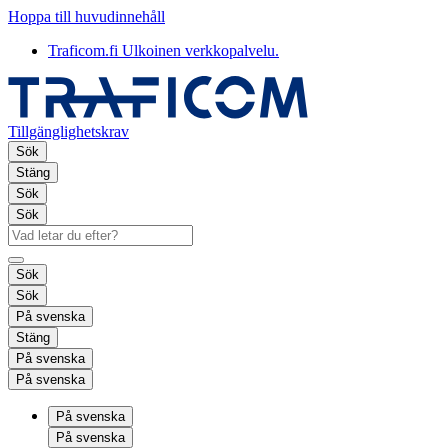
Hoppa till huvudinnehåll
Traficom.fi
Ulkoinen verkkopalvelu.
Tillgänglighetskrav
Sök
Stäng
Sök
Sök
Sök
Sök
På svenska
Stäng
På svenska
På svenska
På svenska
På svenska