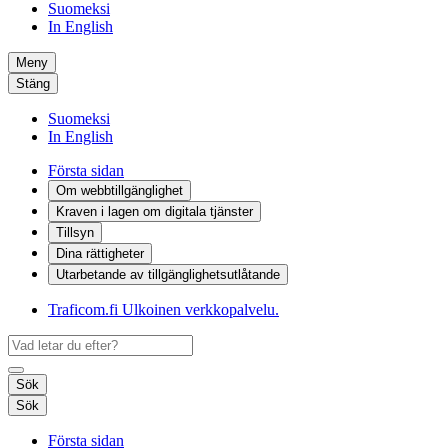
Suomeksi
In English
Meny
Stäng
Suomeksi
In English
Första sidan
Om webbtillgänglighet
Kraven i lagen om digitala tjänster
Tillsyn
Dina rättigheter
Utarbetande av tillgänglighets­utlåtande
Traficom.fi
Ulkoinen verkkopalvelu.
Sök
Sök
Första sidan