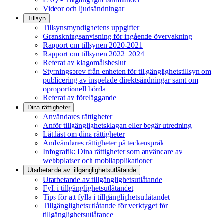
Videor och ljudsändningar
Tillsyn
Tillsynsmyndighetens uppgifter
Granskningsanvisning för ingående övervakning
Rapport om tillsynen 2020-2021
Rapport om tillsynen 2022–2024
Referat av klagomålsbeslut
Styrningsbrev från enheten för tillgänglighetstillsyn om
publicering av inspelade direktsändningar samt om
oproportionell börda
Referat av föreläggande
Dina rättigheter
Användares rättigheter
Anför tillgänglighetsklagan eller begär utredning
Lättläst om dina rättigheter
Andvändares rättigheter på teckenspråk
Infografik: Dina rättigheter som användare av
webbplatser och mobilapplikationer
Utarbetande av tillgänglighets­utlåtande
Utarbetande av tillgänglighetsutlåtande
Fyll i tillgänglighetsutlåtandet
Tips för att fylla i tillgänglighetsutlåtandet
Tillgänglighetsutlåtande för verktyget för
tillgänglighetsutlåtande