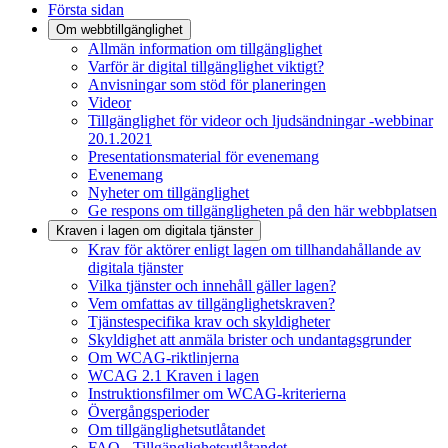
Första sidan
Om webbtillgänglighet
Allmän information om tillgänglighet
Varför är digital tillgänglighet viktigt?
Anvisningar som stöd för planeringen
Videor
Tillgänglighet för videor och ljudsändningar -webbinar
20.1.2021
Presentationsmaterial för evenemang
Evenemang
Nyheter om tillgänglighet
Ge respons om tillgängligheten på den här webbplatsen
Kraven i lagen om digitala tjänster
Krav för aktörer enligt lagen om tillhandahållande av
digitala tjänster
Vilka tjänster och innehåll gäller lagen?
Vem omfattas av tillgänglighetskraven?
Tjänstespecifika krav och skyldigheter
Skyldighet att anmäla brister och undantagsgrunder
Om WCAG-riktlinjerna
WCAG 2.1 Kraven i lagen
Instruktionsfilmer om WCAG-kriterierna
Övergångsperioder
Om tillgänglighetsutlåtandet
FAQ - Tillgänglighetsutlåtandet