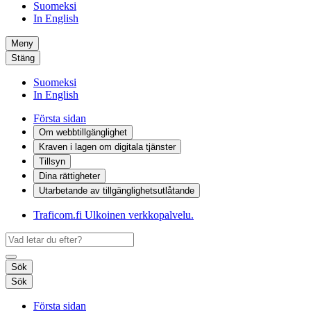
Suomeksi
In English
Meny
Stäng
Suomeksi
In English
Första sidan
Om webbtillgänglighet
Kraven i lagen om digitala tjänster
Tillsyn
Dina rättigheter
Utarbetande av tillgänglighets­utlåtande
Traficom.fi
Ulkoinen verkkopalvelu.
Sök
Sök
Första sidan