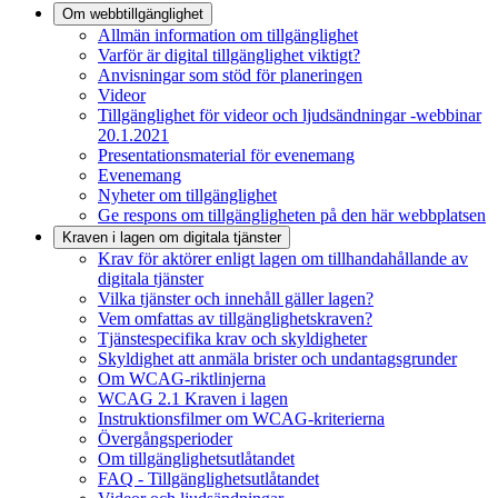
Om webbtillgänglighet
Allmän information om tillgänglighet
Varför är digital tillgänglighet viktigt?
Anvisningar som stöd för planeringen
Videor
Tillgänglighet för videor och ljudsändningar -webbinar
20.1.2021
Presentationsmaterial för evenemang
Evenemang
Nyheter om tillgänglighet
Ge respons om tillgängligheten på den här webbplatsen
Kraven i lagen om digitala tjänster
Krav för aktörer enligt lagen om tillhandahållande av
digitala tjänster
Vilka tjänster och innehåll gäller lagen?
Vem omfattas av tillgänglighetskraven?
Tjänstespecifika krav och skyldigheter
Skyldighet att anmäla brister och undantagsgrunder
Om WCAG-riktlinjerna
WCAG 2.1 Kraven i lagen
Instruktionsfilmer om WCAG-kriterierna
Övergångsperioder
Om tillgänglighetsutlåtandet
FAQ - Tillgänglighetsutlåtandet