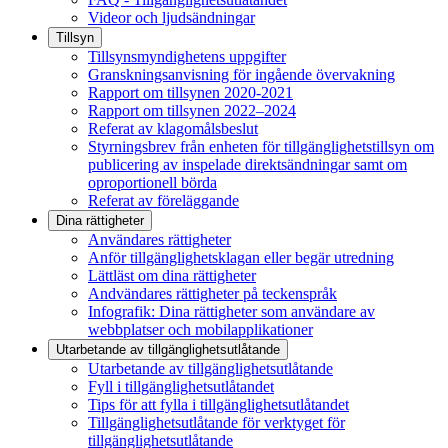
Videor och ljudsändningar
Tillsyn
Tillsynsmyndighetens uppgifter
Granskningsanvisning för ingående övervakning
Rapport om tillsynen 2020-2021
Rapport om tillsynen 2022–2024
Referat av klagomålsbeslut
Styrningsbrev från enheten för tillgänglighetstillsyn om
publicering av inspelade direktsändningar samt om
oproportionell börda
Referat av föreläggande
Dina rättigheter
Användares rättigheter
Anför tillgänglighetsklagan eller begär utredning
Lättläst om dina rättigheter
Andvändares rättigheter på teckenspråk
Infografik: Dina rättigheter som användare av
webbplatser och mobilapplikationer
Utarbetande av tillgänglighets­utlåtande
Utarbetande av tillgänglighetsutlåtande
Fyll i tillgänglighetsutlåtandet
Tips för att fylla i tillgänglighetsutlåtandet
Tillgänglighetsutlåtande för verktyget för
tillgänglighetsutlåtande