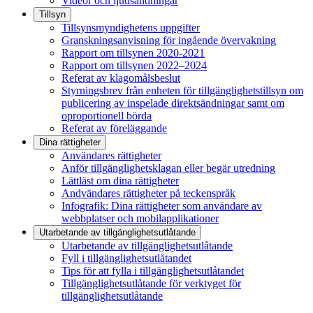
Videor och ljudsändningar
Tillsyn
Tillsynsmyndighetens uppgifter
Granskningsanvisning för ingående övervakning
Rapport om tillsynen 2020-2021
Rapport om tillsynen 2022–2024
Referat av klagomålsbeslut
Styrningsbrev från enheten för tillgänglighetstillsyn om
publicering av inspelade direktsändningar samt om
oproportionell börda
Referat av föreläggande
Dina rättigheter
Användares rättigheter
Anför tillgänglighetsklagan eller begär utredning
Lättläst om dina rättigheter
Andvändares rättigheter på teckenspråk
Infografik: Dina rättigheter som användare av
webbplatser och mobilapplikationer
Utarbetande av tillgänglighets­utlåtande
Utarbetande av tillgänglighetsutlåtande
Fyll i tillgänglighetsutlåtandet
Tips för att fylla i tillgänglighetsutlåtandet
Tillgänglighetsutlåtande för verktyget för
tillgänglighetsutlåtande