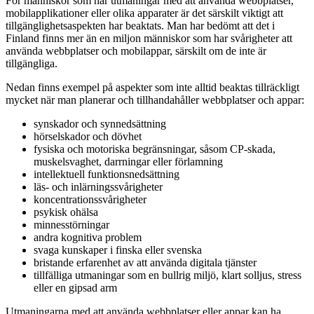
För människor som har utmaningar med att använda webbplatser,
mobilapplikationer eller olika apparater är det särskilt viktigt att
tillgänglighetsaspekten har beaktats. Man har bedömt att det i
Finland finns mer än en miljon människor som har svårigheter att
använda webbplatser och mobilappar, särskilt om de inte är
tillgängliga.
Nedan finns exempel på aspekter som inte alltid beaktas tillräckligt
mycket när man planerar och tillhandahåller webbplatser och appar:
synskador och synnedsättning
hörselskador och dövhet
fysiska och motoriska begränsningar, såsom CP-skada,
muskelsvaghet, darrningar eller förlamning
intellektuell funktionsnedsättning
läs- och inlärningssvårigheter
koncentrationssvårigheter
psykisk ohälsa
minnesstörningar
andra kognitiva problem
svaga kunskaper i finska eller svenska
bristande erfarenhet av att använda digitala tjänster
tillfälliga utmaningar som en bullrig miljö, klart solljus, stress
eller en gipsad arm
Utmaningarna med att använda webbplatser eller appar kan ha