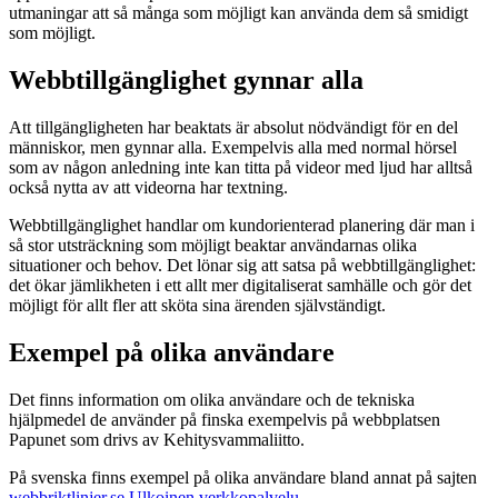
utmaningar att så många som möjligt kan använda dem så smidigt
som möjligt.
Webbtillgänglighet gynnar alla
Att tillgängligheten har beaktats är absolut nödvändigt för en del
människor, men gynnar alla. Exempelvis alla med normal hörsel
som av någon anledning inte kan titta på videor med ljud har alltså
också nytta av att videorna har textning.
Webbtillgänglighet handlar om kundorienterad planering där man i
så stor utsträckning som möjligt beaktar användarnas olika
situationer och behov. Det lönar sig att satsa på webbtillgänglighet:
det ökar jämlikheten i ett allt mer digitaliserat samhälle och gör det
möjligt för allt fler att sköta sina ärenden självständigt.
Exempel på olika användare
Det finns information om olika användare och de tekniska
hjälpmedel de använder på finska exempelvis på webbplatsen
Papunet som drivs av Kehitysvammaliitto.
På svenska finns exempel på olika användare bland annat på sajten
webbriktlinjer.se
Ulkoinen verkkopalvelu.
.