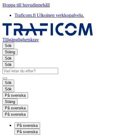
Hoppa till huvudinnehåll
Traficom.fi
Ulkoinen verkkopalvelu.
Tillgänglighetskrav
Sök
Stäng
Sök
Sök
Sök
Sök
På svenska
Stäng
På svenska
På svenska
På svenska
På svenska