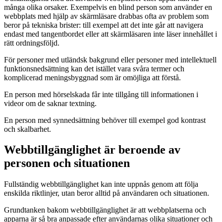
många olika orsaker. Exempelvis en blind person som använder en
webbplats med hjälp av skärmläsare drabbas ofta av problem som
beror på tekniska brister: till exempel att det inte går att navigera
endast med tangentbordet eller att skärmläsaren inte läser innehållet i
rätt ordningsföljd.
För personer med utländsk bakgrund eller personer med intellektuell
funktionsnedsättning kan det istället vara svåra termer och
komplicerad meningsbyggnad som är omöjliga att förstå.
En person med hörselskada får inte tillgång till informationen i
videor om de saknar textning.
En person med synnedsättning behöver till exempel god kontrast
och skalbarhet.
Webbtillgänglighet är beroende av
personen och situationen
Fullständig webbtillgänglighet kan inte uppnås genom att följa
enskilda riktlinjer, utan beror alltid på användaren och situationen.
Grundtanken bakom webbtillgänglighet är att webbplatserna och
apparna är så bra anpassade efter användarnas olika situationer och