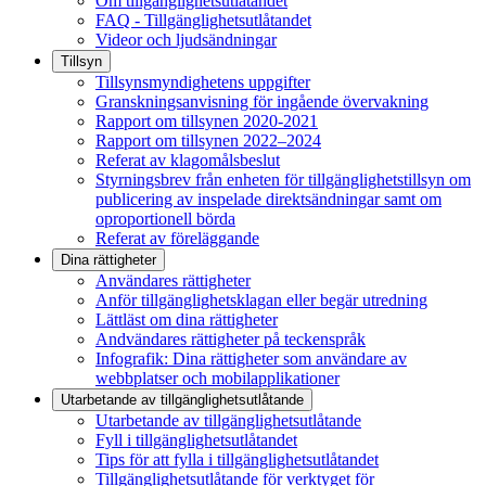
Om tillgänglighetsutlåtandet
FAQ - Tillgänglighetsutlåtandet
Videor och ljudsändningar
Tillsyn
Tillsynsmyndighetens uppgifter
Granskningsanvisning för ingående övervakning
Rapport om tillsynen 2020-2021
Rapport om tillsynen 2022–2024
Referat av klagomålsbeslut
Styrningsbrev från enheten för tillgänglighetstillsyn om
publicering av inspelade direktsändningar samt om
oproportionell börda
Referat av föreläggande
Dina rättigheter
Användares rättigheter
Anför tillgänglighetsklagan eller begär utredning
Lättläst om dina rättigheter
Andvändares rättigheter på teckenspråk
Infografik: Dina rättigheter som användare av
webbplatser och mobilapplikationer
Utarbetande av tillgänglighets­utlåtande
Utarbetande av tillgänglighetsutlåtande
Fyll i tillgänglighetsutlåtandet
Tips för att fylla i tillgänglighetsutlåtandet
Tillgänglighetsutlåtande för verktyget för