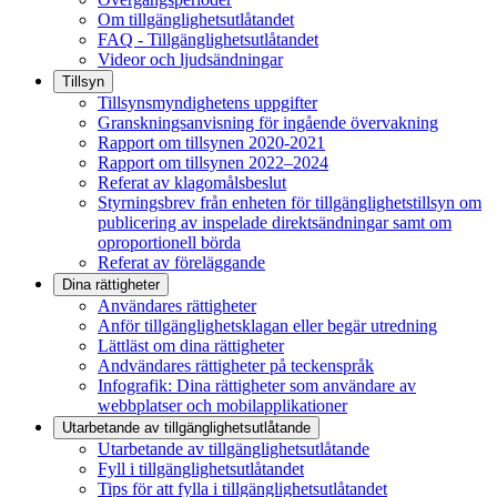
Om tillgänglighetsutlåtandet
FAQ - Tillgänglighetsutlåtandet
Videor och ljudsändningar
Tillsyn
Tillsynsmyndighetens uppgifter
Granskningsanvisning för ingående övervakning
Rapport om tillsynen 2020-2021
Rapport om tillsynen 2022–2024
Referat av klagomålsbeslut
Styrningsbrev från enheten för tillgänglighetstillsyn om
publicering av inspelade direktsändningar samt om
oproportionell börda
Referat av föreläggande
Dina rättigheter
Användares rättigheter
Anför tillgänglighetsklagan eller begär utredning
Lättläst om dina rättigheter
Andvändares rättigheter på teckenspråk
Infografik: Dina rättigheter som användare av
webbplatser och mobilapplikationer
Utarbetande av tillgänglighets­utlåtande
Utarbetande av tillgänglighetsutlåtande
Fyll i tillgänglighetsutlåtandet
Tips för att fylla i tillgänglighetsutlåtandet