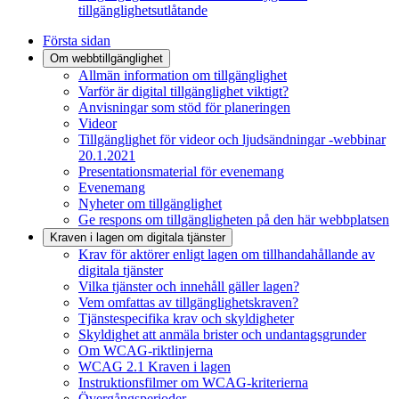
tillgänglighetsutlåtande
Första sidan
Om webbtillgänglighet
Allmän information om tillgänglighet
Varför är digital tillgänglighet viktigt?
Anvisningar som stöd för planeringen
Videor
Tillgänglighet för videor och ljudsändningar -webbinar
20.1.2021
Presentationsmaterial för evenemang
Evenemang
Nyheter om tillgänglighet
Ge respons om tillgängligheten på den här webbplatsen
Kraven i lagen om digitala tjänster
Krav för aktörer enligt lagen om tillhandahållande av
digitala tjänster
Vilka tjänster och innehåll gäller lagen?
Vem omfattas av tillgänglighetskraven?
Tjänstespecifika krav och skyldigheter
Skyldighet att anmäla brister och undantagsgrunder
Om WCAG-riktlinjerna
WCAG 2.1 Kraven i lagen
Instruktionsfilmer om WCAG-kriterierna
Övergångsperioder