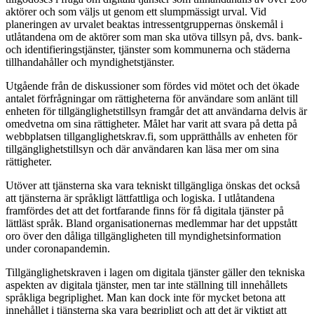
aktörer och som väljs ut genom ett slumpmässigt urval. Vid
planeringen av urvalet beaktas intressentgruppernas önskemål i
utlåtandena om de aktörer som man ska utöva tillsyn på, dvs. bank-
och identifieringstjänster, tjänster som kommunerna och städerna
tillhandahåller och myndighetstjänster.
Utgående från de diskussioner som fördes vid mötet och det ökade
antalet förfrågningar om rättigheterna för användare som anlänt till
enheten för tillgänglighetstillsyn framgår det att användarna delvis är
omedvetna om sina rättigheter. Målet har varit att svara på detta på
webbplatsen tillganglighetskrav.fi, som upprätthålls av enheten för
tillgänglighetstillsyn och där användaren kan läsa mer om sina
rättigheter.
Utöver att tjänsterna ska vara tekniskt tillgängliga önskas det också
att tjänsterna är språkligt lättfattliga och logiska. I utlåtandena
framfördes det att det fortfarande finns för få digitala tjänster på
lättläst språk. Bland organisationernas medlemmar har det uppstått
oro över den dåliga tillgängligheten till myndighetsinformation
under coronapandemin.
Tillgänglighetskraven i lagen om digitala tjänster gäller den tekniska
aspekten av digitala tjänster, men tar inte ställning till innehållets
språkliga begriplighet. Man kan dock inte för mycket betona att
innehållet i tjänsterna ska vara begripligt och att det är viktigt att