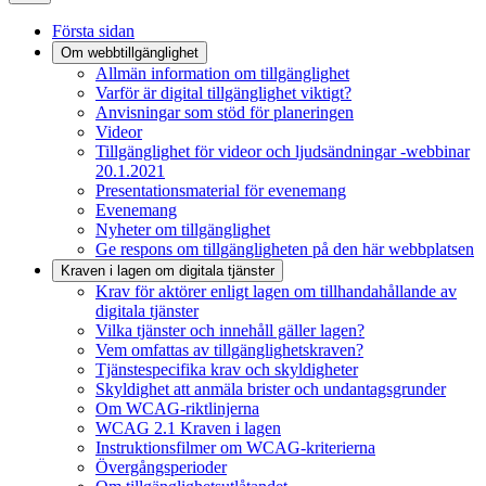
Första sidan
Om webbtillgänglighet
Allmän information om tillgänglighet
Varför är digital tillgänglighet viktigt?
Anvisningar som stöd för planeringen
Videor
Tillgänglighet för videor och ljudsändningar -webbinar
20.1.2021
Presentationsmaterial för evenemang
Evenemang
Nyheter om tillgänglighet
Ge respons om tillgängligheten på den här webbplatsen
Kraven i lagen om digitala tjänster
Krav för aktörer enligt lagen om tillhandahållande av
digitala tjänster
Vilka tjänster och innehåll gäller lagen?
Vem omfattas av tillgänglighetskraven?
Tjänstespecifika krav och skyldigheter
Skyldighet att anmäla brister och undantagsgrunder
Om WCAG-riktlinjerna
WCAG 2.1 Kraven i lagen
Instruktionsfilmer om WCAG-kriterierna
Övergångsperioder