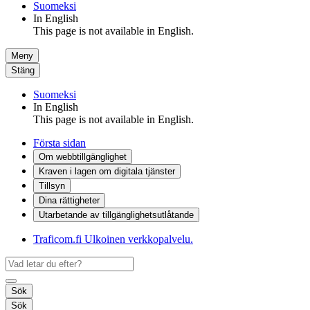
Suomeksi
In English
This page is not available in English.
Meny
Stäng
Suomeksi
In English
This page is not available in English.
Första sidan
Om webbtillgänglighet
Kraven i lagen om digitala tjänster
Tillsyn
Dina rättigheter
Utarbetande av tillgänglighets­utlåtande
Traficom.fi
Ulkoinen verkkopalvelu.
Sök
Sök