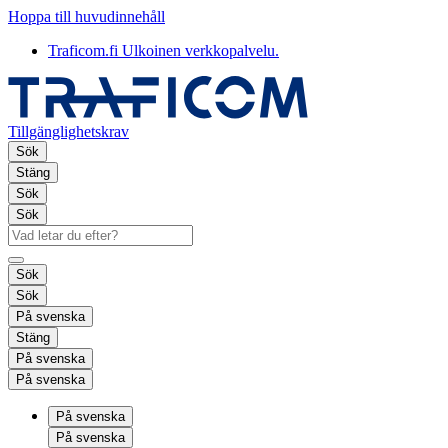
Hoppa till huvudinnehåll
Traficom.fi
Ulkoinen verkkopalvelu.
Tillgänglighetskrav
Sök
Stäng
Sök
Sök
Sök
Sök
På svenska
Stäng
På svenska
På svenska
På svenska
På svenska