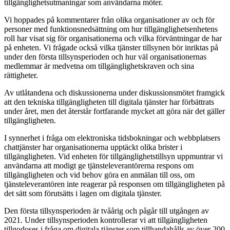
tillgänglighetsutmaningar som användarna möter.
Vi hoppades på kommentarer från olika organisationer av och för
personer med funktionsnedsättning om hur tillgänglighetsenhetens
roll har visat sig för organisationerna och vilka förväntningar de har
på enheten. Vi frågade också vilka tjänster tillsynen bör inriktas på
under den första tillsynsperioden och hur väl organisationernas
medlemmar är medvetna om tillgänglighetskraven och sina
rättigheter.
Av utlåtandena och diskussionerna under diskussionsmötet framgick
att den tekniska tillgängligheten till digitala tjänster har förbättrats
under året, men det återstår fortfarande mycket att göra när det gäller
tillgängligheten.
I synnerhet i fråga om elektroniska tidsbokningar och webbplatsers
chattjänster har organisationerna upptäckt olika brister i
tillgängligheten. Vid enheten för tillgänglighetstillsyn uppmuntrar vi
användarna att modigt ge tjänsteleverantörerna respons om
tillgängligheten och vid behov göra en anmälan till oss, om
tjänsteleverantören inte reagerar på responsen om tillgängligheten på
det sätt som förutsätts i lagen om digitala tjänster.
Den första tillsynsperioden är tvåårig och pågår till utgången av
2021. Under tillsynsperioden kontrollerar vi att tillgängligheten
tillgodoses i fråga om digitala tjänster som tillhandahålls av över 200