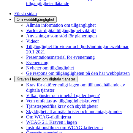
tillgänglighetsutlåtande
Första sidan
Om webbtillgänglighet
Allmän information om tillgänglighet
Varför är digital tillgänglighet viktigt?
Anvisningar som stöd för planeringen
Videor
Tillgänglighet för videor och ljudsändningar -webbinar
20.1.2021
Presentationsmaterial för evenemang
Evenemang
Nyheter om tillgänglighet
Ge respons om tillgängligheten på den här webbplatsen
Kraven i lagen om digitala tjänster
Krav för aktörer enligt lagen om tillhandahållande av
digitala tjänster
Vilka tjänster och innehåll gäller lagen?
Vem omfattas av tillgänglighetskraven?
Tjänstespecifika krav och skyldigheter
Skyldighet att anmäla brister och undantagsgrunder
Om WCAG-riktlinjerna
WCAG 2.1 Kraven i lagen
Instruktionsfilmer om WCAG-kriterierna
Övergångsperioder