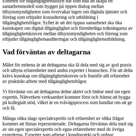
Enheten för tillgänglighetstillsyn har som mål att skapa en
samarbetsmodell som bygger på öppen dialog mellan
tillsynsmyndigheten som övervakar lagen om digitala tjänster och
företag som erbjuder konsultering och utbildning i
tillgänglighetsfrågor. Syftet är att det öppna samarbetet ska öka
kunskapen om digital tillgänglighet och förenhetliga tolkningarna av
tillgänglighetskraven mellan tillsynsmyndigheten och företag som
erbjuder tillgänglighetsauditeringar och tillgänglighetsutbildning.
Vad förväntas av deltagarna
Målet för mötena är att deltagarna ska få dela med sig av god praxis
och utbyta erfarenheter med andra experter i branschen. För att delta
krävs kunskap om tillgänglighetskraven och framför allt erfarenhet
av praktiskt arbete med tillgänglighetsfrågor.
Vi förväntar oss att deltagarna deltar aktivt och bidrar med sin egen
expertis. Nätverkets verksamhet kommer först och främst att bygga
på kollegialt stöd, vilket är en tvåvägsprocess som handlar om att ge
och få.
Många olika slags specialexpertis och erfarenhet av olika frågor
kommer att finnas representerade. Deltagarna förväntas dela med sig
av sin egen specialexpertis och egna erfarenheter med de övriga
experterna. Experter som arbetar i kundprojekt och ordnar