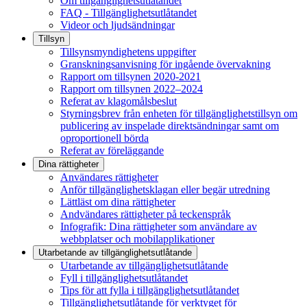
Om tillgänglighetsutlåtandet
FAQ - Tillgänglighetsutlåtandet
Videor och ljudsändningar
Tillsyn
Tillsynsmyndighetens uppgifter
Granskningsanvisning för ingående övervakning
Rapport om tillsynen 2020-2021
Rapport om tillsynen 2022–2024
Referat av klagomålsbeslut
Styrningsbrev från enheten för tillgänglighetstillsyn om
publicering av inspelade direktsändningar samt om
oproportionell börda
Referat av föreläggande
Dina rättigheter
Användares rättigheter
Anför tillgänglighetsklagan eller begär utredning
Lättläst om dina rättigheter
Andvändares rättigheter på teckenspråk
Infografik: Dina rättigheter som användare av
webbplatser och mobilapplikationer
Utarbetande av tillgänglighets­utlåtande
Utarbetande av tillgänglighetsutlåtande
Fyll i tillgänglighetsutlåtandet
Tips för att fylla i tillgänglighetsutlåtandet
Tillgänglighetsutlåtande för verktyget för