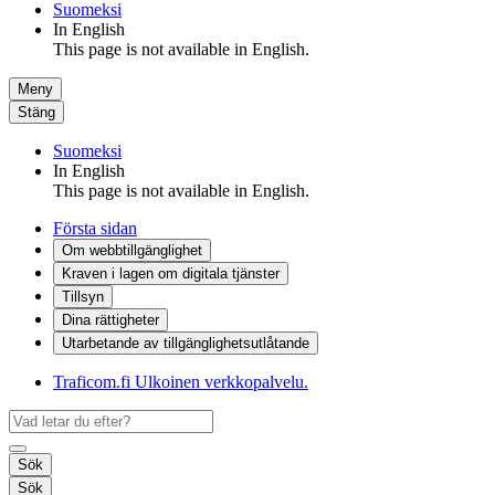
Suomeksi
In English
This page is not available in English.
Meny
Stäng
Suomeksi
In English
This page is not available in English.
Första sidan
Om webbtillgänglighet
Kraven i lagen om digitala tjänster
Tillsyn
Dina rättigheter
Utarbetande av tillgänglighets­utlåtande
Traficom.fi
Ulkoinen verkkopalvelu.
Sök
Sök