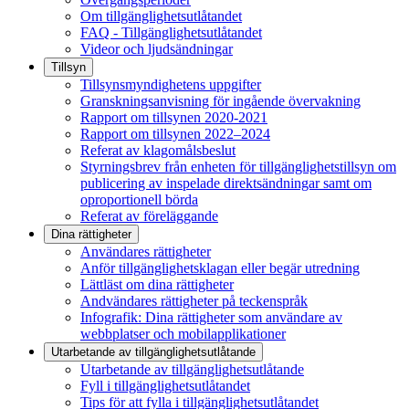
Om tillgänglighetsutlåtandet
FAQ - Tillgänglighetsutlåtandet
Videor och ljudsändningar
Tillsyn
Tillsynsmyndighetens uppgifter
Granskningsanvisning för ingående övervakning
Rapport om tillsynen 2020-2021
Rapport om tillsynen 2022–2024
Referat av klagomålsbeslut
Styrningsbrev från enheten för tillgänglighetstillsyn om
publicering av inspelade direktsändningar samt om
oproportionell börda
Referat av föreläggande
Dina rättigheter
Användares rättigheter
Anför tillgänglighetsklagan eller begär utredning
Lättläst om dina rättigheter
Andvändares rättigheter på teckenspråk
Infografik: Dina rättigheter som användare av
webbplatser och mobilapplikationer
Utarbetande av tillgänglighets­utlåtande
Utarbetande av tillgänglighetsutlåtande
Fyll i tillgänglighetsutlåtandet
Tips för att fylla i tillgänglighetsutlåtandet