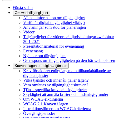
Första sidan
Om webbtillgänglighet
Allmän information om tillgänglighet
Varför är digital tillgänglighet viktigt?
Anvisningar som stöd för planeringen
Videor
Tillgänglighet för videor och ljudsändningar -webbinar
20.1.2021
Presentationsmaterial för evenemang
Evenemang
Nyheter om tillgänglighet
Ge respons om tillgängligheten på den här webbplatsen
Kraven i lagen om digitala tjänster
Krav för aktörer enligt lagen om tillhandahållande av
digitala tjänster
Vilka tjänster och innehåll gäller lagen?
Vem omfattas av tillgänglighetskraven?
Tjänstespecifika krav och skyldigheter
Skyldighet att anmäla brister och undantagsgrunder
Om WCAG-riktlinjerna
WCAG 2.1 Kraven i lagen
Instruktionsfilmer om WCAG-kriterierna
Övergångsperioder