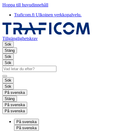
Hoppa till huvudinnehåll
Traficom.fi
Ulkoinen verkkopalvelu.
Tillgänglighetskrav
Sök
Stäng
Sök
Sök
Sök
Sök
På svenska
Stäng
På svenska
På svenska
På svenska
På svenska