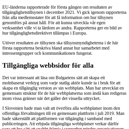
EU-länderna rapporterade för första gången om resultaten av
tillgänglighetstillsynen i december 2021. Vi gick igenom rapporterna
från alla medlemsstater för att få information om hur tillsynen
genomförs på annat håll. För att kunna utveckla vår egen
verksamhet ville vi ta lärdom av andra. Rapporterna ger en bild av
hur tillgänglighetsdirektivet tillämpas i Europa.
Utöver resultaten av tillsynen ska tillsynsmyndigheterna i de här
första rapporterna beskriva bland annat hur samarbetet med
intressentgrupper och kommunikationen fungerat.
Tillgängliga webbsidor för alla
Det var intressant att läsa om Bulgariens sätt att skapa ett
molnbaserat verktyg som varje statlig aktör kunde ta i bruk för att
skapa en tillgänglig version av sin webbplats. Man har utvecklat en
gemensam struktur för de här webbplatserna som ändå kan redigeras
inom vissa gränser när det gäller det visuella uttrycket.
I Slovenien hade man valt att överföra alla webbplatser inom den
offentliga förvaltningen till en gemensam plattform i juli 2019. Man
hade säkerställt att plattformen var tillgänglig i samband med
publiceringen. Att erbjuda tillgängliga webbplatser verkar därför
vara ett bra sätt att snabbt främja i synnerhet mindre organisationers