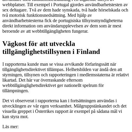
webbplatser. Till exempel i Portugal gjordes användbarhetstesten av
sex deltagare. Två av dem hade synskada, två hade hörselskada och
två motorisk funktionsnedsättning. Med hjälp av
användbarhetstesterna fick de portugisiska tillsynsmyndigheterna
direkt information om användarupplevelsen av dem som är mest
beroende av att webbtillgängligheten fungerar.
Vägkost för att utveckla
tillgänglighetstillsynen i Finland
I rapporterna kunde man se vissa avvikande förfaringssätt när
tillgänglighetsdirektivet tillämpas. Helhetsbilden var ändå den att
styrningen, tillsynen och rapporteringen i medlemsstaterna är relativt
likartad. Det här var överraskande eftersom
webbtillgänglighetsdirektivet ger nationellt spelrum för
tillämpningen.
Det vi observerat i rapporterna kan i fortsättningen användas i
utvecklingen av vår egen verksamhet. Målgruppstänkandet och det
visuella greppet i Österrikes rapport är exempel på sådana mål vi
kan styra mot.
Läs mer: