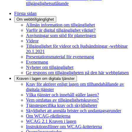
tillgänglighetsutlåtande
Första sidan
Om webbtillgänglighet
Allmän information om tillgänglighet
Varför är digital tillgänglighet viktigt?
Anvisningar som stöd för planeringen
Videor
Tillgänglighet för videor och ljudsändningar -webbinar
20.1.2021
Presentationsmaterial för evenemang
Evenemang
Nyheter om tillgänglighet
Ge respons om tillgängligheten på den här webbplatsen
Kraven i lagen om digitala tjänster
Krav för aktörer enligt lagen om tillhandahållande av
digitala tjänster
Vilka tjänster och innehåll gäller lagen?
Vem omfattas av tillgänglighetskraven?
Tjänstespecifika krav och skyldigheter
Skyldighet att anmäla brister och undantagsgrunder
Om WCAG-riktlinjerna
WCAG 2.1 Kraven i lagen
Instruktionsfilmer om WCAG-kriterierna
Övergångsperioder