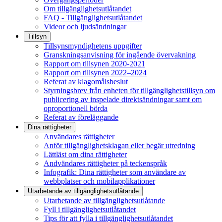
Om tillgänglighetsutlåtandet
FAQ - Tillgänglighetsutlåtandet
Videor och ljudsändningar
Tillsyn
Tillsynsmyndighetens uppgifter
Granskningsanvisning för ingående övervakning
Rapport om tillsynen 2020-2021
Rapport om tillsynen 2022–2024
Referat av klagomålsbeslut
Styrningsbrev från enheten för tillgänglighetstillsyn om
publicering av inspelade direktsändningar samt om
oproportionell börda
Referat av föreläggande
Dina rättigheter
Användares rättigheter
Anför tillgänglighetsklagan eller begär utredning
Lättläst om dina rättigheter
Andvändares rättigheter på teckenspråk
Infografik: Dina rättigheter som användare av
webbplatser och mobilapplikationer
Utarbetande av tillgänglighets­utlåtande
Utarbetande av tillgänglighetsutlåtande
Fyll i tillgänglighetsutlåtandet
Tips för att fylla i tillgänglighetsutlåtandet