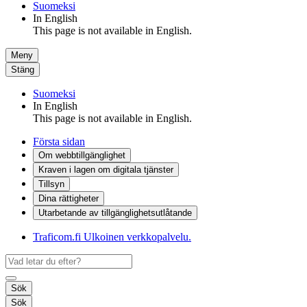
Suomeksi
In English
This page is not available in English.
Meny
Stäng
Suomeksi
In English
This page is not available in English.
Första sidan
Om webbtillgänglighet
Kraven i lagen om digitala tjänster
Tillsyn
Dina rättigheter
Utarbetande av tillgänglighets­utlåtande
Traficom.fi
Ulkoinen verkkopalvelu.
Sök
Sök