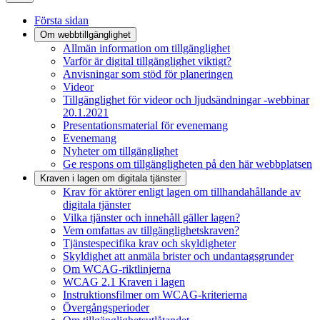
Första sidan
Om webbtillgänglighet
Allmän information om tillgänglighet
Varför är digital tillgänglighet viktigt?
Anvisningar som stöd för planeringen
Videor
Tillgänglighet för videor och ljudsändningar -webbinar
20.1.2021
Presentationsmaterial för evenemang
Evenemang
Nyheter om tillgänglighet
Ge respons om tillgängligheten på den här webbplatsen
Kraven i lagen om digitala tjänster
Krav för aktörer enligt lagen om tillhandahållande av
digitala tjänster
Vilka tjänster och innehåll gäller lagen?
Vem omfattas av tillgänglighetskraven?
Tjänstespecifika krav och skyldigheter
Skyldighet att anmäla brister och undantagsgrunder
Om WCAG-riktlinjerna
WCAG 2.1 Kraven i lagen
Instruktionsfilmer om WCAG-kriterierna
Övergångsperioder