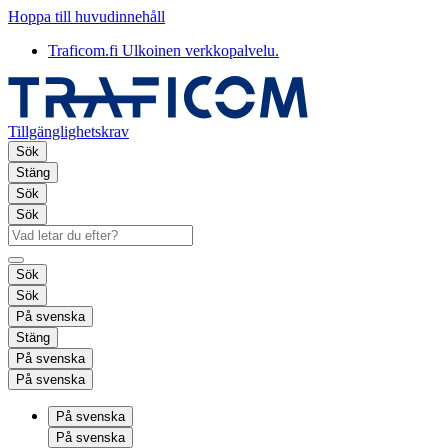
Hoppa till huvudinnehåll
Traficom.fi
Ulkoinen verkkopalvelu.
Tillgänglighetskrav
Sök
Stäng
Sök
Sök
Sök
Sök
På svenska
Stäng
På svenska
På svenska
På svenska
På svenska