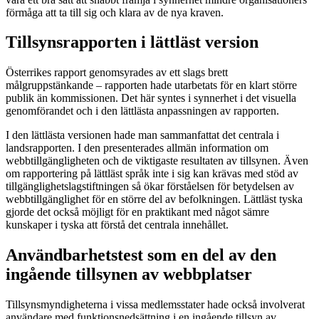
förmåga att ta till sig och klara av de nya kraven.
Tillsynsrapporten i lättläst version
Österrikes rapport genomsyrades av ett slags brett
målgruppstänkande – rapporten hade utarbetats för en klart större
publik än kommissionen. Det här syntes i synnerhet i det visuella
genomförandet och i den lättlästa anpassningen av rapporten.
I den lättlästa versionen hade man sammanfattat det centrala i
landsrapporten. I den presenterades allmän information om
webbtillgängligheten och de viktigaste resultaten av tillsynen. Även
om rapportering på lättläst språk inte i sig kan krävas med stöd av
tillgänglighetslagstiftningen så ökar förståelsen för betydelsen av
webbtillgänglighet för en större del av befolkningen. Lättläst tyska
gjorde det också möjligt för en praktikant med något sämre
kunskaper i tyska att förstå det centrala innehållet.
Användbarhetstest som en del av den
ingående tillsynen av webbplatser
Tillsynsmyndigheterna i vissa medlemsstater hade också involverat
användare med funktionsnedsättning i en ingående tillsyn av