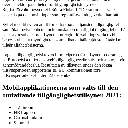
överinspektör på enheten för tillgänglighetstillsyn vid
Regionförvaltningsverket i Södra Finland. ”Dessutom har valet
baserats på de anmälningar som regionförvaltningsverket har fått.”
Syftet med tillsynen är att förbättra digitala tjänsters tillgänglighet
samt öka medvetenheten och kunskapen om digital tillgänglighet. På
basis av resultatet av tillsynen kan regionförvaltningsverket vid
behov kräva att myndigheten som tillhandahåller tjänsten åtgärdar
tillgänglighetsbristerna.
Lagens tillgänglighetskrav och principerna för tillsynen baserar sig
på Europeiska unionens webbtillgänglighetsdirektiv och anknytande
genomförandebeslut. Resultaten av tillsynen under den första
tillsynsperioden rapporteras till EU-kommissionen före
tillsynsperiodens slut den 22 december.
Mobilapplikationerna som valts till den
omfattande tillgänglighetstillsynen 2021:
112 Suomi
HRT-appen
Coronablinkern
Suomi.fi