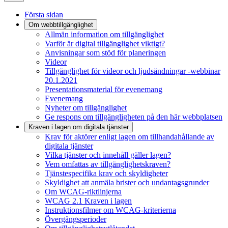
Första sidan
Om webbtillgänglighet
Allmän information om tillgänglighet
Varför är digital tillgänglighet viktigt?
Anvisningar som stöd för planeringen
Videor
Tillgänglighet för videor och ljudsändningar -webbinar
20.1.2021
Presentationsmaterial för evenemang
Evenemang
Nyheter om tillgänglighet
Ge respons om tillgängligheten på den här webbplatsen
Kraven i lagen om digitala tjänster
Krav för aktörer enligt lagen om tillhandahållande av
digitala tjänster
Vilka tjänster och innehåll gäller lagen?
Vem omfattas av tillgänglighetskraven?
Tjänstespecifika krav och skyldigheter
Skyldighet att anmäla brister och undantagsgrunder
Om WCAG-riktlinjerna
WCAG 2.1 Kraven i lagen
Instruktionsfilmer om WCAG-kriterierna
Övergångsperioder