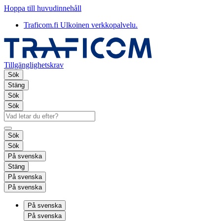
Hoppa till huvudinnehåll
Traficom.fi
Ulkoinen verkkopalvelu.
Tillgänglighetskrav
Sök
Stäng
Sök
Sök
Sök
Sök
På svenska
Stäng
På svenska
På svenska
På svenska
På svenska