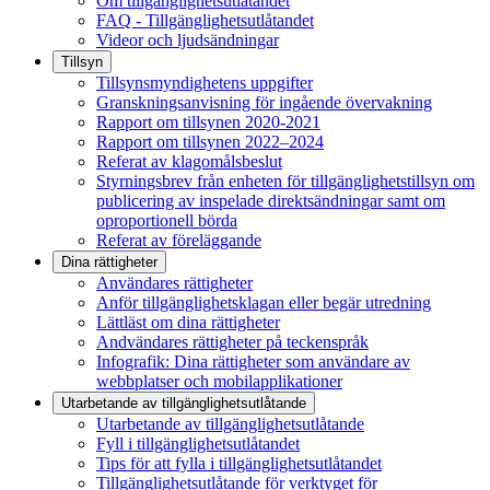
Om tillgänglighetsutlåtandet
FAQ - Tillgänglighetsutlåtandet
Videor och ljudsändningar
Tillsyn
Tillsynsmyndighetens uppgifter
Granskningsanvisning för ingående övervakning
Rapport om tillsynen 2020-2021
Rapport om tillsynen 2022–2024
Referat av klagomålsbeslut
Styrningsbrev från enheten för tillgänglighetstillsyn om
publicering av inspelade direktsändningar samt om
oproportionell börda
Referat av föreläggande
Dina rättigheter
Användares rättigheter
Anför tillgänglighetsklagan eller begär utredning
Lättläst om dina rättigheter
Andvändares rättigheter på teckenspråk
Infografik: Dina rättigheter som användare av
webbplatser och mobilapplikationer
Utarbetande av tillgänglighets­utlåtande
Utarbetande av tillgänglighetsutlåtande
Fyll i tillgänglighetsutlåtandet
Tips för att fylla i tillgänglighetsutlåtandet
Tillgänglighetsutlåtande för verktyget för