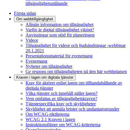
tillgänglighetsutlåtande
Första sidan
Om webbtillgänglighet
Allmän information om tillgänglighet
Varför är digital tillgänglighet viktigt?
Anvisningar som stöd för planeringen
Videor
Tillgänglighet för videor och ljudsändningar -webbinar
20.1.2021
Presentationsmaterial för evenemang
Evenemang
Nyheter om tillgänglighet
Ge respons om tillgängligheten på den här webbplatsen
Kraven i lagen om digitala tjänster
Krav för aktörer enligt lagen om tillhandahållande av
digitala tjänster
Vilka tjänster och innehåll gäller lagen?
Vem omfattas av tillgänglighetskraven?
Tjänstespecifika krav och skyldigheter
Skyldighet att anmäla brister och undantagsgrunder
Om WCAG-riktlinjerna
WCAG 2.1 Kraven i lagen
Instruktionsfilmer om WCAG-kriterierna
Övergångsperioder