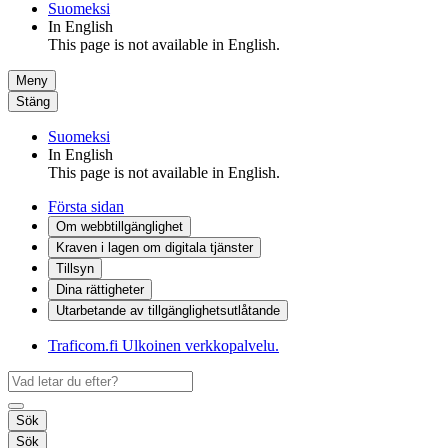
Suomeksi
In English
This page is not available in English.
Meny
Stäng
Suomeksi
In English
This page is not available in English.
Första sidan
Om webbtillgänglighet
Kraven i lagen om digitala tjänster
Tillsyn
Dina rättigheter
Utarbetande av tillgänglighets­utlåtande
Traficom.fi
Ulkoinen verkkopalvelu.
Sök
Sök