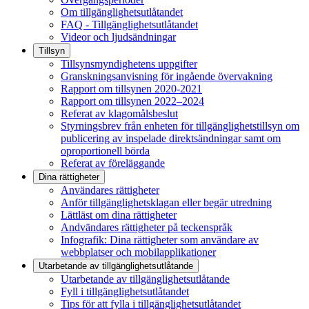
Om tillgänglighetsutlåtandet
FAQ - Tillgänglighetsutlåtandet
Videor och ljudsändningar
Tillsyn
Tillsynsmyndighetens uppgifter
Granskningsanvisning för ingående övervakning
Rapport om tillsynen 2020-2021
Rapport om tillsynen 2022–2024
Referat av klagomålsbeslut
Styrningsbrev från enheten för tillgänglighetstillsyn om
publicering av inspelade direktsändningar samt om
oproportionell börda
Referat av föreläggande
Dina rättigheter
Användares rättigheter
Anför tillgänglighetsklagan eller begär utredning
Lättläst om dina rättigheter
Andvändares rättigheter på teckenspråk
Infografik: Dina rättigheter som användare av
webbplatser och mobilapplikationer
Utarbetande av tillgänglighets­utlåtande
Utarbetande av tillgänglighetsutlåtande
Fyll i tillgänglighetsutlåtandet
Tips för att fylla i tillgänglighetsutlåtandet