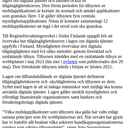
lagen om digitala tjänster och därmed också av
tillgänglighetskraven. Den första perioden för tillsynen av
mobilapplikationer är kortare än normalt och antalet applikationer
som granskas färre. I år gäller tillsynen fyra centrala
myndighetsapplikationer. Nästa år kommer sammanlagt 12
mobilapplikationer att ingå i det urval som ska granskas.
Till Regionförvaltningsverket i Södra Finlands uppgift hör att
övervaka hur tillgänglighetskraven i lagen om digitala tjänster
uppfylls i Finland. Myndigheten övervakar den digitala
tillgängligheten med två olika metoder: genom förenklad och
omfattande tillsyn. Tillsynen inleddes med en omfattande tillsyn av
webbplatser i maj 2021 (läs mer i
nyheten
som publicerades den 20
maj). Den förenklade tillsynen inleds i början av hösten 2021.
Lagen om tillhandahållande av digitala tjänster definierar
tillgänglighetskraven och -skyldigheterna och tillsynen av dem.
Syftet med lagen är att så många människor som möjligt ska kunna
använda digitala tjänster. Lagen gäller särskilt myndigheters och
offentligt finansierade organisationers samt bankers och
försäkringsbolags digitala tjänster.
”Vilka mobilapplikationer som tillsynen ska gälla har valts enligt
samma principer som för webbplatsernas del. När urvalet har gjorts
har vi framför allt beaktat vilka sektorer handikapporganisationerna
upplevt som viktiga tillsynsobjekt”, säger Juha Suomalainen,