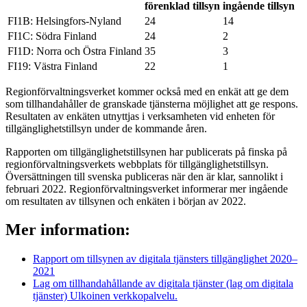
förenklad tillsyn
ingående tillsyn
FI1B: Helsingfors-Nyland
24
14
FI1C: Södra Finland
24
2
FI1D: Norra och Östra Finland
35
3
FI19: Västra Finland
22
1
Regionförvaltningsverket kommer också med en enkät att ge dem
som tillhandahåller de granskade tjänsterna möjlighet att ge respons.
Resultaten av enkäten utnyttjas i verksamheten vid enheten för
tillgänglighetstillsyn under de kommande åren.
Rapporten om tillgänglighetstillsynen har publicerats på finska på
regionförvaltningsverkets webbplats för tillgänglighetstillsyn.
Översättningen till svenska publiceras när den är klar, sannolikt i
februari 2022. Regionförvaltningsverket informerar mer ingående
om resultaten av tillsynen och enkäten i början av 2022.
Mer information:
Rapport om tillsynen av digitala tjänsters tillgänglighet 2020–
2021
Lag om tillhandahållande av digitala tjänster (lag om digitala
tjänster)
Ulkoinen verkkopalvelu.