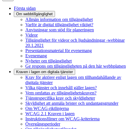
Första sidan
Om webbtillgänglighet
Allmän information om tillgänglighet
Varför är digital tillgänglighet viktigt?
Anvisningar som stöd för planeringen
Videor
Tillgänglighet för videor och ljudsändningar -webbinar
20.1.2021
Presentationsmaterial för evenemang
Evenemang
Nyheter om tillgänglighet
Ge respons om tillgängligheten på den här webbplatsen
Kraven i lagen om digitala tjänster
Krav för aktörer enligt lagen om tillhandahållande av
digitala tjänster
Vilka tjänster och innehåll gäller lagen?
Vem omfattas av tillgänglighetskraven?
Tjänstespecifika krav och skyldigheter
Skyldighet att anmäla brister och undantagsgrunder
Om WCAG-riktlinjerna
WCAG 2.1 Kraven i lagen
Instruktionsfilmer om WCAG-kriterierna
Övergångsperioder