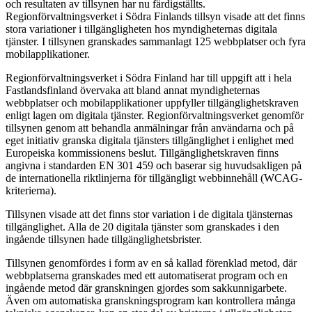
och resultaten av tillsynen har nu färdigställts.
Regionförvaltningsverket i Södra Finlands tillsyn visade att det finns
stora variationer i tillgängligheten hos myndigheternas digitala
tjänster. I tillsynen granskades sammanlagt 125 webbplatser och fyra
mobilapplikationer.
Regionförvaltningsverket i Södra Finland har till uppgift att i hela
Fastlandsfinland övervaka att bland annat myndigheternas
webbplatser och mobilapplikationer uppfyller tillgänglighetskraven
enligt lagen om digitala tjänster. Regionförvaltningsverket genomför
tillsynen genom att behandla anmälningar från användarna och på
eget initiativ granska digitala tjänsters tillgänglighet i enlighet med
Europeiska kommissionens beslut. Tillgänglighetskraven finns
angivna i standarden EN 301 459 och baserar sig huvudsakligen på
de internationella riktlinjerna för tillgängligt webbinnehåll (WCAG-
kriterierna).
Tillsynen visade att det finns stor variation i de digitala tjänsternas
tillgänglighet. Alla de 20 digitala tjänster som granskades i den
ingående tillsynen hade tillgänglighetsbrister.
Tillsynen genomfördes i form av en så kallad förenklad metod, där
webbplatserna granskades med ett automatiserat program och en
ingående metod där granskningen gjordes som sakkunnigarbete.
Även om automatiska granskningsprogram kan kontrollera många