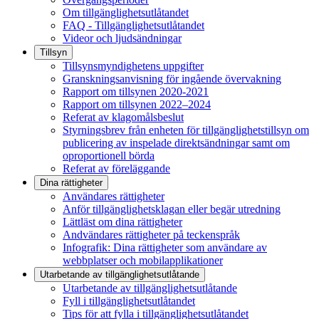
Om tillgänglighetsutlåtandet
FAQ - Tillgänglighetsutlåtandet
Videor och ljudsändningar
Tillsyn
Tillsynsmyndighetens uppgifter
Granskningsanvisning för ingående övervakning
Rapport om tillsynen 2020-2021
Rapport om tillsynen 2022–2024
Referat av klagomålsbeslut
Styrningsbrev från enheten för tillgänglighetstillsyn om
publicering av inspelade direktsändningar samt om
oproportionell börda
Referat av föreläggande
Dina rättigheter
Användares rättigheter
Anför tillgänglighetsklagan eller begär utredning
Lättläst om dina rättigheter
Andvändares rättigheter på teckenspråk
Infografik: Dina rättigheter som användare av
webbplatser och mobilapplikationer
Utarbetande av tillgänglighets­utlåtande
Utarbetande av tillgänglighetsutlåtande
Fyll i tillgänglighetsutlåtandet
Tips för att fylla i tillgänglighetsutlåtandet