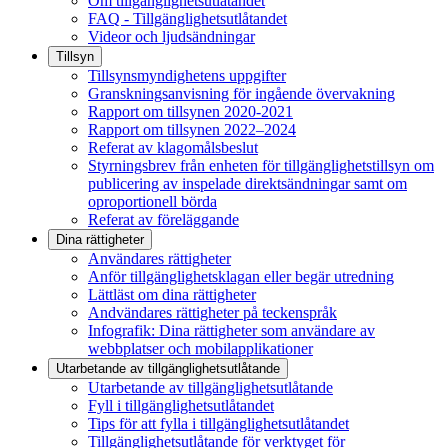
Om tillgänglighetsutlåtandet
FAQ - Tillgänglighetsutlåtandet
Videor och ljudsändningar
Tillsyn
Tillsynsmyndighetens uppgifter
Granskningsanvisning för ingående övervakning
Rapport om tillsynen 2020-2021
Rapport om tillsynen 2022–2024
Referat av klagomålsbeslut
Styrningsbrev från enheten för tillgänglighetstillsyn om
publicering av inspelade direktsändningar samt om
oproportionell börda
Referat av föreläggande
Dina rättigheter
Användares rättigheter
Anför tillgänglighetsklagan eller begär utredning
Lättläst om dina rättigheter
Andvändares rättigheter på teckenspråk
Infografik: Dina rättigheter som användare av
webbplatser och mobilapplikationer
Utarbetande av tillgänglighets­utlåtande
Utarbetande av tillgänglighetsutlåtande
Fyll i tillgänglighetsutlåtandet
Tips för att fylla i tillgänglighetsutlåtandet
Tillgänglighetsutlåtande för verktyget för