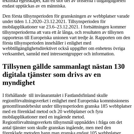
tekniska egenskaper, kan en stor del av bristerna i tillgängligheten
endast upptäckas av en människa.
Den första tillsynsperioden för granskningen av webbplatser varade
under tiden 1.1.2020–23.12.2021. Tillsynsperioden för
mobilapplikationer var 23.6–23.12.2021. I fortsättningen kommer
tillsynsperioderna att vara ett år långa, och resultaten av tillsynen
rapporteras till Europeiska unionen vart tredje år. Rapporten om den
första tillsynsperioden innehåller i enlighet med
webbtillgänglighetsdirektivet också uppgifter om enhetens övriga
verksamhet, samråd med intressentgrupper och information.
Tillsynen gällde sammanlagt nästan 130
digitala tjänster som drivs av en
myndighet
I förhållande till invånarantalet i Fastlandsfinland skulle
regionförvaltningsverket i enlighet med Europeiska kommissionens
genomförandebeslut under tillsynsperioden granska 185 webbplatser
med en förenklad metod och 20 webbplatser och fyra
mobilapplikationer med en ingående metod.
Regionförvaltningsverkets tillsynsmål uppnåddes i fråga om det
antal tjänster som skulle granskas ingående, men med den
förenklade metoden hann man granska endast 105 webbplatser