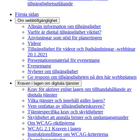
tillgänglighetsutlåtande
Första sidan
Om webbtillgänglighet
Allmän information om tillgänglighet
Varför är digital tillgänglighet viktigt?
Anvisningar som stöd för planeringen
Videor
Tillgänglighet för videor och ljudsändningar -webbinar
20.1.2021
Presentationsmaterial för evenemang
Evenemang
Nyheter om tillgänglighet
Ge respons om tillgängligheten på den här webbplatsen
Kraven i lagen om digitala tjänster
Krav för aktörer enligt lagen om tillhandahållande av
digitala tjänster
Vilka tjänster och innehåll gäller lagen?
Vem omfattas av tillgänglighetskraven?
Tjänstespecifika krav och skyldigheter
Skyldighet att anmäla brister och undantagsgrunder
Om WCAG-riktlinjerna
WCAG 2.1 Kraven i lagen
Instruktionsfilmer om WCAG-kriterierna
Övergångsperioder