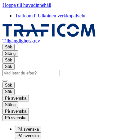
Hoppa till huvudinnehåll
Traficom.fi
Ulkoinen verkkopalvelu.
Tillgänglighetskrav
Sök
Stäng
Sök
Sök
Sök
Sök
På svenska
Stäng
På svenska
På svenska
På svenska
På svenska