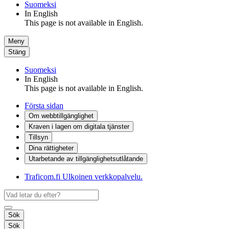
Suomeksi
In English
This page is not available in English.
Meny
Stäng
Suomeksi
In English
This page is not available in English.
Första sidan
Om webbtillgänglighet
Kraven i lagen om digitala tjänster
Tillsyn
Dina rättigheter
Utarbetande av tillgänglighets­utlåtande
Traficom.fi
Ulkoinen verkkopalvelu.
Sök
Sök