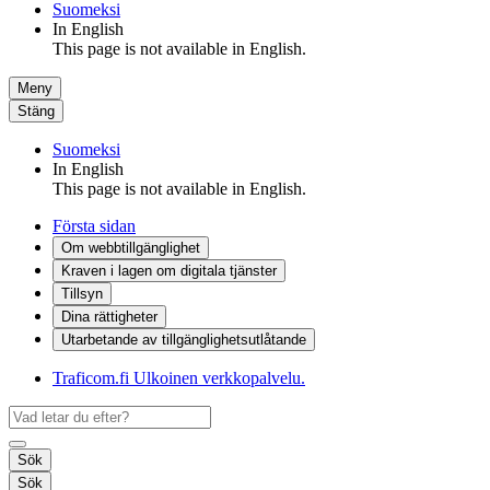
Suomeksi
In English
This page is not available in English.
Meny
Stäng
Suomeksi
In English
This page is not available in English.
Första sidan
Om webbtillgänglighet
Kraven i lagen om digitala tjänster
Tillsyn
Dina rättigheter
Utarbetande av tillgänglighets­utlåtande
Traficom.fi
Ulkoinen verkkopalvelu.
Sök
Sök