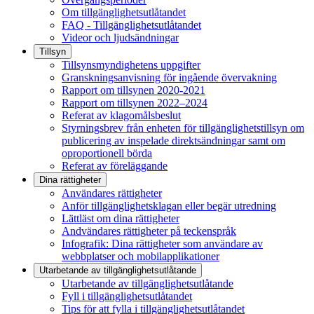
Om tillgänglighetsutlåtandet
FAQ - Tillgänglighetsutlåtandet
Videor och ljudsändningar
Tillsyn
Tillsynsmyndighetens uppgifter
Granskningsanvisning för ingående övervakning
Rapport om tillsynen 2020-2021
Rapport om tillsynen 2022–2024
Referat av klagomålsbeslut
Styrningsbrev från enheten för tillgänglighetstillsyn om
publicering av inspelade direktsändningar samt om
oproportionell börda
Referat av föreläggande
Dina rättigheter
Användares rättigheter
Anför tillgänglighetsklagan eller begär utredning
Lättläst om dina rättigheter
Andvändares rättigheter på teckenspråk
Infografik: Dina rättigheter som användare av
webbplatser och mobilapplikationer
Utarbetande av tillgänglighets­utlåtande
Utarbetande av tillgänglighetsutlåtande
Fyll i tillgänglighetsutlåtandet
Tips för att fylla i tillgänglighetsutlåtandet