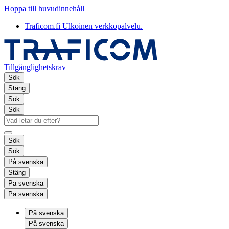
Hoppa till huvudinnehåll
Traficom.fi
Ulkoinen verkkopalvelu.
Tillgänglighetskrav
Sök
Stäng
Sök
Sök
Sök
Sök
På svenska
Stäng
På svenska
På svenska
På svenska
På svenska