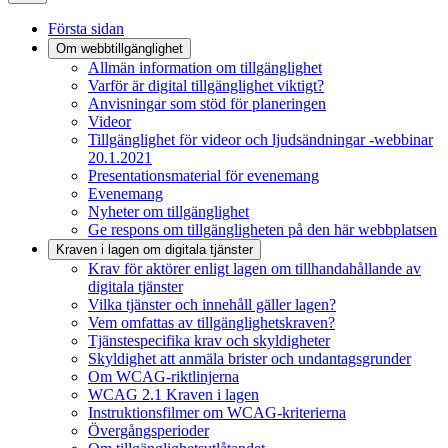
Första sidan
Om webbtillgänglighet
Allmän information om tillgänglighet
Varför är digital tillgänglighet viktigt?
Anvisningar som stöd för planeringen
Videor
Tillgänglighet för videor och ljudsändningar -webbinar
20.1.2021
Presentationsmaterial för evenemang
Evenemang
Nyheter om tillgänglighet
Ge respons om tillgängligheten på den här webbplatsen
Kraven i lagen om digitala tjänster
Krav för aktörer enligt lagen om tillhandahållande av
digitala tjänster
Vilka tjänster och innehåll gäller lagen?
Vem omfattas av tillgänglighetskraven?
Tjänstespecifika krav och skyldigheter
Skyldighet att anmäla brister och undantagsgrunder
Om WCAG-riktlinjerna
WCAG 2.1 Kraven i lagen
Instruktionsfilmer om WCAG-kriterierna
Övergångsperioder