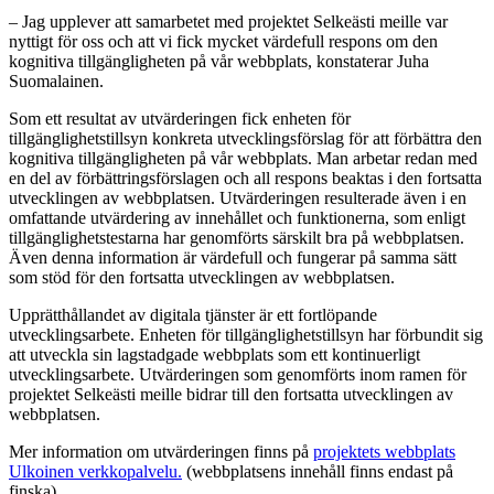
– Jag upplever att samarbetet med projektet Selkeästi meille var
nyttigt för oss och att vi fick mycket värdefull respons om den
kognitiva tillgängligheten på vår webbplats, konstaterar Juha
Suomalainen.
Som ett resultat av utvärderingen fick enheten för
tillgänglighetstillsyn konkreta utvecklingsförslag för att förbättra den
kognitiva tillgängligheten på vår webbplats. Man arbetar redan med
en del av förbättringsförslagen och all respons beaktas i den fortsatta
utvecklingen av webbplatsen. Utvärderingen resulterade även i en
omfattande utvärdering av innehållet och funktionerna, som enligt
tillgänglighetstestarna har genomförts särskilt bra på webbplatsen.
Även denna information är värdefull och fungerar på samma sätt
som stöd för den fortsatta utvecklingen av webbplatsen.
Upprätthållandet av digitala tjänster är ett fortlöpande
utvecklingsarbete. Enheten för tillgänglighetstillsyn har förbundit sig
att utveckla sin lagstadgade webbplats som ett kontinuerligt
utvecklingsarbete. Utvärderingen som genomförts inom ramen för
projektet Selkeästi meille bidrar till den fortsatta utvecklingen av
webbplatsen.
Mer information om utvärderingen finns på
projektets webbplats
Ulkoinen verkkopalvelu.
(webbplatsens innehåll finns endast på
finska).