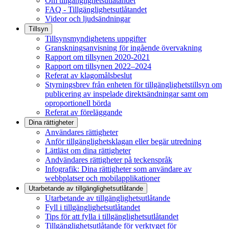
Om tillgänglighetsutlåtandet
FAQ - Tillgänglighetsutlåtandet
Videor och ljudsändningar
Tillsyn
Tillsynsmyndighetens uppgifter
Granskningsanvisning för ingående övervakning
Rapport om tillsynen 2020-2021
Rapport om tillsynen 2022–2024
Referat av klagomålsbeslut
Styrningsbrev från enheten för tillgänglighetstillsyn om
publicering av inspelade direktsändningar samt om
oproportionell börda
Referat av föreläggande
Dina rättigheter
Användares rättigheter
Anför tillgänglighetsklagan eller begär utredning
Lättläst om dina rättigheter
Andvändares rättigheter på teckenspråk
Infografik: Dina rättigheter som användare av
webbplatser och mobilapplikationer
Utarbetande av tillgänglighets­utlåtande
Utarbetande av tillgänglighetsutlåtande
Fyll i tillgänglighetsutlåtandet
Tips för att fylla i tillgänglighetsutlåtandet
Tillgänglighetsutlåtande för verktyget för