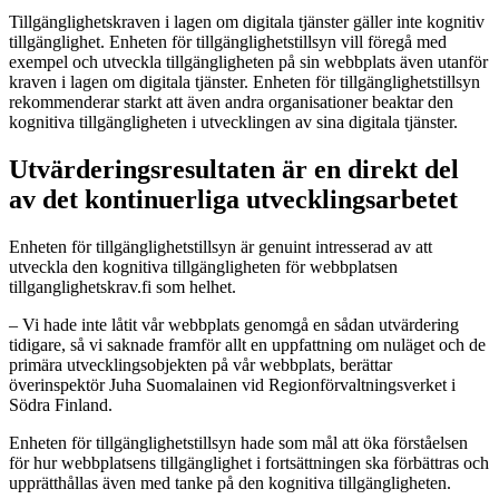
Tillgänglighetskraven i lagen om digitala tjänster gäller inte kognitiv
tillgänglighet. Enheten för tillgänglighetstillsyn vill föregå med
exempel och utveckla tillgängligheten på sin webbplats även utanför
kraven i lagen om digitala tjänster. Enheten för tillgänglighetstillsyn
rekommenderar starkt att även andra organisationer beaktar den
kognitiva tillgängligheten i utvecklingen av sina digitala tjänster.
Utvärderingsresultaten är en direkt del
av det kontinuerliga utvecklingsarbetet
Enheten för tillgänglighetstillsyn är genuint intresserad av att
utveckla den kognitiva tillgängligheten för webbplatsen
tillganglighetskrav.fi som helhet.
– Vi hade inte låtit vår webbplats genomgå en sådan utvärdering
tidigare, så vi saknade framför allt en uppfattning om nuläget och de
primära utvecklingsobjekten på vår webbplats, berättar
överinspektör Juha Suomalainen vid Regionförvaltningsverket i
Södra Finland.
Enheten för tillgänglighetstillsyn hade som mål att öka förståelsen
för hur webbplatsens tillgänglighet i fortsättningen ska förbättras och
upprätthållas även med tanke på den kognitiva tillgängligheten.