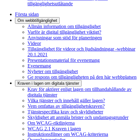
tillgänglighetsutlåtande
Första sidan
Om webbtillgänglighet
Allmän information om tillgänglighet
Varför är digital tillgänglighet viktigt?
Anvisningar som stöd för planeringen
Videor
Tillgänglighet för videor och ljudsändningar -webbinar
20.1.2021
Presentationsmaterial för evenemang
Evenemang
Nyheter om tillgänglighet
Ge respons om tillgängligheten på den här webbplatsen
Kraven i lagen om digitala tjänster
Krav för aktörer enligt lagen om tillhandahållande av
digitala tjänster
Vilka tjänster och innehåll gäller lagen?
Vem omfattas av tillgänglighetskraven?
Tjänstespecifika krav och skyldigheter
Skyldighet att anmäla brister och undantagsgrunder
Om WCAG-riktlinjerna
WCAG 2.1 Kraven i lagen
Instruktionsfilmer om WCAG-kriterierna
Övergångsperioder