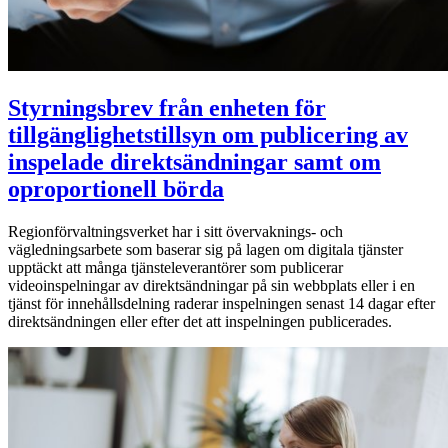
Styrningsbrev från enheten för
tillgänglighetstillsyn om publicering av
inspelade direktsändningar samt om
oproportionell börda
Regionförvaltningsverket har i sitt övervaknings- och
vägledningsarbete som baserar sig på lagen om digitala tjänster
upptäckt att många tjänsteleverantörer som publicerar
videoinspelningar av direktsändningar på sin webbplats eller i en
tjänst för innehållsdelning raderar inspelningen senast 14 dagar efter
direktsändningen eller efter det att inspelningen publicerades.