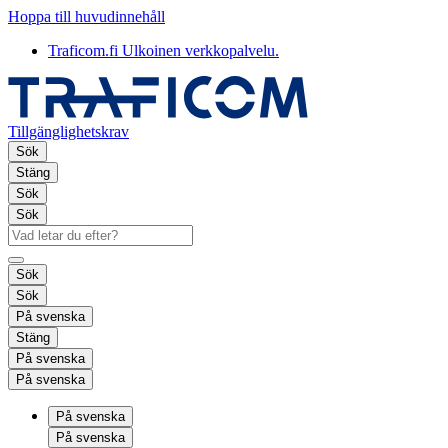
Hoppa till huvudinnehåll
Traficom.fi
Ulkoinen verkkopalvelu.
Tillgänglighetskrav
Sök
Stäng
Sök
Sök
Sök
Sök
På svenska
Stäng
På svenska
På svenska
På svenska
På svenska