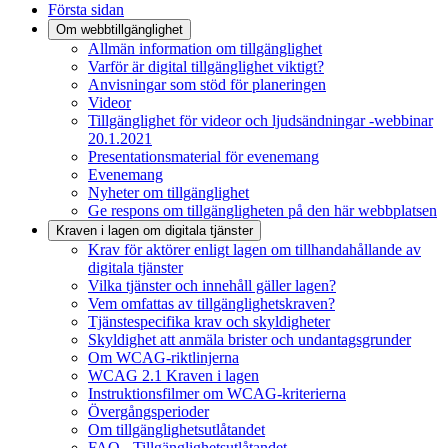
Första sidan
Om webbtillgänglighet
Allmän information om tillgänglighet
Varför är digital tillgänglighet viktigt?
Anvisningar som stöd för planeringen
Videor
Tillgänglighet för videor och ljudsändningar -webbinar
20.1.2021
Presentationsmaterial för evenemang
Evenemang
Nyheter om tillgänglighet
Ge respons om tillgängligheten på den här webbplatsen
Kraven i lagen om digitala tjänster
Krav för aktörer enligt lagen om tillhandahållande av
digitala tjänster
Vilka tjänster och innehåll gäller lagen?
Vem omfattas av tillgänglighetskraven?
Tjänstespecifika krav och skyldigheter
Skyldighet att anmäla brister och undantagsgrunder
Om WCAG-riktlinjerna
WCAG 2.1 Kraven i lagen
Instruktionsfilmer om WCAG-kriterierna
Övergångsperioder
Om tillgänglighetsutlåtandet
FAQ - Tillgänglighetsutlåtandet