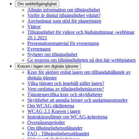
Om webbtillgänglighet
Allmän information om tillgänglighet
Varför är digital tillgänglighet viktigt?
Anvisningar som stöd för planeringen
Videor
Tillgänglighet för videor och ljudsändningar -webbinar
20.1.2021
Presentationsmaterial för evenemang
Evenemang
Nyheter om tillgänglighet
Ge respons om tillgängligheten på den här webbplatsen
Kraven i lagen om digitala tjänster
Krav för aktörer enligt lagen om tillhandahållande av
digitala tjänster
Vilka tjänster och innehåll gäller lagen?
Vem omfattas av tillgänglighetskraven?
Tjänstespecifika krav och skyldigheter
Skyldighet att anmäla brister och undantagsgrunder
Om WCAG-riktlinjerna
WCAG 2.1 Kraven i lagen
Instruktionsfilmer om WCAG-kriterierna
Övergångsperioder
Om tillgänglighetsutlåtandet
FAQ - Tillgänglighetsutlåtandet