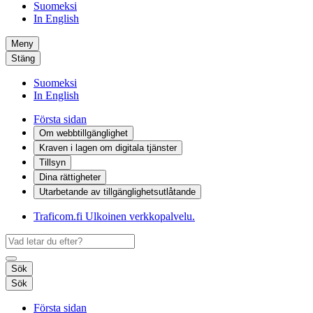
Suomeksi
In English
Meny
Stäng
Suomeksi
In English
Första sidan
Om webbtillgänglighet
Kraven i lagen om digitala tjänster
Tillsyn
Dina rättigheter
Utarbetande av tillgänglighets­utlåtande
Traficom.fi
Ulkoinen verkkopalvelu.
Sök
Sök
Första sidan