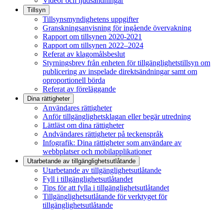
Videor och ljudsändningar
Tillsyn
Tillsynsmyndighetens uppgifter
Granskningsanvisning för ingående övervakning
Rapport om tillsynen 2020-2021
Rapport om tillsynen 2022–2024
Referat av klagomålsbeslut
Styrningsbrev från enheten för tillgänglighetstillsyn om
publicering av inspelade direktsändningar samt om
oproportionell börda
Referat av föreläggande
Dina rättigheter
Användares rättigheter
Anför tillgänglighetsklagan eller begär utredning
Lättläst om dina rättigheter
Andvändares rättigheter på teckenspråk
Infografik: Dina rättigheter som användare av
webbplatser och mobilapplikationer
Utarbetande av tillgänglighets­utlåtande
Utarbetande av tillgänglighetsutlåtande
Fyll i tillgänglighetsutlåtandet
Tips för att fylla i tillgänglighetsutlåtandet
Tillgänglighetsutlåtande för verktyget för
tillgänglighetsutlåtande