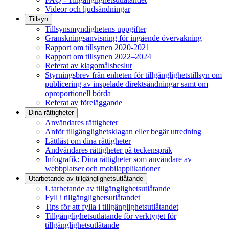
Videor och ljudsändningar
Tillsyn
Tillsynsmyndighetens uppgifter
Granskningsanvisning för ingående övervakning
Rapport om tillsynen 2020-2021
Rapport om tillsynen 2022–2024
Referat av klagomålsbeslut
Styrningsbrev från enheten för tillgänglighetstillsyn om
publicering av inspelade direktsändningar samt om
oproportionell börda
Referat av föreläggande
Dina rättigheter
Användares rättigheter
Anför tillgänglighetsklagan eller begär utredning
Lättläst om dina rättigheter
Andvändares rättigheter på teckenspråk
Infografik: Dina rättigheter som användare av
webbplatser och mobilapplikationer
Utarbetande av tillgänglighets­utlåtande
Utarbetande av tillgänglighetsutlåtande
Fyll i tillgänglighetsutlåtandet
Tips för att fylla i tillgänglighetsutlåtandet
Tillgänglighetsutlåtande för verktyget för
tillgänglighetsutlåtande