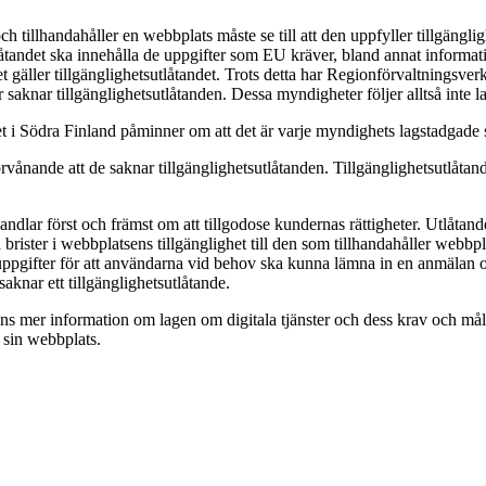
h tillhandahåller en webbplats måste se till att den uppfyller tillgängli
åtandet ska innehålla de uppgifter som EU kräver, bland annat informati
et gäller tillgänglighetsutlåtandet. Trots detta har Regionförvaltnings
 saknar tillgänglighetsutlåtanden. Dessa myndigheter följer alltså inte la
 i Södra Finland påminner om att det är varje myndighets lagstadgade sky
ånande att de saknar tillgänglighetsutlåtanden. Tillgänglighetsutlåtandet 
n handlar först och främst om att tillgodose kundernas rättigheter. Utlå
ister i webbplatsens tillgänglighet till den som tillhandahåller webbpl
tuppgifter för att användarna vid behov ska kunna lämna in en anmälan 
knar ett tillgänglighetsutlåtande.
s mer information om lagen om digitala tjänster och dess krav och mål. D
l sin webbplats.