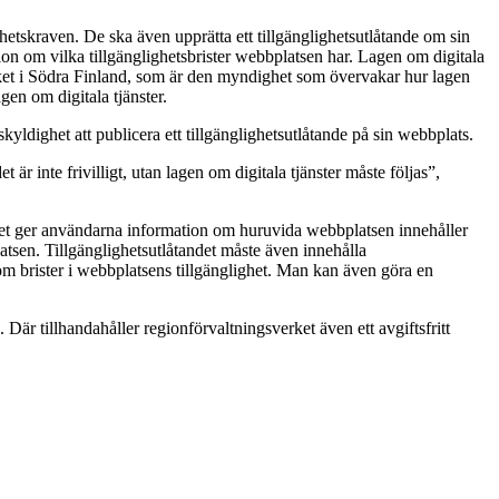
ghetskraven. De ska även upprätta ett tillgänglighetsutlåtande om sin
on om vilka tillgänglighetsbrister webbplatsen har. Lagen om digitala
verket i Södra Finland, som är den myndighet som övervakar hur lagen
gen om digitala tjänster.
ldighet att publicera ett tillgänglighetsutlåtande på sin webbplats.
är inte frivilligt, utan lagen om digitala tjänster måste följas”,
tandet ger användarna information om huruvida webbplatsen innehåller
atsen. Tillgänglighetsutlåtandet måste även innehålla
om brister i webbplatsens tillgänglighet. Man kan även göra en
är tillhandahåller regionförvaltningsverket även ett avgiftsfritt