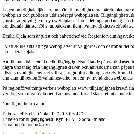
Lagen om digitala tjänster innebär att myndigheterna när de planerar oc
webbplats och publicera utlåtandet på webbplatsen. Tillgänglighetsutl
tjänster är entydig. För nya webbplatser finns det inga undantag när d
om digitala tjänster följs, upptäckt att flera nya myndighetswebbplatser
Emilia Ojala som är jurist och enhetschef vid Regionförvaltningsverket
“Man skulle anta att nya webbplatser är välgjorda, och därför är det förv
konstaterar Ojala.
Att tillhandahålla ett aktuellt tillgänglighetsutlåtande på webbplatse
några undantag från tillgänglighetskraven och användarna kan påpeka br
tillsynsmyndighetens, det vill säga regionförvaltningsverkets, kontak
anmälan till regionförvaltningsverket om en ny myndighetswebbplats sa
På regionförvaltningsverkets webbplats www.tillgänglighetskrav.fi finn
verktyg som organisationen kan använda för att skapa ett utlåtande til
Ytterligare information:
Enhetschef Emilia Ojala, tfn 029 5016 479
Enheten för tillgänglighetstillsyn, RFV i Södra Finland
fornamn.efternamn@rfv.fi