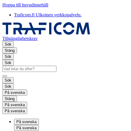
Hoppa till huvudinnehåll
Traficom.fi
Ulkoinen verkkopalvelu.
Tillgänglighetskrav
Sök
Stäng
Sök
Sök
Sök
Sök
På svenska
Stäng
På svenska
På svenska
På svenska
På svenska