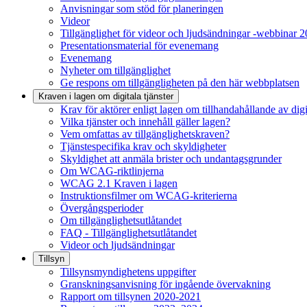
Anvisningar som stöd för planeringen
Videor
Tillgänglighet för videor och ljudsändningar -webbinar 
Presentationsmaterial för evenemang
Evenemang
Nyheter om tillgänglighet
Ge respons om tillgängligheten på den här webbplatsen
Kraven i lagen om digitala tjänster
Krav för aktörer enligt lagen om tillhandahållande av digit
Vilka tjänster och innehåll gäller lagen?
Vem omfattas av tillgänglighetskraven?
Tjänstespecifika krav och skyldigheter
Skyldighet att anmäla brister och undantagsgrunder
Om WCAG-riktlinjerna
WCAG 2.1 Kraven i lagen
Instruktionsfilmer om WCAG-kriterierna
Övergångsperioder
Om tillgänglighetsutlåtandet
FAQ - Tillgänglighetsutlåtandet
Videor och ljudsändningar
Tillsyn
Tillsynsmyndighetens uppgifter
Granskningsanvisning för ingående övervakning
Rapport om tillsynen 2020-2021