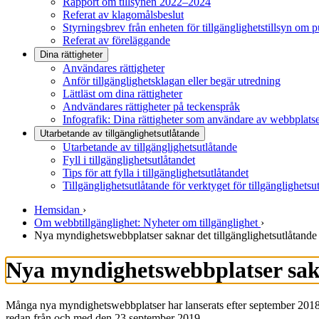
Rapport om tillsynen 2022–2024
Referat av klagomålsbeslut
Styrningsbrev från enheten för tillgänglighetstillsyn om 
Referat av föreläggande
Dina rättigheter
Användares rättigheter
Anför tillgänglighetsklagan eller begär utredning
Lättläst om dina rättigheter
Andvändares rättigheter på teckenspråk
Infografik: Dina rättigheter som användare av webbplats
Utarbetande av tillgänglighets­utlåtande
Utarbetande av tillgänglighetsutlåtande
Fyll i tillgänglighetsutlåtandet
Tips för att fylla i tillgänglighetsutlåtandet
Tillgänglighetsutlåtande för verktyget för tillgänglighetsu
Hemsidan
›
Om webbtillgänglighet: Nyheter om tillgänglighet
›
Nya myndighetswebbplatser saknar det tillgänglighetsutlåtande 
Nya myndighetswebbplatser sakna
Många nya myndighetswebbplatser har lanserats efter september 2018. 
redan från och med den 23 september 2019.