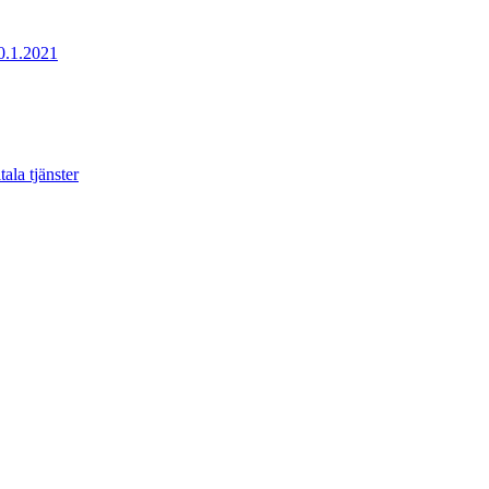
20.1.2021
ala tjänster