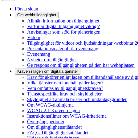
Första sidan
Om webbtillgänglighet
Allmän information om tillgänglighet
Varför är digital tillgänglighet viktigt?
Anvisningar som stöd för planeringen
Videor
Tillgänglighet för videor och ljudsändningar -webbinar 
Presentationsmaterial för evenemang
Evenemang
Nyheter om tillgänglighet
Ge respons om tillgängligheten på den här webbplatsen
Kraven i lagen om digitala tjänster
Krav för aktörer enligt lagen om tillhandahållande av digit
Vilka tjänster och innehåll gäller lagen?
Vem omfattas av tillgänglighetskraven?
Tjänstespecifika krav och skyldigheter
Skyldighet att anmäla brister och undantagsgrunder
Om WCAG-riktlinjerna
WCAG 2.1 Kraven i lagen
Instruktionsfilmer om WCAG-kriterierna
Övergångsperioder
Om tillgänglighetsutlåtandet
FAQ - Tillgänglighetsutlåtandet