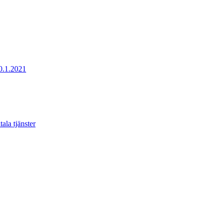
20.1.2021
ala tjänster