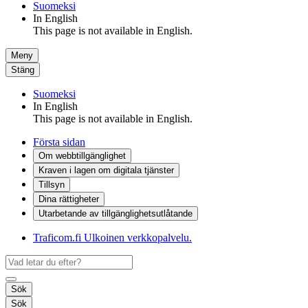
Suomeksi
In English
This page is not available in English.
Meny
Stäng
Suomeksi
In English
This page is not available in English.
Första sidan
Om webbtillgänglighet
Kraven i lagen om digitala tjänster
Tillsyn
Dina rättigheter
Utarbetande av tillgänglighets­utlåtande
Traficom.fi
Ulkoinen verkkopalvelu.
Sök
Sök