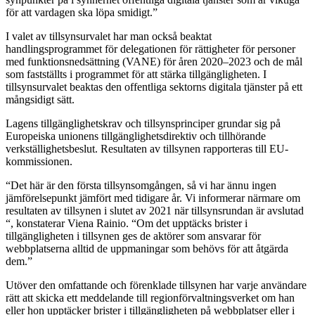
för att vardagen ska löpa smidigt.”
I valet av tillsynsurvalet har man också beaktat
handlingsprogrammet för delegationen för rättigheter för personer
med funktionsnedsättning (VANE) för åren 2020–2023 och de mål
som fastställts i programmet för att stärka tillgängligheten. I
tillsynsurvalet beaktas den offentliga sektorns digitala tjänster på ett
mångsidigt sätt.
Lagens tillgänglighetskrav och tillsynsprinciper grundar sig på
Europeiska unionens tillgänglighetsdirektiv och tillhörande
verkställighetsbeslut. Resultaten av tillsynen rapporteras till EU-
kommissionen.
“Det här är den första tillsynsomgången, så vi har ännu ingen
jämförelsepunkt jämfört med tidigare år. Vi informerar närmare om
resultaten av tillsynen i slutet av 2021 när tillsynsrundan är avslutad
“, konstaterar Viena Rainio. “Om det upptäcks brister i
tillgängligheten i tillsynen ges de aktörer som ansvarar för
webbplatserna alltid de uppmaningar som behövs för att åtgärda
dem.”
Utöver den omfattande och förenklade tillsynen har varje användare
rätt att skicka ett meddelande till regionförvaltningsverket om han
eller hon upptäcker brister i tillgängligheten på webbplatser eller i