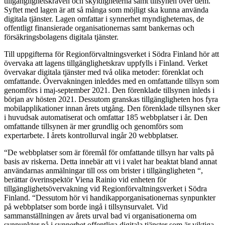
tillgänglighetskraven och skyldigheterna samt tillsynen över dem.
Syftet med lagen är att så många som möjligt ska kunna använda
digitala tjänster. Lagen omfattar i synnerhet myndigheternas, de
offentligt finansierade organisationernas samt bankernas och
försäkringsbolagens digitala tjänster.
Till uppgifterna för Regionförvaltningsverket i Södra Finland hör att
övervaka att lagens tillgänglighetskrav uppfylls i Finland. Verket
övervakar digitala tjänster med två olika metoder: förenklat och
omfattande. Övervakningen inleddes med en omfattande tillsyn som
genomförs i maj-september 2021. Den förenklade tillsynen inleds i
början av hösten 2021. Dessutom granskas tillgängligheten hos fyra
mobilapplikationer innan årets utgång. Den förenklade tillsynen sker
i huvudsak automatiserat och omfattar 185 webbplatser i år. Den
omfattande tillsynen är mer grundlig och genomförs som
expertarbete. I årets kontrollurval ingår 20 webbplatser.
“De webbplatser som är föremål för omfattande tillsyn har valts på
basis av riskerna. Detta innebär att vi i valet har beaktat bland annat
användarnas anmälningar till oss om brister i tillgängligheten “,
berättar överinspektör Viena Rainio vid enheten för
tillgänglighetsövervakning vid Regionförvaltningsverket i Södra
Finland. “Dessutom hör vi handikapporganisationernas synpunkter
på webbplatser som borde ingå i tillsynsurvalet. Vid
sammanställningen av årets urval bad vi organisationerna om
synpunkter på i synnerhet offentliga digitala tjänster som är viktiga