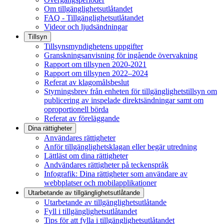
Om tillgänglighetsutlåtandet
FAQ - Tillgänglighetsutlåtandet
Videor och ljudsändningar
Tillsyn
Tillsynsmyndighetens uppgifter
Granskningsanvisning för ingående övervakning
Rapport om tillsynen 2020-2021
Rapport om tillsynen 2022–2024
Referat av klagomålsbeslut
Styrningsbrev från enheten för tillgänglighetstillsyn om
publicering av inspelade direktsändningar samt om
oproportionell börda
Referat av föreläggande
Dina rättigheter
Användares rättigheter
Anför tillgänglighetsklagan eller begär utredning
Lättläst om dina rättigheter
Andvändares rättigheter på teckenspråk
Infografik: Dina rättigheter som användare av
webbplatser och mobilapplikationer
Utarbetande av tillgänglighets­utlåtande
Utarbetande av tillgänglighetsutlåtande
Fyll i tillgänglighetsutlåtandet
Tips för att fylla i tillgänglighetsutlåtandet