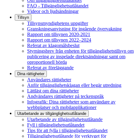
Om tillgänglighetsutlåtandet
FAQ - Tillgänglighetsutlåtandet
Videor och ljudsändningar
Tillsyn
Tillsynsmyndighetens uppgifter
Granskningsanvisning för ingående övervakning
Rapport om tillsynen 2020-2021
Rapport om tillsynen 2022–2024
Referat av klagomålsbeslut
Styrningsbrev från enheten för tillgänglighetstillsyn om
publicering av inspelade direktsändningar samt om
oproportionell börda
Referat av föreläggande
Dina rättigheter
Användares rättigheter
Anför tillgänglighetsklagan eller begär utredning
Lättläst om dina rättigheter
Andvändares rättigheter på teckenspråk
Infografik: Dina rättigheter som användare av
webbplatser och mobilapplikationer
Utarbetande av tillgänglighets­utlåtande
Utarbetande av tillgänglighetsutlåtande
Fyll i tillgänglighetsutlåtandet
Tips för att fylla i tillgänglighetsutlåtandet
Tillgänglighetsutlåtande för verktyget för