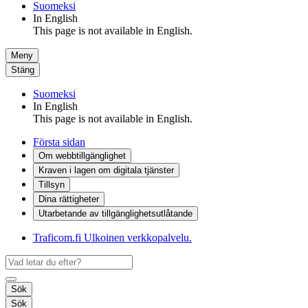
Suomeksi
In English
This page is not available in English.
Meny
Stäng
Suomeksi
In English
This page is not available in English.
Första sidan
Om webbtillgänglighet
Kraven i lagen om digitala tjänster
Tillsyn
Dina rättigheter
Utarbetande av tillgänglighets­utlåtande
Traficom.fi
Ulkoinen verkkopalvelu.
Sök
Sök