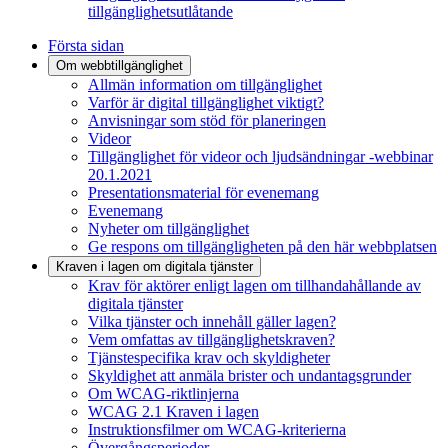
tillgänglighetsutlåtande
Första sidan
Om webbtillgänglighet
Allmän information om tillgänglighet
Varför är digital tillgänglighet viktigt?
Anvisningar som stöd för planeringen
Videor
Tillgänglighet för videor och ljudsändningar -webbinar
20.1.2021
Presentationsmaterial för evenemang
Evenemang
Nyheter om tillgänglighet
Ge respons om tillgängligheten på den här webbplatsen
Kraven i lagen om digitala tjänster
Krav för aktörer enligt lagen om tillhandahållande av
digitala tjänster
Vilka tjänster och innehåll gäller lagen?
Vem omfattas av tillgänglighetskraven?
Tjänstespecifika krav och skyldigheter
Skyldighet att anmäla brister och undantagsgrunder
Om WCAG-riktlinjerna
WCAG 2.1 Kraven i lagen
Instruktionsfilmer om WCAG-kriterierna
Övergångsperioder