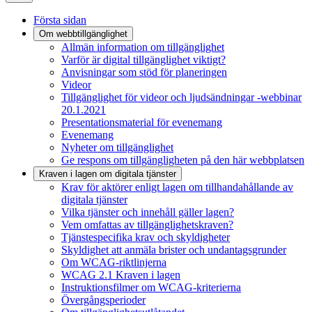
Första sidan
Om webbtillgänglighet
Allmän information om tillgänglighet
Varför är digital tillgänglighet viktigt?
Anvisningar som stöd för planeringen
Videor
Tillgänglighet för videor och ljudsändningar -webbinar
20.1.2021
Presentationsmaterial för evenemang
Evenemang
Nyheter om tillgänglighet
Ge respons om tillgängligheten på den här webbplatsen
Kraven i lagen om digitala tjänster
Krav för aktörer enligt lagen om tillhandahållande av
digitala tjänster
Vilka tjänster och innehåll gäller lagen?
Vem omfattas av tillgänglighetskraven?
Tjänstespecifika krav och skyldigheter
Skyldighet att anmäla brister och undantagsgrunder
Om WCAG-riktlinjerna
WCAG 2.1 Kraven i lagen
Instruktionsfilmer om WCAG-kriterierna
Övergångsperioder