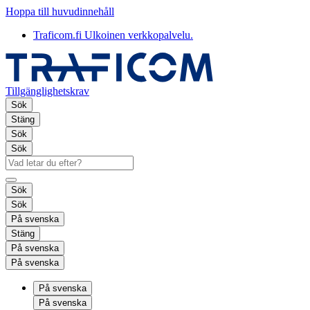
Hoppa till huvudinnehåll
Traficom.fi
Ulkoinen verkkopalvelu.
Tillgänglighetskrav
Sök
Stäng
Sök
Sök
Sök
Sök
På svenska
Stäng
På svenska
På svenska
På svenska
På svenska