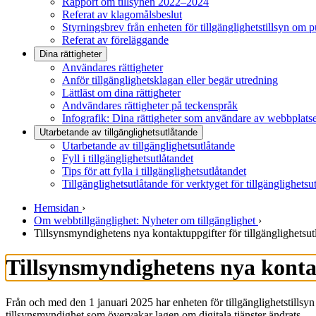
Rapport om tillsynen 2022–2024
Referat av klagomålsbeslut
Styrningsbrev från enheten för tillgänglighetstillsyn om 
Referat av föreläggande
Dina rättigheter
Användares rättigheter
Anför tillgänglighetsklagan eller begär utredning
Lättläst om dina rättigheter
Andvändares rättigheter på teckenspråk
Infografik: Dina rättigheter som användare av webbplats
Utarbetande av tillgänglighets­utlåtande
Utarbetande av tillgänglighetsutlåtande
Fyll i tillgänglighetsutlåtandet
Tips för att fylla i tillgänglighetsutlåtandet
Tillgänglighetsutlåtande för verktyget för tillgänglighetsu
Hemsidan
›
Om webbtillgänglighet: Nyheter om tillgänglighet
›
Tillsynsmyndighetens nya kontaktuppgifter för tillgänglighetsut
Tillsynsmyndighetens nya kontak
Från och med den 1 januari 2025 har enheten för tillgänglighetstillsy
tillsynsmyndighet som övervakar lagen om digitala tjänster ändrats.