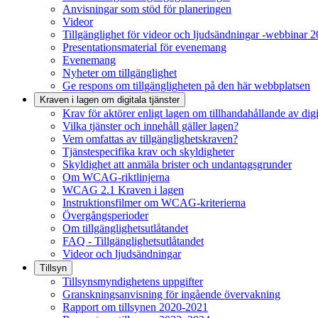
Anvisningar som stöd för planeringen
Videor
Tillgänglighet för videor och ljudsändningar -webbinar 
Presentationsmaterial för evenemang
Evenemang
Nyheter om tillgänglighet
Ge respons om tillgängligheten på den här webbplatsen
Kraven i lagen om digitala tjänster
Krav för aktörer enligt lagen om tillhandahållande av digit
Vilka tjänster och innehåll gäller lagen?
Vem omfattas av tillgänglighetskraven?
Tjänstespecifika krav och skyldigheter
Skyldighet att anmäla brister och undantagsgrunder
Om WCAG-riktlinjerna
WCAG 2.1 Kraven i lagen
Instruktionsfilmer om WCAG-kriterierna
Övergångsperioder
Om tillgänglighetsutlåtandet
FAQ - Tillgänglighetsutlåtandet
Videor och ljudsändningar
Tillsyn
Tillsynsmyndighetens uppgifter
Granskningsanvisning för ingående övervakning
Rapport om tillsynen 2020-2021