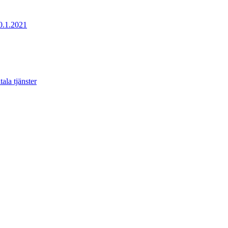
20.1.2021
ala tjänster