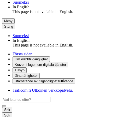
Suomeksi
In English
This page is not available in English.
Meny
Stäng
Suomeksi
In English
This page is not available in English.
Första sidan
Om webbtillgänglighet
Kraven i lagen om digitala tjänster
Tillsyn
Dina rättigheter
Utarbetande av tillgänglighets­utlåtande
Traficom.fi
Ulkoinen verkkopalvelu.
Sök
Sök