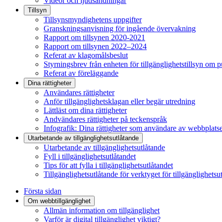
Videor och ljudsändningar
Tillsyn
Tillsynsmyndighetens uppgifter
Granskningsanvisning för ingående övervakning
Rapport om tillsynen 2020-2021
Rapport om tillsynen 2022–2024
Referat av klagomålsbeslut
Styrningsbrev från enheten för tillgänglighetstillsyn om 
Referat av föreläggande
Dina rättigheter
Användares rättigheter
Anför tillgänglighetsklagan eller begär utredning
Lättläst om dina rättigheter
Andvändares rättigheter på teckenspråk
Infografik: Dina rättigheter som användare av webbplats
Utarbetande av tillgänglighets­utlåtande
Utarbetande av tillgänglighetsutlåtande
Fyll i tillgänglighetsutlåtandet
Tips för att fylla i tillgänglighetsutlåtandet
Tillgänglighetsutlåtande för verktyget för tillgänglighetsu
Första sidan
Om webbtillgänglighet
Allmän information om tillgänglighet
Varför är digital tillgänglighet viktigt?