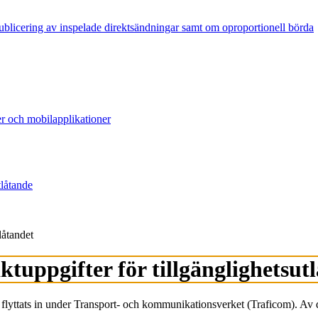
publicering av inspelade direktsändningar samt om oproportionell börda
er och mobilapplikationer
tlåtande
låtandet
tuppgifter för tillgänglighetsut
n flyttats in under Transport- och kommunikationsverket (Traficom). Av 