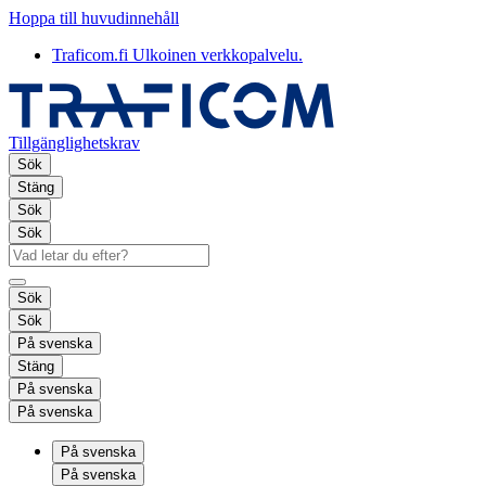
Hoppa till huvudinnehåll
Traficom.fi
Ulkoinen verkkopalvelu.
Tillgänglighetskrav
Sök
Stäng
Sök
Sök
Sök
Sök
På svenska
Stäng
På svenska
På svenska
På svenska
På svenska