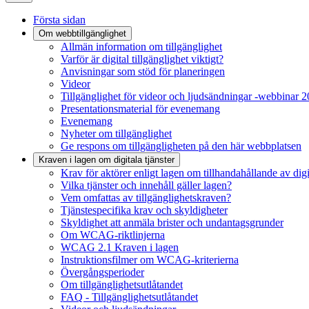
Första sidan
Om webbtillgänglighet
Allmän information om tillgänglighet
Varför är digital tillgänglighet viktigt?
Anvisningar som stöd för planeringen
Videor
Tillgänglighet för videor och ljudsändningar -webbinar 
Presentationsmaterial för evenemang
Evenemang
Nyheter om tillgänglighet
Ge respons om tillgängligheten på den här webbplatsen
Kraven i lagen om digitala tjänster
Krav för aktörer enligt lagen om tillhandahållande av digit
Vilka tjänster och innehåll gäller lagen?
Vem omfattas av tillgänglighetskraven?
Tjänstespecifika krav och skyldigheter
Skyldighet att anmäla brister och undantagsgrunder
Om WCAG-riktlinjerna
WCAG 2.1 Kraven i lagen
Instruktionsfilmer om WCAG-kriterierna
Övergångsperioder
Om tillgänglighetsutlåtandet
FAQ - Tillgänglighetsutlåtandet