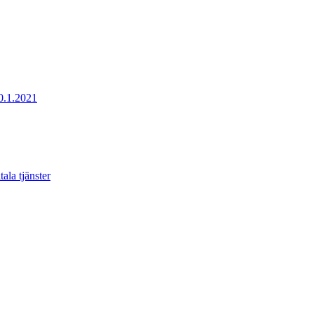
20.1.2021
ala tjänster