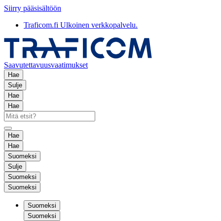
Siirry pääsisältöön
Traficom.fi
Ulkoinen verkkopalvelu.
Saavutettavuusvaatimukset
Hae
Sulje
Hae
Hae
Hae
Hae
Suomeksi
Sulje
Suomeksi
Suomeksi
Suomeksi
Suomeksi