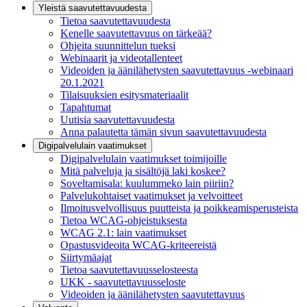
Yleistä saavutettavuudesta
Tietoa saavutettavuudesta
Kenelle saavutettavuus on tärkeää?
Ohjeita suunnittelun tueksi
Webinaarit ja videotallenteet
Videoiden ja äänilähetysten saavutettavuus -webinaari
20.1.2021
Tilaisuuksien esitysmateriaalit
Tapahtumat
Uutisia saavutettavuudesta
Anna palautetta tämän sivun saavutettavuudesta
Digipalvelulain vaatimukset
Digipalvelulain vaatimukset toimijoille
Mitä palveluja ja sisältöjä laki koskee?
Soveltamisala: kuulummeko lain piiriin?
Palvelukohtaiset vaatimukset ja velvoitteet
Ilmoitusvelvollisuus puutteista ja poikkeamisperusteista
Tietoa WCAG-ohjeistuksesta
WCAG 2.1: lain vaatimukset
Opastusvideoita WCAG-kriteereistä
Siirtymäajat
Tietoa saavutettavuusselosteesta
UKK - saavutettavuusseloste
Videoiden ja äänilähetysten saavutettavuus