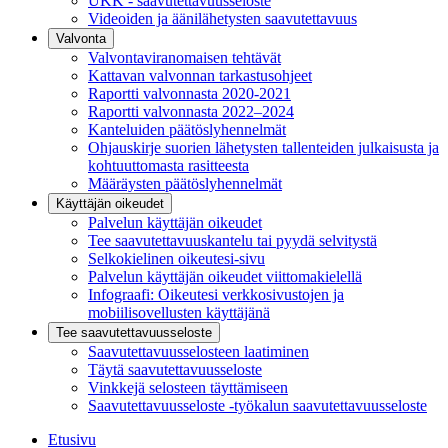
UKK - saavutettavuusseloste
Videoiden ja äänilähetysten saavutettavuus
Valvonta
Valvontaviranomaisen tehtävät
Kattavan valvonnan tarkastusohjeet
Raportti valvonnasta 2020-2021
Raportti valvonnasta 2022–2024
Kanteluiden päätöslyhennelmät
Ohjauskirje suorien lähetysten tallenteiden julkaisusta ja
kohtuuttomasta rasitteesta
Määräysten päätöslyhennelmät
Käyttäjän oikeudet
Palvelun käyttäjän oikeudet
Tee saavutettavuuskantelu tai pyydä selvitystä
Selkokielinen oikeutesi-sivu
Palvelun käyttäjän oikeudet viittomakielellä
Infograafi: Oikeutesi verkkosivustojen ja
mobiilisovellusten käyttäjänä
Tee saavutettavuusseloste
Saavutettavuus­selosteen laatiminen
Täytä saavutettavuusseloste
Vinkkejä selosteen täyttämiseen
Saavutettavuusseloste -työkalun saavutettavuusseloste
Etusivu