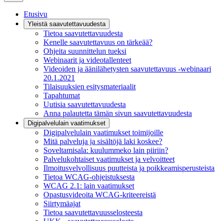
Etusivu
Yleistä saavutettavuudesta
Tietoa saavutettavuudesta
Kenelle saavutettavuus on tärkeää?
Ohjeita suunnittelun tueksi
Webinaarit ja videotallenteet
Videoiden ja äänilähetysten saavutettavuus -webinaari
20.1.2021
Tilaisuuksien esitysmateriaalit
Tapahtumat
Uutisia saavutettavuudesta
Anna palautetta tämän sivun saavutettavuudesta
Digipalvelulain vaatimukset
Digipalvelulain vaatimukset toimijoille
Mitä palveluja ja sisältöjä laki koskee?
Soveltamisala: kuulummeko lain piiriin?
Palvelukohtaiset vaatimukset ja velvoitteet
Ilmoitusvelvollisuus puutteista ja poikkeamisperusteista
Tietoa WCAG-ohjeistuksesta
WCAG 2.1: lain vaatimukset
Opastusvideoita WCAG-kriteereistä
Siirtymäajat
Tietoa saavutettavuusselosteesta