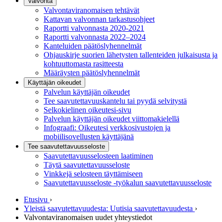
Valvonta
Valvontaviranomaisen tehtävät
Kattavan valvonnan tarkastusohjeet
Raportti valvonnasta 2020-2021
Raportti valvonnasta 2022–2024
Kanteluiden päätöslyhennelmät
Ohjauskirje suorien lähetysten tallenteiden julkaisusta ja
kohtuuttomasta rasitteesta
Määräysten päätöslyhennelmät
Käyttäjän oikeudet
Palvelun käyttäjän oikeudet
Tee saavutettavuuskantelu tai pyydä selvitystä
Selkokielinen oikeutesi-sivu
Palvelun käyttäjän oikeudet viittomakielellä
Infograafi: Oikeutesi verkkosivustojen ja
mobiilisovellusten käyttäjänä
Tee saavutettavuusseloste
Saavutettavuus­selosteen laatiminen
Täytä saavutettavuusseloste
Vinkkejä selosteen täyttämiseen
Saavutettavuusseloste -työkalun saavutettavuusseloste
Etusivu
›
Yleistä saavutettavuudesta: Uutisia saavutettavuudesta
›
Valvontaviranomaisen uudet yhteystiedot