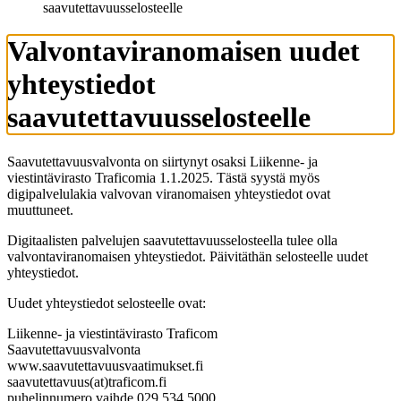
saavutettavuusselosteelle
Valvontaviranomaisen uudet
yhteystiedot
saavutettavuusselosteelle
Saavutettavuusvalvonta on siirtynyt osaksi Liikenne- ja
viestintävirasto Traficomia 1.1.2025. Tästä syystä myös
digipalvelulakia valvovan viranomaisen yhteystiedot ovat
muuttuneet.
Digitaalisten palvelujen saavutettavuusselosteella tulee olla
valvontaviranomaisen yhteystiedot. Päivitäthän selosteelle uudet
yhteystiedot.
Uudet yhteystiedot selosteelle ovat:
Liikenne- ja viestintävirasto Traficom
Saavutettavuusvalvonta
www.saavutettavuusvaatimukset.fi
saavutettavuus(at)traficom.fi
puhelinnumero vaihde 029 534 5000