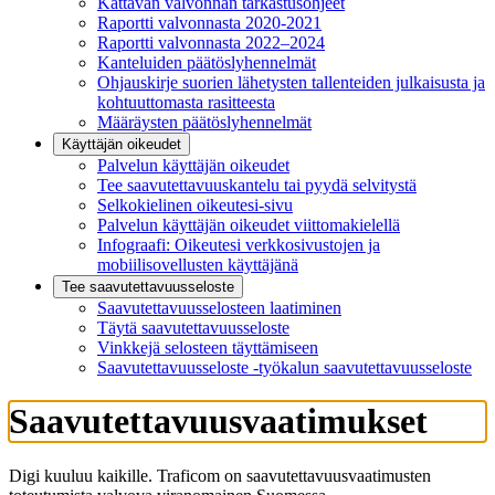
Kattavan valvonnan tarkastusohjeet
Raportti valvonnasta 2020-2021
Raportti valvonnasta 2022–2024
Kanteluiden päätöslyhennelmät
Ohjauskirje suorien lähetysten tallenteiden julkaisusta ja
kohtuuttomasta rasitteesta
Määräysten päätöslyhennelmät
Käyttäjän oikeudet
Palvelun käyttäjän oikeudet
Tee saavutettavuuskantelu tai pyydä selvitystä
Selkokielinen oikeutesi-sivu
Palvelun käyttäjän oikeudet viittomakielellä
Infograafi: Oikeutesi verkkosivustojen ja
mobiilisovellusten käyttäjänä
Tee saavutettavuusseloste
Saavutettavuus­selosteen laatiminen
Täytä saavutettavuusseloste
Vinkkejä selosteen täyttämiseen
Saavutettavuusseloste -työkalun saavutettavuusseloste
Saavutettavuusvaatimukset
Digi kuuluu kaikille. Traficom on saavutettavuusvaatimusten