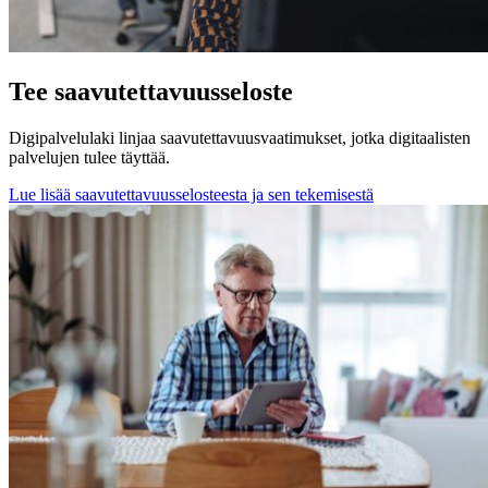
Tee saavutettavuusseloste
Digipalvelulaki linjaa saavutettavuusvaatimukset, jotka digitaalisten
palvelujen tulee täyttää.
Lue lisää saavutettavuusselosteesta ja sen tekemisestä