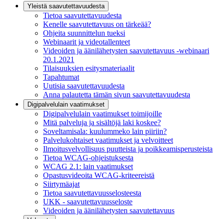
Yleistä saavutettavuudesta
Tietoa saavutettavuudesta
Kenelle saavutettavuus on tärkeää?
Ohjeita suunnittelun tueksi
Webinaarit ja videotallenteet
Videoiden ja äänilähetysten saavutettavuus -webinaari
20.1.2021
Tilaisuuksien esitysmateriaalit
Tapahtumat
Uutisia saavutettavuudesta
Anna palautetta tämän sivun saavutettavuudesta
Digipalvelulain vaatimukset
Digipalvelulain vaatimukset toimijoille
Mitä palveluja ja sisältöjä laki koskee?
Soveltamisala: kuulummeko lain piiriin?
Palvelukohtaiset vaatimukset ja velvoitteet
Ilmoitusvelvollisuus puutteista ja poikkeamisperusteista
Tietoa WCAG-ohjeistuksesta
WCAG 2.1: lain vaatimukset
Opastusvideoita WCAG-kriteereistä
Siirtymäajat
Tietoa saavutettavuusselosteesta
UKK - saavutettavuusseloste
Videoiden ja äänilähetysten saavutettavuus