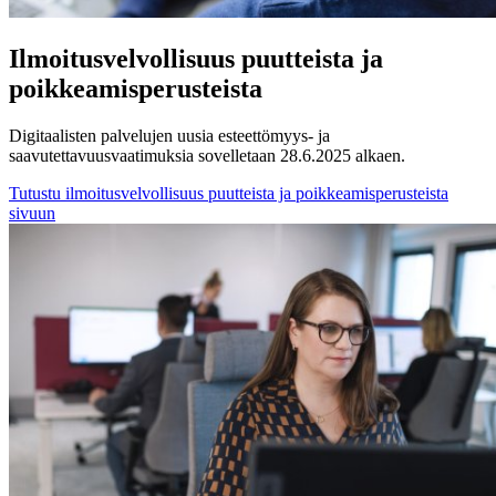
Ilmoitusvelvollisuus puutteista ja
poikkeamisperusteista
Digitaalisten palvelujen uusia esteettömyys- ja
saavutettavuusvaatimuksia sovelletaan 28.6.2025 alkaen.
Tutustu ilmoitusvelvollisuus puutteista ja poikkeamisperusteista
sivuun