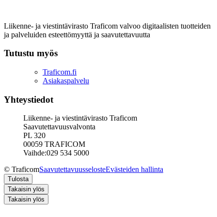
Liikenne- ja viestintävirasto Traficom valvoo digitaalisten tuotteiden
ja palveluiden esteettömyyttä ja saavutettavuutta
Tutustu myös
Traficom.fi
Asiakaspalvelu
Yhteystiedot
Liikenne- ja viestintävirasto Traficom
Saavutettavuusvalvonta
PL 320
00059 TRAFICOM
Vaihde:029 534 5000
© Traficom
Saavutettavuusseloste
Evästeiden hallinta
Tulosta
Takaisin ylös
Takaisin ylös