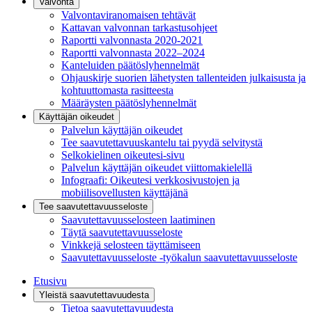
Valvonta
Valvontaviranomaisen tehtävät
Kattavan valvonnan tarkastusohjeet
Raportti valvonnasta 2020-2021
Raportti valvonnasta 2022–2024
Kanteluiden päätöslyhennelmät
Ohjauskirje suorien lähetysten tallenteiden julkaisusta ja
kohtuuttomasta rasitteesta
Määräysten päätöslyhennelmät
Käyttäjän oikeudet
Palvelun käyttäjän oikeudet
Tee saavutettavuuskantelu tai pyydä selvitystä
Selkokielinen oikeutesi-sivu
Palvelun käyttäjän oikeudet viittomakielellä
Infograafi: Oikeutesi verkkosivustojen ja
mobiilisovellusten käyttäjänä
Tee saavutettavuusseloste
Saavutettavuus­selosteen laatiminen
Täytä saavutettavuusseloste
Vinkkejä selosteen täyttämiseen
Saavutettavuusseloste -työkalun saavutettavuusseloste
Etusivu
Yleistä saavutettavuudesta
Tietoa saavutettavuudesta