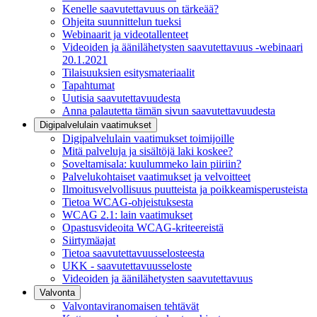
Kenelle saavutettavuus on tärkeää?
Ohjeita suunnittelun tueksi
Webinaarit ja videotallenteet
Videoiden ja äänilähetysten saavutettavuus -webinaari
20.1.2021
Tilaisuuksien esitysmateriaalit
Tapahtumat
Uutisia saavutettavuudesta
Anna palautetta tämän sivun saavutettavuudesta
Digipalvelulain vaatimukset
Digipalvelulain vaatimukset toimijoille
Mitä palveluja ja sisältöjä laki koskee?
Soveltamisala: kuulummeko lain piiriin?
Palvelukohtaiset vaatimukset ja velvoitteet
Ilmoitusvelvollisuus puutteista ja poikkeamisperusteista
Tietoa WCAG-ohjeistuksesta
WCAG 2.1: lain vaatimukset
Opastusvideoita WCAG-kriteereistä
Siirtymäajat
Tietoa saavutettavuusselosteesta
UKK - saavutettavuusseloste
Videoiden ja äänilähetysten saavutettavuus
Valvonta
Valvontaviranomaisen tehtävät