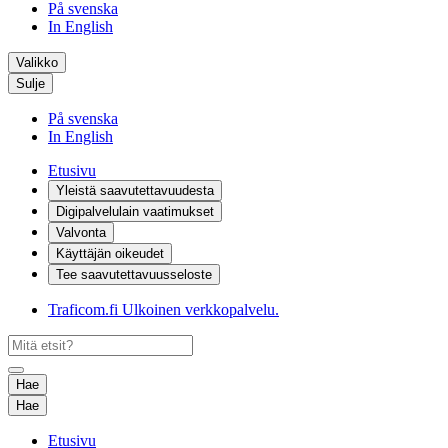
På svenska
In English
Valikko
Sulje
På svenska
In English
Etusivu
Yleistä saavutettavuudesta
Digipalvelulain vaatimukset
Valvonta
Käyttäjän oikeudet
Tee saavutettavuusseloste
Traficom.fi
Ulkoinen verkkopalvelu.
Hae
Hae
Etusivu