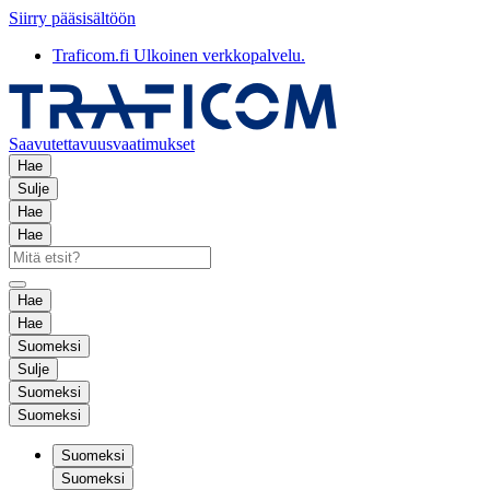
Siirry pääsisältöön
Traficom.fi
Ulkoinen verkkopalvelu.
Saavutettavuusvaatimukset
Hae
Sulje
Hae
Hae
Hae
Hae
Suomeksi
Sulje
Suomeksi
Suomeksi
Suomeksi
Suomeksi