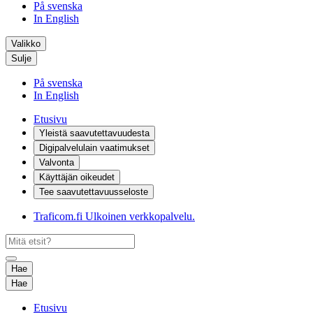
På svenska
In English
Valikko
Sulje
På svenska
In English
Etusivu
Yleistä saavutettavuudesta
Digipalvelulain vaatimukset
Valvonta
Käyttäjän oikeudet
Tee saavutettavuusseloste
Traficom.fi
Ulkoinen verkkopalvelu.
Hae
Hae
Etusivu