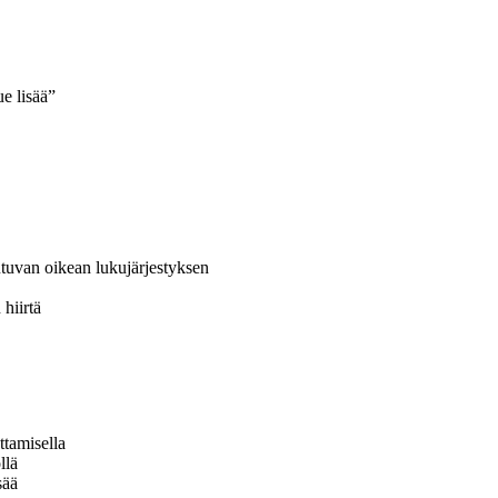
ue lisää”
tuvan oikean lukujärjestyksen
 hiirtä
ttamisella
llä
sää