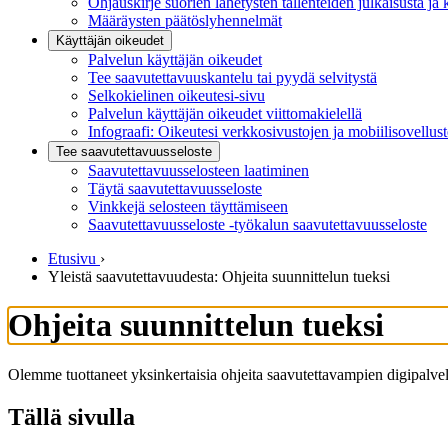
Ohjauskirje suorien lähetysten tallenteiden julkaisusta ja 
Määräysten päätöslyhennelmät
Käyttäjän oikeudet
Palvelun käyttäjän oikeudet
Tee saavutettavuuskantelu tai pyydä selvitystä
Selkokielinen oikeutesi-sivu
Palvelun käyttäjän oikeudet viittomakielellä
Infograafi: Oikeutesi verkkosivustojen ja mobiilisovellus
Tee saavutettavuusseloste
Saavutettavuus­selosteen laatiminen
Täytä saavutettavuusseloste
Vinkkejä selosteen täyttämiseen
Saavutettavuusseloste -työkalun saavutettavuusseloste
Etusivu
›
Yleistä saavutettavuudesta: Ohjeita suunnittelun tueksi
Ohjeita suunnittelun tueksi
Olemme tuottaneet yksinkertaisia ohjeita saavutettavampien digipalvel
Tällä sivulla