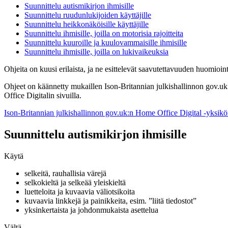
Suunnittelu autismikirjon ihmisille
Suunnittelu ruudunlukijoiden käyttäjille
Suunnittelu heikkonäköisille käyttäjille
Suunnittelu ihmisille, joilla on motorisia rajoitteita
Suunnittelu kuuroille ja kuulovammaisille ihmisille
Suunnittelu ihmisille, joilla on lukivaikeuksia
Ohjeita on kuusi erilaista, ja ne esittelevät saavutettavuuden huomioint
Ohjeet on käännetty mukaillen Ison-Britannian julkishallinnon gov.uk:n 
Office Digitalin sivuilla.
Ison-Britannian julkishallinnon gov.uk:n Home Office Digital -yksikö
Suunnittelu autismikirjon ihmisille
Käytä
selkeitä, rauhallisia värejä
selkokieltä ja selkeää yleiskieltä
luetteloita ja kuvaavia väliotsikoita
kuvaavia linkkejä ja painikkeita, esim. ”liitä tiedostot”
yksinkertaista ja johdonmukaista asettelua
Vältä