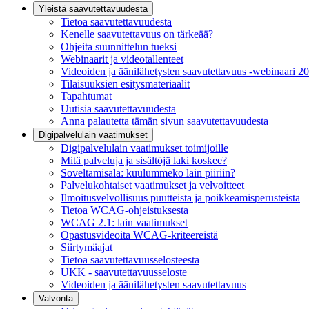
Yleistä saavutettavuudesta
Tietoa saavutettavuudesta
Kenelle saavutettavuus on tärkeää?
Ohjeita suunnittelun tueksi
Webinaarit ja videotallenteet
Videoiden ja äänilähetysten saavutettavuus -webinaari 2
Tilaisuuksien esitysmateriaalit
Tapahtumat
Uutisia saavutettavuudesta
Anna palautetta tämän sivun saavutettavuudesta
Digipalvelulain vaatimukset
Digipalvelulain vaatimukset toimijoille
Mitä palveluja ja sisältöjä laki koskee?
Soveltamisala: kuulummeko lain piiriin?
Palvelukohtaiset vaatimukset ja velvoitteet
Ilmoitusvelvollisuus puutteista ja poikkeamisperusteista
Tietoa WCAG-ohjeistuksesta
WCAG 2.1: lain vaatimukset
Opastusvideoita WCAG-kriteereistä
Siirtymäajat
Tietoa saavutettavuusselosteesta
UKK - saavutettavuusseloste
Videoiden ja äänilähetysten saavutettavuus
Valvonta