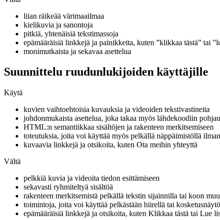
liian räikeää värimaailmaa
kielikuvia ja sanontoja
pitkiä, yhtenäisiä tekstimassoja
epämääräisiä linkkejä ja painikkeita, kuten ”klikkaa tästä” tai ”l
monimutkaista ja sekavaa asettelua
Suunnittelu ruudunlukijoiden käyttäjille
Käytä
kuvien vaihtoehtoisia kuvauksia ja videoiden tekstivastineita
johdonmukaista asettelua, joka takaa myös lähdekoodiin pohjau
HTML:n semantiikkaa sisältöjen ja rakenteen merkitsemiseen
toteutuksia, joita voi käyttää myös pelkällä näppäimistöllä ilman
kuvaavia linkkejä ja otsikoita, kuten Ota meihin yhteyttä
Vältä
pelkkiä kuvia ja videoita tiedon esittämiseen
sekavasti ryhmiteltyä sisältöä
rakenteen merkitsemistä pelkällä tekstin sijainnilla tai koon muu
toimintoja, joita voi käyttää pelkästään hiirellä tai kosketusnäytö
epämääräisiä linkkejä ja otsikoita, kuten Klikkaa tästä tai Lue li