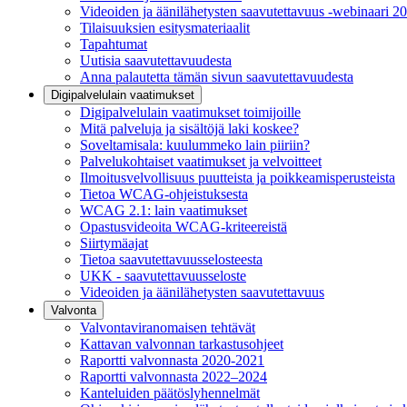
Videoiden ja äänilähetysten saavutettavuus -webinaari 2
Tilaisuuksien esitysmateriaalit
Tapahtumat
Uutisia saavutettavuudesta
Anna palautetta tämän sivun saavutettavuudesta
Digipalvelulain vaatimukset
Digipalvelulain vaatimukset toimijoille
Mitä palveluja ja sisältöjä laki koskee?
Soveltamisala: kuulummeko lain piiriin?
Palvelukohtaiset vaatimukset ja velvoitteet
Ilmoitusvelvollisuus puutteista ja poikkeamisperusteista
Tietoa WCAG-ohjeistuksesta
WCAG 2.1: lain vaatimukset
Opastusvideoita WCAG-kriteereistä
Siirtymäajat
Tietoa saavutettavuusselosteesta
UKK - saavutettavuusseloste
Videoiden ja äänilähetysten saavutettavuus
Valvonta
Valvontaviranomaisen tehtävät
Kattavan valvonnan tarkastusohjeet
Raportti valvonnasta 2020-2021
Raportti valvonnasta 2022–2024
Kanteluiden päätöslyhennelmät