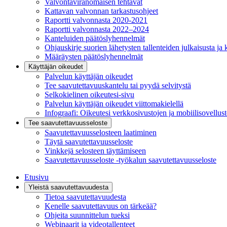
Valvontaviranomaisen tehtävät
Kattavan valvonnan tarkastusohjeet
Raportti valvonnasta 2020-2021
Raportti valvonnasta 2022–2024
Kanteluiden päätöslyhennelmät
Ohjauskirje suorien lähetysten tallenteiden julkaisusta ja 
Määräysten päätöslyhennelmät
Käyttäjän oikeudet
Palvelun käyttäjän oikeudet
Tee saavutettavuuskantelu tai pyydä selvitystä
Selkokielinen oikeutesi-sivu
Palvelun käyttäjän oikeudet viittomakielellä
Infograafi: Oikeutesi verkkosivustojen ja mobiilisovellus
Tee saavutettavuusseloste
Saavutettavuus­selosteen laatiminen
Täytä saavutettavuusseloste
Vinkkejä selosteen täyttämiseen
Saavutettavuusseloste -työkalun saavutettavuusseloste
Etusivu
Yleistä saavutettavuudesta
Tietoa saavutettavuudesta
Kenelle saavutettavuus on tärkeää?
Ohjeita suunnittelun tueksi
Webinaarit ja videotallenteet