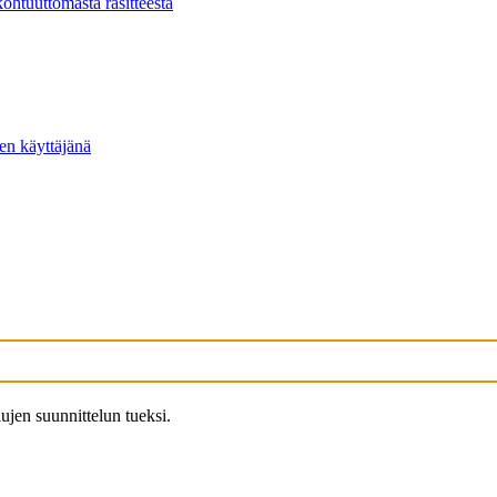
kohtuuttomasta rasitteesta
ten käyttäjänä
ujen suunnittelun tueksi.