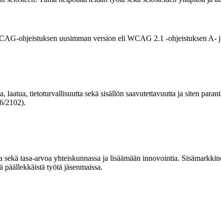
n WCAG-ohjeistuksen uusimman version eli WCAG 2.1 -ohjeistuksen A- ja
 laatua, tietoturvallisuutta sekä sisällön saavutettavuutta ja siten para
16/2102).
ta sekä tasa-arvoa yhteiskunnassa ja lisäämään innovointia. Sisämarkkin
ää päällekkäistä työtä jäsenmaissa.