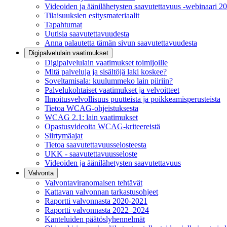
Videoiden ja äänilähetysten saavutettavuus -webinaari 2
Tilaisuuksien esitysmateriaalit
Tapahtumat
Uutisia saavutettavuudesta
Anna palautetta tämän sivun saavutettavuudesta
Digipalvelulain vaatimukset
Digipalvelulain vaatimukset toimijoille
Mitä palveluja ja sisältöjä laki koskee?
Soveltamisala: kuulummeko lain piiriin?
Palvelukohtaiset vaatimukset ja velvoitteet
Ilmoitusvelvollisuus puutteista ja poikkeamisperusteista
Tietoa WCAG-ohjeistuksesta
WCAG 2.1: lain vaatimukset
Opastusvideoita WCAG-kriteereistä
Siirtymäajat
Tietoa saavutettavuusselosteesta
UKK - saavutettavuusseloste
Videoiden ja äänilähetysten saavutettavuus
Valvonta
Valvontaviranomaisen tehtävät
Kattavan valvonnan tarkastusohjeet
Raportti valvonnasta 2020-2021
Raportti valvonnasta 2022–2024
Kanteluiden päätöslyhennelmät