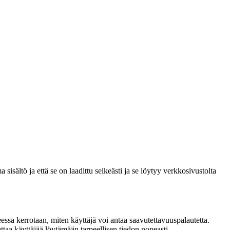
 sisältö ja että se on laadittu selkeästi ja se löytyy verkkosivustolta
ssa kerrotaan, miten käyttäjä voi antaa saavutettavuuspalautetta.
ttaa käyttäjää löytämään tarpeellisen tiedon nopeasti.