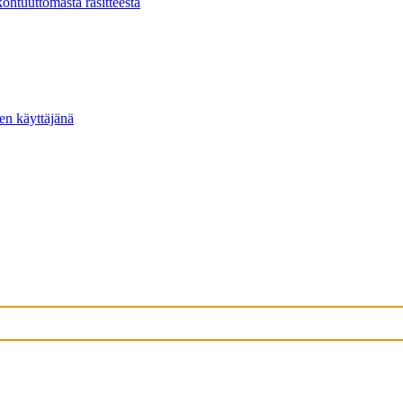
kohtuuttomasta rasitteesta
ten käyttäjänä