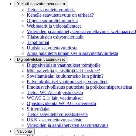
Yleistä saavutettavuudesta
Tietoa saavutettavuudesta
Kenelle saavutettavuus on tärkeää?
Ohjeita suunnittelun tueksi
Webinaarit ja videotallenteet
Videoiden ja äänilähetysten saavutettavuus -webinaari 2
Tilaisuuksien esitysmateriaalit
Tapahtumat
Uutisia saavutettavuudesta
Anna palautetta tämän sivun saavutettavuudesta
Digipalvelulain vaatimukset
Digipalvelulain vaatimukset toimijoille
Mitä palveluja ja sisältöjä laki koskee?
Soveltamisala: kuulummeko lain piiriin?
Palvelukohtaiset vaatimukset ja velvoitteet
Ilmoitusvelvollisuus puutteista ja poikkeamisperusteista
Tietoa WCAG-ohjeistuksesta
WCAG 2.1: lain vaatimukset
Opastusvideoita WCAG-kriteereistä
Siirtymäajat
Tietoa saavutettavuusselosteesta
UKK - saavutettavuusseloste
Videoiden ja äänilähetysten saavutettavuus
Valvonta