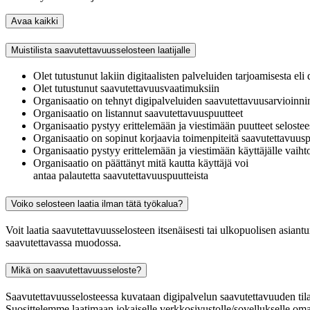
Avaa kaikki
Muistilista saavutettavuusselosteen laatijalle
Olet tutustunut lakiin digitaalisten palveluiden tarjoamisesta eli
Olet tutustunut saavutettavuusvaatimuksiin
Organisaatio on tehnyt digipalveluiden saavutettavuusarvioinnin,
Organisaatio on listannut saavutettavuuspuutteet
Organisaatio pystyy erittelemään ja viestimään puutteet selostee
Organisaatio on sopinut korjaavia toimenpiteitä saavutettavuus
Organisaatio pystyy erittelemään ja viestimään käyttäjälle vaiht
Organisaatio on päättänyt mitä kautta käyttäjä voi
antaa palautetta saavutettavuuspuutteista
Voiko selosteen laatia ilman tätä työkalua?
Voit laatia saavutettavuusselosteen itsenäisesti tai ulkopuolisen asiantu
saavutettavassa muodossa.
Mikä on saavutettavuusseloste?
Saavutettavuusselosteessa kuvataan digipalvelun saavutettavuuden tila
Suosittelemme laatimaan jokaiselle verkkosivustolle/sovellukselle oman