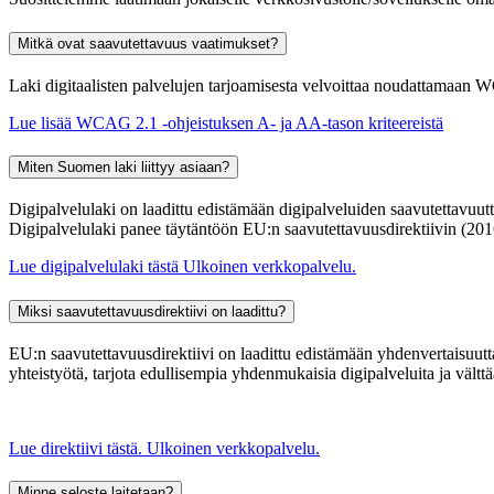
Mitkä ovat saavutettavuus vaatimukset?
Laki digitaalisten palvelujen tarjoamisesta velvoittaa noudattamaa
Lue lisää WCAG 2.1 -ohjeistuksen A- ja AA-tason kriteereistä
Miten Suomen laki liittyy asiaan?
Digipalvelulaki on laadittu edistämään digipalveluiden saavutettavuutta,
Digipalvelulaki panee täytäntöön EU:n saavutettavuusdirektiivin (20
Lue digipalvelulaki tästä
Ulkoinen verkkopalvelu.
Miksi saavutettavuusdirektiivi on laadittu?
EU:n saavutettavuusdirektiivi on laadittu edistämään yhdenvertaisuut
yhteistyötä, tarjota edullisempia yhdenmukaisia digipalveluita ja vältt
Lue direktiivi tästä.
Ulkoinen verkkopalvelu.
Minne seloste laitetaan?