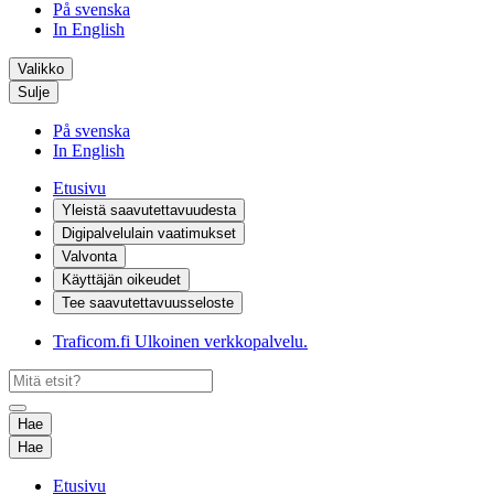
På svenska
In English
Valikko
Sulje
På svenska
In English
Etusivu
Yleistä saavutettavuudesta
Digipalvelulain vaatimukset
Valvonta
Käyttäjän oikeudet
Tee saavutettavuusseloste
Traficom.fi
Ulkoinen verkkopalvelu.
Hae
Hae
Etusivu