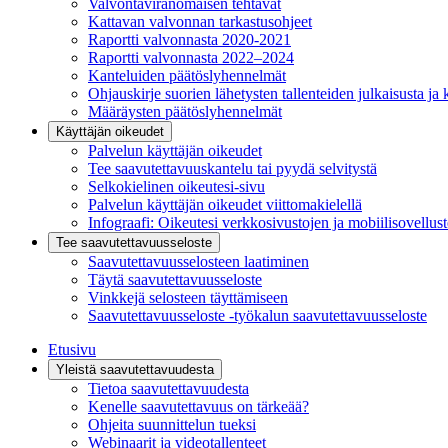
Valvontaviranomaisen tehtävät
Kattavan valvonnan tarkastusohjeet
Raportti valvonnasta 2020-2021
Raportti valvonnasta 2022–2024
Kanteluiden päätöslyhennelmät
Ohjauskirje suorien lähetysten tallenteiden julkaisusta ja 
Määräysten päätöslyhennelmät
Käyttäjän oikeudet
Palvelun käyttäjän oikeudet
Tee saavutettavuuskantelu tai pyydä selvitystä
Selkokielinen oikeutesi-sivu
Palvelun käyttäjän oikeudet viittomakielellä
Infograafi: Oikeutesi verkkosivustojen ja mobiilisovellus
Tee saavutettavuusseloste
Saavutettavuus­selosteen laatiminen
Täytä saavutettavuusseloste
Vinkkejä selosteen täyttämiseen
Saavutettavuusseloste -työkalun saavutettavuusseloste
Etusivu
Yleistä saavutettavuudesta
Tietoa saavutettavuudesta
Kenelle saavutettavuus on tärkeää?
Ohjeita suunnittelun tueksi
Webinaarit ja videotallenteet