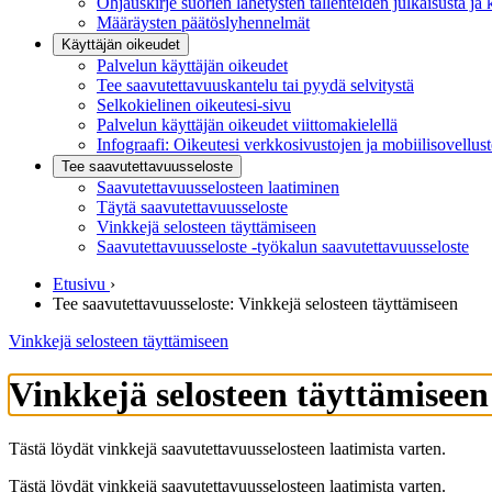
Ohjauskirje suorien lähetysten tallenteiden julkaisusta ja 
Määräysten päätöslyhennelmät
Käyttäjän oikeudet
Palvelun käyttäjän oikeudet
Tee saavutettavuuskantelu tai pyydä selvitystä
Selkokielinen oikeutesi-sivu
Palvelun käyttäjän oikeudet viittomakielellä
Infograafi: Oikeutesi verkkosivustojen ja mobiilisovellus
Tee saavutettavuusseloste
Saavutettavuus­selosteen laatiminen
Täytä saavutettavuusseloste
Vinkkejä selosteen täyttämiseen
Saavutettavuusseloste -työkalun saavutettavuusseloste
Etusivu
›
Tee saavutettavuusseloste: Vinkkejä selosteen täyttämiseen
Vinkkejä selosteen täyttämiseen
Vinkkejä selosteen täyttämiseen
Tästä löydät vinkkejä saavutettavuusselosteen laatimista varten.
Tästä löydät vinkkejä saavutettavuusselosteen laatimista varten.