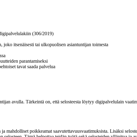
 digipalvelulakiin (306/2019)
 joko itsenäisesti tai ulkopuolisen asiantuntijan toimesta
ssa
puutteiden parantamiseksi
oehtoiset tavat saada palvelua
ntijan avulla. Tärkeintä on, että selosteesta löytyy digipalvelulain vaatima
 ja mahdolliset poikkeamat saavutettavuusvaatimuksista. Lisäksi selostee
 selosteen. Tämä helpottaa teidän työtä sekä selosteiden ylläpitoa ja au