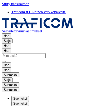
Siirry pääsisältöön
Traficom.fi
Ulkoinen verkkopalvelu.
Saavutettavuusvaatimukset
Hae
Sulje
Hae
Hae
Hae
Hae
Suomeksi
Sulje
Suomeksi
Suomeksi
Suomeksi
Suomeksi