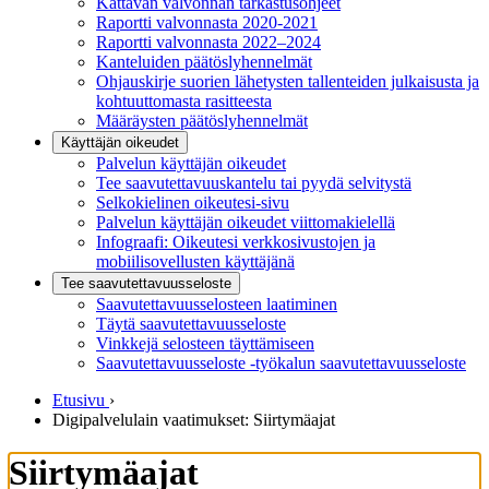
Kattavan valvonnan tarkastusohjeet
Raportti valvonnasta 2020-2021
Raportti valvonnasta 2022–2024
Kanteluiden päätöslyhennelmät
Ohjauskirje suorien lähetysten tallenteiden julkaisusta ja
kohtuuttomasta rasitteesta
Määräysten päätöslyhennelmät
Käyttäjän oikeudet
Palvelun käyttäjän oikeudet
Tee saavutettavuuskantelu tai pyydä selvitystä
Selkokielinen oikeutesi-sivu
Palvelun käyttäjän oikeudet viittomakielellä
Infograafi: Oikeutesi verkkosivustojen ja
mobiilisovellusten käyttäjänä
Tee saavutettavuusseloste
Saavutettavuus­selosteen laatiminen
Täytä saavutettavuusseloste
Vinkkejä selosteen täyttämiseen
Saavutettavuusseloste -työkalun saavutettavuusseloste
Etusivu
›
Digipalvelulain vaatimukset: Siirtymäajat
Siirtymäajat