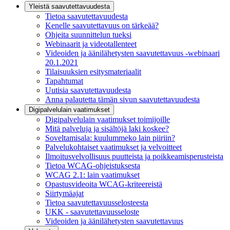
Yleistä saavutettavuudesta
Tietoa saavutettavuudesta
Kenelle saavutettavuus on tärkeää?
Ohjeita suunnittelun tueksi
Webinaarit ja videotallenteet
Videoiden ja äänilähetysten saavutettavuus -webinaari
20.1.2021
Tilaisuuksien esitysmateriaalit
Tapahtumat
Uutisia saavutettavuudesta
Anna palautetta tämän sivun saavutettavuudesta
Digipalvelulain vaatimukset
Digipalvelulain vaatimukset toimijoille
Mitä palveluja ja sisältöjä laki koskee?
Soveltamisala: kuulummeko lain piiriin?
Palvelukohtaiset vaatimukset ja velvoitteet
Ilmoitusvelvollisuus puutteista ja poikkeamisperusteista
Tietoa WCAG-ohjeistuksesta
WCAG 2.1: lain vaatimukset
Opastusvideoita WCAG-kriteereistä
Siirtymäajat
Tietoa saavutettavuusselosteesta
UKK - saavutettavuusseloste
Videoiden ja äänilähetysten saavutettavuus