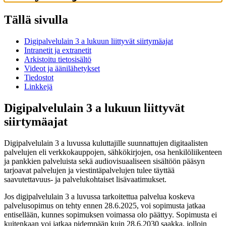
Tällä sivulla
Digipalvelulain 3 a lukuun liittyvät siirtymäajat
Intranetit ja extranetit
Arkistoitu tietosisältö
Videot ja äänilähetykset
Tiedostot
Linkkejä
Digipalvelulain 3 a lukuun liittyvät
siirtymäajat
Digipalvelulain 3 a luvussa kuluttajille suunnattujen digitaalisten
palvelujen eli verkkokauppojen, sähkökirjojen, osa henkilöliikenteen
ja pankkien palveluista sekä audiovisuaaliseen sisältöön pääsyn
tarjoavat palvelujen ja viestintäpalvelujen tulee täyttää
saavutettavuus- ja palvelukohtaiset lisävaatimukset.
Jos digipalvelulain 3 a luvussa tarkoitettua palvelua koskeva
palvelusopimus on tehty ennen 28.6.2025, voi sopimusta jatkaa
entisellään, kunnes sopimuksen voimassa olo päättyy. Sopimusta ei
kuitenkaan voi jatkaa pidempään kuin 28.6.2030 saakka, jolloin