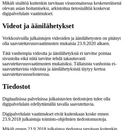
Mikäli sisältöä kuitenkin tarvitaan viranomaisessa keskeneräisenä
olevan asian hoitamiseksi, arkistoitua tietosisältöä koskevat
digipalvelulain vaatimukset.
Videot ja äänilähetykset
Verkkosivuilla julkaistujen videoiden ja äänilähetysten on pitänyt
olla saavutettavuusvaatimusten mukaisia 23.9.2020 alkaen.
Tätä vanhempia videoita ja äänilähetyksiä ei tarvitse poistaa
sivustolta eikä niitä tarvitse tehdä takautuvasti
saavutettavuusvaatimusten mukaisiksi. Tällaisista vanhoista ei-
saavutettavista videoista ja äänilähetyksistä täytyy kertoa
saavutettavuusselosteessa.
Tiedostot
Digitaalisissa palveluissa julkaistavien tiedostojen tulee olla
digipalvelulain edellyttämällä tavalla saavutettavia.
Digipalvelulain vaatimukset eivät kuitenkaan koske ennen
23.9.2018 julkaistuja toimisto-ohjelmien tiedostomuotoja.
Mikäli ennen 23.9.2018 julkaistua tiedostoa tarvitaan kuitenkin