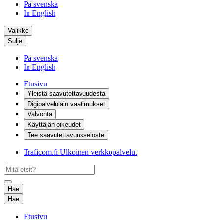
På svenska
In English
Valikko
Sulje
På svenska
In English
Etusivu
Yleistä saavutettavuudesta
Digipalvelulain vaatimukset
Valvonta
Käyttäjän oikeudet
Tee saavutettavuusseloste
Traficom.fi
Ulkoinen verkkopalvelu.
Hae
Hae
Etusivu