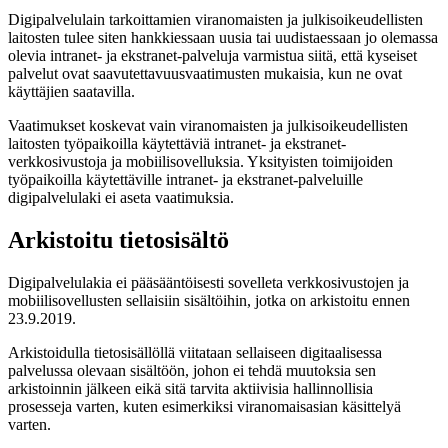
Digipalvelulain tarkoittamien viranomaisten ja julkisoikeudellisten
laitosten tulee siten hankkiessaan uusia tai uudistaessaan jo olemassa
olevia intranet- ja ekstranet-palveluja varmistua siitä, että kyseiset
palvelut ovat saavutettavuusvaatimusten mukaisia, kun ne ovat
käyttäjien saatavilla.
Vaatimukset koskevat vain viranomaisten ja julkisoikeudellisten
laitosten työpaikoilla käytettäviä intranet- ja ekstranet-
verkkosivustoja ja mobiilisovelluksia. Yksityisten toimijoiden
työpaikoilla käytettäville intranet- ja ekstranet-palveluille
digipalvelulaki ei aseta vaatimuksia.
Arkistoitu tietosisältö
Digipalvelulakia ei pääsääntöisesti sovelleta verkkosivustojen ja
mobiilisovellusten sellaisiin sisältöihin, jotka on arkistoitu ennen
23.9.2019.
Arkistoidulla tietosisällöllä viitataan sellaiseen digitaalisessa
palvelussa olevaan sisältöön, johon ei tehdä muutoksia sen
arkistoinnin jälkeen eikä sitä tarvita aktiivisia hallinnollisia
prosesseja varten, kuten esimerkiksi viranomaisasian käsittelyä
varten.