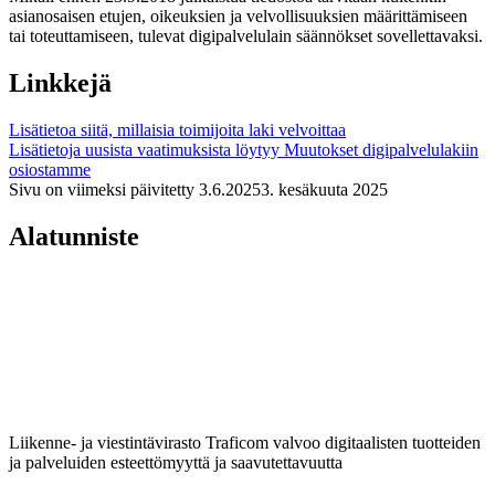
asianosaisen etujen, oikeuksien ja velvollisuuksien määrittämiseen
tai toteuttamiseen, tulevat digipalvelulain säännökset sovellettavaksi.
Linkkejä
Lisätietoa siitä, millaisia toimijoita laki velvoittaa
Lisätietoja uusista vaatimuksista löytyy Muutokset digipalvelulakiin
osiostamme
Sivu on viimeksi päivitetty
3.6.2025
3. kesäkuuta 2025
Alatunniste
Liikenne- ja viestintävirasto Traficom valvoo digitaalisten tuotteiden
ja palveluiden esteettömyyttä ja saavutettavuutta