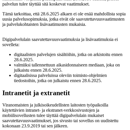
palvelun tulee täyttää sitä koskevat vaatimukset.
Tämä tarkoittaa, että 28.6.2025 alkaen ei ole enää mahdollista sopia
uusia palvelusopimuksia, jotka eivät ole saavutettavuusvaatimusten
ja palvelukohtaisten lisävaatimusten mukaisia.
Digipalvelulain saavutettavuusvaatimuksia ja lisävaatimuksia ei
sovelleta:
digitaalisten palvelujen sisältöihin, jotka on arkistoitu ennen
28.6.2025.
valmiiksi tallennettuun aikasidonnaiseen mediaan, joka on
julkaistu ennen 28.6.2025.
digitaalisissa palveluissa oleviin toimisto-ohjelmien
tiedostoihin, jotka on julkaistu ennen 28.6.2025.
Intranetit ja extranetit
Viranomaisten ja julkisoikeudellisten laitosten työpaikoilla
käytettävien intranet- ja ekstranet-verkkosivustojen ja
mobiilisovellusten tulee täyttää digipalvelulain mukaiset
saavutettavuusvaatimukset, jos sivusto tai sovellus on uudistettu
kokonaan 23.9.2019 tai sen jälkeen.