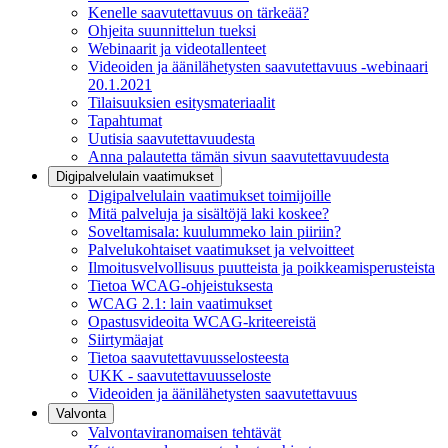
Kenelle saavutettavuus on tärkeää?
Ohjeita suunnittelun tueksi
Webinaarit ja videotallenteet
Videoiden ja äänilähetysten saavutettavuus -webinaari
20.1.2021
Tilaisuuksien esitysmateriaalit
Tapahtumat
Uutisia saavutettavuudesta
Anna palautetta tämän sivun saavutettavuudesta
Digipalvelulain vaatimukset
Digipalvelulain vaatimukset toimijoille
Mitä palveluja ja sisältöjä laki koskee?
Soveltamisala: kuulummeko lain piiriin?
Palvelukohtaiset vaatimukset ja velvoitteet
Ilmoitusvelvollisuus puutteista ja poikkeamisperusteista
Tietoa WCAG-ohjeistuksesta
WCAG 2.1: lain vaatimukset
Opastusvideoita WCAG-kriteereistä
Siirtymäajat
Tietoa saavutettavuusselosteesta
UKK - saavutettavuusseloste
Videoiden ja äänilähetysten saavutettavuus
Valvonta
Valvontaviranomaisen tehtävät