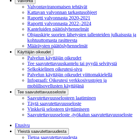
Valvonta
Valvontaviranomaisen tehtävät
Kattavan valvonnan tarkastusohjeet
Raportti valvonnasta 2020-2021
Raportti valvonnasta 2022–2024
Kanteluiden päätöslyhennelmät
Ohjauskirje suorien lähetysten tallenteiden julkaisusta ja
kohtuuttomasta rasitteesta
Määräysten päätöslyhennelmät
Käyttäjän oikeudet
Palvelun käyttäjän oikeudet
Tee saavutettavuuskantelu tai pyydä selvitystä
Selkokielinen oikeutesi-sivu
Palvelun käyttäjän oikeudet viittomakielellä
Infograafi: Oikeutesi verkkosivustojen ja
mobiilisovellusten käyttäjänä
Tee saavutettavuusseloste
Saavutettavuus­selosteen laatiminen
Täytä saavutettavuusseloste
Vinkkejä selosteen täyttämiseen
Saavutettavuusseloste -työkalun saavutettavuusseloste
Etusivu
Yleistä saavutettavuudesta
Tietoa saavutettavuudesta