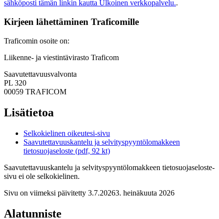
sähköposti tämän linkin kautta
Ulkoinen verkkopalvelu.
.
Kirjeen lähettäminen Traficomille
Traficomin osoite on:
Liikenne- ja viestintävirasto Traficom
Saavutettavuusvalvonta
PL 320
00059 TRAFICOM
Lisätietoa
Selkokielinen oikeutesi-sivu
Saavutettavuuskantelu ja selvityspyyntölomakkeen
tietosuojaseloste (pdf, 92 kt)
Saavutettavuuskantelu ja selvityspyyntölomakkeen tietosuojaseloste-
sivu ei ole selkokielinen.
Sivu on viimeksi päivitetty
3.7.2026
3. heinäkuuta 2026
Alatunniste