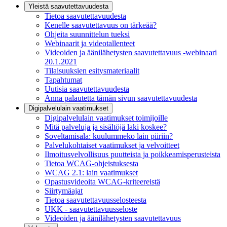
Yleistä saavutettavuudesta
Tietoa saavutettavuudesta
Kenelle saavutettavuus on tärkeää?
Ohjeita suunnittelun tueksi
Webinaarit ja videotallenteet
Videoiden ja äänilähetysten saavutettavuus -webinaari
20.1.2021
Tilaisuuksien esitysmateriaalit
Tapahtumat
Uutisia saavutettavuudesta
Anna palautetta tämän sivun saavutettavuudesta
Digipalvelulain vaatimukset
Digipalvelulain vaatimukset toimijoille
Mitä palveluja ja sisältöjä laki koskee?
Soveltamisala: kuulummeko lain piiriin?
Palvelukohtaiset vaatimukset ja velvoitteet
Ilmoitusvelvollisuus puutteista ja poikkeamisperusteista
Tietoa WCAG-ohjeistuksesta
WCAG 2.1: lain vaatimukset
Opastusvideoita WCAG-kriteereistä
Siirtymäajat
Tietoa saavutettavuusselosteesta
UKK - saavutettavuusseloste
Videoiden ja äänilähetysten saavutettavuus