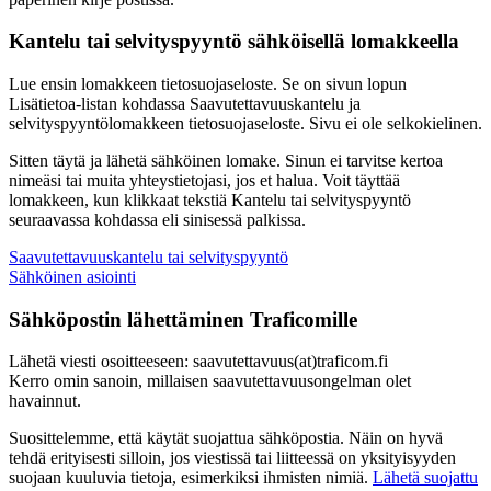
Kantelu tai selvityspyyntö sähköisellä lomakkeella
Lue ensin lomakkeen tietosuojaseloste. Se on sivun lopun
Lisätietoa-listan kohdassa Saavutettavuuskantelu ja
selvityspyyntölomakkeen tietosuojaseloste. Sivu ei ole selkokielinen.
Sitten täytä ja lähetä sähköinen lomake. Sinun ei tarvitse kertoa
nimeäsi tai muita yhteystietojasi, jos et halua. Voit täyttää
lomakkeen, kun klikkaat tekstiä Kantelu tai selvityspyyntö
seuraavassa kohdassa eli sinisessä palkissa.
Saavutettavuuskantelu tai selvityspyyntö
Sähköinen asiointi
Sähköpostin lähettäminen Traficomille
Lähetä viesti osoitteeseen: saavutettavuus(at)traficom.fi
Kerro omin sanoin, millaisen saavutettavuusongelman olet
havainnut.
Suosittelemme, että käytät suojattua sähköpostia. Näin on hyvä
tehdä erityisesti silloin, jos viestissä tai liitteessä on yksityisyyden
suojaan kuuluvia tietoja, esimerkiksi ihmisten nimiä.
Lähetä suojattu