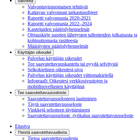
Valvonta
Valvontaviranomaisen tehtävät
Kattavan valvonnan tarkastusohjeet
Raportti valvonnasta 2020-2021
Raportti valvonnasta 2022–2024
Kanteluiden päätöslyhennelmät
Ohjauskirje suorien lähetysten tallenteiden julkaisusta ja
kohtuuttomasta rasitteesta
Määräysten päätöslyhennelmät
Käyttäjän oikeudet
Palvelun käyttäjän oikeudet
Tee saavutettavuuskantelu tai pyydä selvitystä
Selkokielinen oikeutesi-sivu
Palvelun käyttäjän oikeudet viittomakielellä
Infograafi: Oikeutesi verkkosivustojen ja
mobiilisovellusten käyttäjänä
Tee saavutettavuusseloste
Saavutettavuus­selosteen laatiminen
Täytä saavutettavuusseloste
Vinkkejä selosteen täyttämiseen
Saavutettavuusseloste -työkalun saavutettavuusseloste
Etusivu
Yleistä saavutettavuudesta
Tietoa saavutettavuudesta