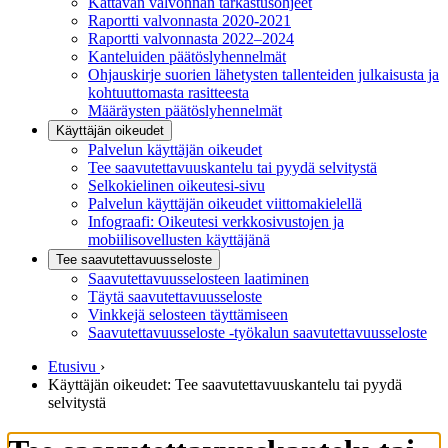
Kattavan valvonnan tarkastusohjeet
Raportti valvonnasta 2020-2021
Raportti valvonnasta 2022–2024
Kanteluiden päätöslyhennelmät
Ohjauskirje suorien lähetysten tallenteiden julkaisusta ja
kohtuuttomasta rasitteesta
Määräysten päätöslyhennelmät
Käyttäjän oikeudet
Palvelun käyttäjän oikeudet
Tee saavutettavuuskantelu tai pyydä selvitystä
Selkokielinen oikeutesi-sivu
Palvelun käyttäjän oikeudet viittomakielellä
Infograafi: Oikeutesi verkkosivustojen ja
mobiilisovellusten käyttäjänä
Tee saavutettavuusseloste
Saavutettavuus­selosteen laatiminen
Täytä saavutettavuusseloste
Vinkkejä selosteen täyttämiseen
Saavutettavuusseloste -työkalun saavutettavuusseloste
Etusivu
›
Käyttäjän oikeudet: Tee saavutettavuuskantelu tai pyydä
selvitystä