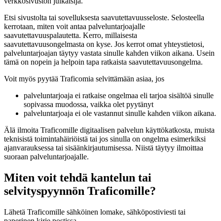
verkkosivuston julkaisija.
Etsi sivustolta tai sovelluksesta saavutettavuusseloste. Selosteella
kerrotaan, miten voit antaa palveluntarjoajalle
saavutettavuuspalautetta. Kerro, millaisesta
saavutettavuusongelmasta on kyse. Jos kerrot omat yhteystietosi,
palveluntarjoajan täytyy vastata sinulle kahden viikon aikana. Usein
tämä on nopein ja helpoin tapa ratkaista saavutettavuusongelma.
Voit myös pyytää Traficomia selvittämään asiaa, jos
palveluntarjoaja ei ratkaise ongelmaa eli tarjoa sisältöä sinulle
sopivassa muodossa, vaikka olet pyytänyt
palveluntarjoaja ei ole vastannut sinulle kahden viikon aikana.
Älä ilmoita Traficomille digitaalisen palvelun käyttökatkosta, muista
teknisistä toimintahäiriöistä tai jos sinulla on ongelma esimerkiksi
ajanvarauksessa tai sisäänkirjautumisessa. Niistä täytyy ilmoittaa
suoraan palveluntarjoajalle.
Miten voit tehdä kantelun tai
selvityspyynnön Traficomille?
Lähetä Traficomille sähköinen lomake, sähköpostiviesti tai
paperinen kirje postissa.