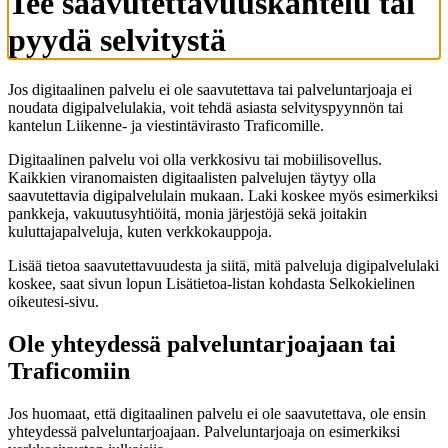
Tee saavutettavuuskantelu tai
pyydä selvitystä
Jos digitaalinen palvelu ei ole saavutettava tai palveluntarjoaja ei
noudata digipalvelulakia, voit tehdä asiasta selvityspyynnön tai
kantelun Liikenne- ja viestintävirasto Traficomille.
Digitaalinen palvelu voi olla verkkosivu tai mobiilisovellus.
Kaikkien viranomaisten digitaalisten palvelujen täytyy olla
saavutettavia digipalvelulain mukaan. Laki koskee myös esimerkiksi
pankkeja, vakuutusyhtiöitä, monia järjestöjä sekä joitakin
kuluttajapalveluja, kuten verkkokauppoja.
Lisää tietoa saavutettavuudesta ja siitä, mitä palveluja digipalvelulaki
koskee, saat sivun lopun Lisätietoa-listan kohdasta Selkokielinen
oikeutesi-sivu.
Ole yhteydessä palveluntarjoajaan tai
Traficomiin
Jos huomaat, että digitaalinen palvelu ei ole saavutettava, ole ensin
yhteydessä palveluntarjoajaan. Palveluntarjoaja on esimerkiksi