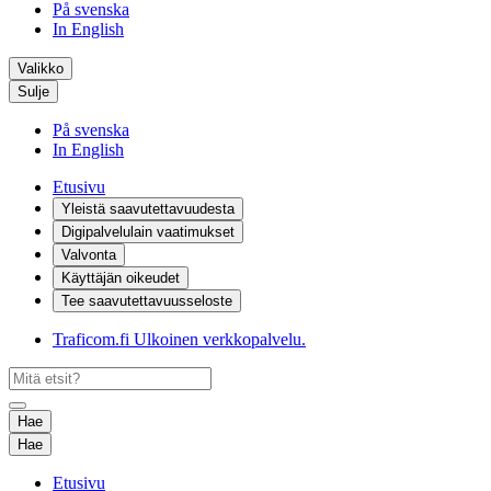
På svenska
In English
Valikko
Sulje
På svenska
In English
Etusivu
Yleistä saavutettavuudesta
Digipalvelulain vaatimukset
Valvonta
Käyttäjän oikeudet
Tee saavutettavuusseloste
Traficom.fi
Ulkoinen verkkopalvelu.
Hae
Hae
Etusivu