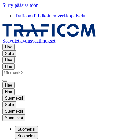
Siirry pääsisältöön
Traficom.fi
Ulkoinen verkkopalvelu.
Saavutettavuusvaatimukset
Hae
Sulje
Hae
Hae
Hae
Hae
Suomeksi
Sulje
Suomeksi
Suomeksi
Suomeksi
Suomeksi