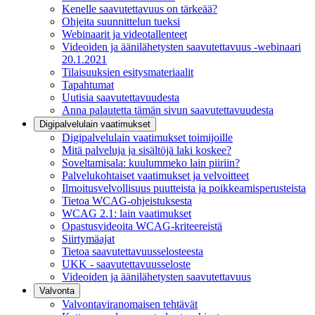
Kenelle saavutettavuus on tärkeää?
Ohjeita suunnittelun tueksi
Webinaarit ja videotallenteet
Videoiden ja äänilähetysten saavutettavuus -webinaari
20.1.2021
Tilaisuuksien esitysmateriaalit
Tapahtumat
Uutisia saavutettavuudesta
Anna palautetta tämän sivun saavutettavuudesta
Digipalvelulain vaatimukset
Digipalvelulain vaatimukset toimijoille
Mitä palveluja ja sisältöjä laki koskee?
Soveltamisala: kuulummeko lain piiriin?
Palvelukohtaiset vaatimukset ja velvoitteet
Ilmoitusvelvollisuus puutteista ja poikkeamisperusteista
Tietoa WCAG-ohjeistuksesta
WCAG 2.1: lain vaatimukset
Opastusvideoita WCAG-kriteereistä
Siirtymäajat
Tietoa saavutettavuusselosteesta
UKK - saavutettavuusseloste
Videoiden ja äänilähetysten saavutettavuus
Valvonta
Valvontaviranomaisen tehtävät