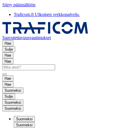
Siirry pääsisältöön
Traficom.fi
Ulkoinen verkkopalvelu.
Saavutettavuusvaatimukset
Hae
Sulje
Hae
Hae
Hae
Hae
Suomeksi
Sulje
Suomeksi
Suomeksi
Suomeksi
Suomeksi