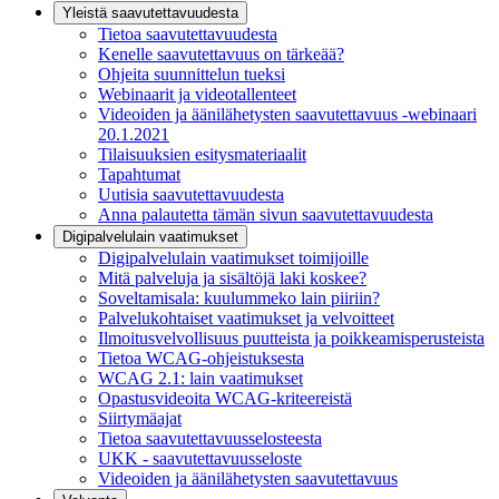
Yleistä saavutettavuudesta
Tietoa saavutettavuudesta
Kenelle saavutettavuus on tärkeää?
Ohjeita suunnittelun tueksi
Webinaarit ja videotallenteet
Videoiden ja äänilähetysten saavutettavuus -webinaari
20.1.2021
Tilaisuuksien esitysmateriaalit
Tapahtumat
Uutisia saavutettavuudesta
Anna palautetta tämän sivun saavutettavuudesta
Digipalvelulain vaatimukset
Digipalvelulain vaatimukset toimijoille
Mitä palveluja ja sisältöjä laki koskee?
Soveltamisala: kuulummeko lain piiriin?
Palvelukohtaiset vaatimukset ja velvoitteet
Ilmoitusvelvollisuus puutteista ja poikkeamisperusteista
Tietoa WCAG-ohjeistuksesta
WCAG 2.1: lain vaatimukset
Opastusvideoita WCAG-kriteereistä
Siirtymäajat
Tietoa saavutettavuusselosteesta
UKK - saavutettavuusseloste
Videoiden ja äänilähetysten saavutettavuus