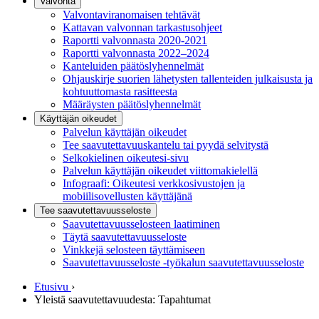
Valvonta
Valvontaviranomaisen tehtävät
Kattavan valvonnan tarkastusohjeet
Raportti valvonnasta 2020-2021
Raportti valvonnasta 2022–2024
Kanteluiden päätöslyhennelmät
Ohjauskirje suorien lähetysten tallenteiden julkaisusta ja
kohtuuttomasta rasitteesta
Määräysten päätöslyhennelmät
Käyttäjän oikeudet
Palvelun käyttäjän oikeudet
Tee saavutettavuuskantelu tai pyydä selvitystä
Selkokielinen oikeutesi-sivu
Palvelun käyttäjän oikeudet viittomakielellä
Infograafi: Oikeutesi verkkosivustojen ja
mobiilisovellusten käyttäjänä
Tee saavutettavuusseloste
Saavutettavuus­selosteen laatiminen
Täytä saavutettavuusseloste
Vinkkejä selosteen täyttämiseen
Saavutettavuusseloste -työkalun saavutettavuusseloste
Etusivu
›
Yleistä saavutettavuudesta: Tapahtumat