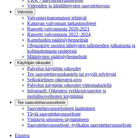
UKK - saavutettavuusseloste
Videoiden ja äänilähetysten saavutettavuus
Valvonta
Valvontaviranomaisen tehtävät
Kattavan valvonnan tarkastusohjeet
Raportti valvonnasta 2020-2021
Raportti valvonnasta 2022–2024
Kanteluiden päätöslyhennelmät
Ohjauskirje suorien lähetysten tallenteiden julkaisusta ja
kohtuuttomasta rasitteesta
Määräysten päätöslyhennelmät
Käyttäjän oikeudet
Palvelun käyttäjän oikeudet
Tee saavutettavuuskantelu tai pyydä selvitystä
Selkokielinen oikeutesi-sivu
Palvelun käyttäjän oikeudet viittomakielellä
Infograafi: Oikeutesi verkkosivustojen ja
mobiilisovellusten käyttäjänä
Tee saavutettavuusseloste
Saavutettavuus­selosteen laatiminen
Täytä saavutettavuusseloste
Vinkkejä selosteen täyttämiseen
Saavutettavuusseloste -työkalun saavutettavuusseloste
Etusivu