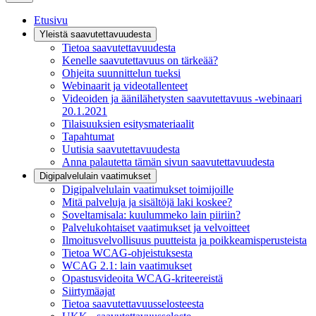
Etusivu
Yleistä saavutettavuudesta
Tietoa saavutettavuudesta
Kenelle saavutettavuus on tärkeää?
Ohjeita suunnittelun tueksi
Webinaarit ja videotallenteet
Videoiden ja äänilähetysten saavutettavuus -webinaari
20.1.2021
Tilaisuuksien esitysmateriaalit
Tapahtumat
Uutisia saavutettavuudesta
Anna palautetta tämän sivun saavutettavuudesta
Digipalvelulain vaatimukset
Digipalvelulain vaatimukset toimijoille
Mitä palveluja ja sisältöjä laki koskee?
Soveltamisala: kuulummeko lain piiriin?
Palvelukohtaiset vaatimukset ja velvoitteet
Ilmoitusvelvollisuus puutteista ja poikkeamisperusteista
Tietoa WCAG-ohjeistuksesta
WCAG 2.1: lain vaatimukset
Opastusvideoita WCAG-kriteereistä
Siirtymäajat
Tietoa saavutettavuusselosteesta