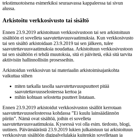
tekstimuotoisena esimerkiksi seuraavassa kappaleessa tai sivun
alussa.
Arkistoitu verkkosivusto tai sisältö
Ennen 23.9.2019 arkistoituun verkkosivustoon tai sen arkistoituun
sisältöön ei sovelleta saavutettavuusvaatimuksia. Kun verkkosivusto
tai sen sisältö arkistoidaan 23.9.2019 tai sen jälkeen, tulee
saavutettavuusvaatimuksia noudattaa. Arkistoituun verkkosivustoon
tai sen sisältöön ei tehdä muutoksia, sitä ei päivitetä, eikä sitä tarvita
aktiivisiin hallinnollisiin prosesseihin.
Arkistoidun verkkosivun tai materiaalin arkistoimisajankohta
vaikuttaa siihen
miten tarkalla tasolla saavutettavuuspuutteet pitää
saavutettavuusselosteessa kertoa ja
mihin kohtaan selostetta puutteet listataan.
Ennen 23.9.2019 arkistoidut verkkosivuston sisällöt kerrotaan
saavutettavuusselosteessa kohdassa ”Ei kuulu lainsäädännön
piiriin”. Nämä ovat sisältöä, joihin ei sovelleta
saavutettavuusvaatimuksia. Kyseessä voi olla esim. tiedosto, blogi,
uutinen. Päivämäärästä 23.9.2019 lukien julkaistuun tai arkistoituun
verkkosivun sisältöön digipalvelulakia kuitenkin sovelletaan ja