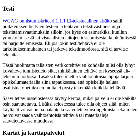
Testi
WCAG onnistumiskriteeri 1.1.1 Ei-tekstuaalinen sisältö
sallii
poikkeuksen tiettyjen testien ja tehtävien tekstivastineisiin ja
tekstittämisvaatimuksiin silloin, jos kyse on esimerkiksi kuullun
ymmärtämisestä tai visuaalisten taitojen testaamisesta, kehittämisestä
tai harjoittelemisesta. Eli jos jokin testi/tehtävä ei ole
tarkoituksenmukainen tai järkevä tekstimuodossa, sitä ei tarvitse
tekstittää.
Tästä huolimatta tällaisten verkkotehtävien kohdalla tulisi olla lyhyt
kuvaileva tunnistetieto siitä, minkälainen tehtävä on kyseessä alt-
tekstin muodossa. Lisäksi tulee miettiä vaihtoehtoisia tapoja tarjota
opiskelumateriaalia siinä tapauksessa, että opiskelija haluaa
osallistua opetukseen mutta ei pysty tekemään kaikkia tehtäviä.
Saavutettavuusselosteessa täytyy kertoa, miksi palvelu ei ole kaikilta
osin saavutettava. Lisäksi selosteessa tulee olla ohjeet siitä, miten
käyttäjät voivat antaa palautetta saavutettavuusongelmista sekä miten
he voivat saada vaihtoehtoisia tehtäviä tai materiaaleja
saavutettavassa muodossa.
Kartat ja karttapalvelut