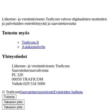
Liikenne- ja viestintävirasto Traficom valvoo digitaalisten tuotteiden
ja palveluiden esteettömyyttä ja saavutettavuutta
Tutustu myös
Traficom.fi
Asiakaspalvelu
Yhteystiedot
Liikenne- ja viestintävirasto Traficom
Saavutettavuusvalvonta
PL 320
00059 TRAFICOM
Vaihde:029 534 5000
© Traficom
Saavutettavuusseloste
Evästeiden hallinta
Tulosta
Takaisin ylös
Takaisin ylös