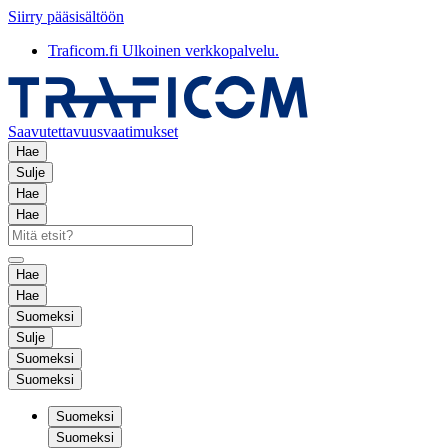
Siirry pääsisältöön
Traficom.fi
Ulkoinen verkkopalvelu.
Saavutettavuusvaatimukset
Hae
Sulje
Hae
Hae
Hae
Hae
Suomeksi
Sulje
Suomeksi
Suomeksi
Suomeksi
Suomeksi