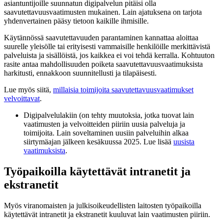
asiantuntijoille suunnatun digipalvelun pitäisi olla
saavutettavuusvaatimusten mukainen. Lain ajatuksena on tarjota
yhdenvertainen pääsy tietoon kaikille ihmisille.
Käytännössä saavutettavuuden parantaminen kannattaa aloittaa
suurelle yleisölle tai erityisesti vammaisille henkilöille merkittävistä
palveluista ja sisällöistä, jos kaikkea ei voi tehdä kerralla. Kohtuuton
rasite antaa mahdollisuuden poiketa saavutettavuusvaatimuksista
harkitusti, ennakkoon suunnitellusti ja tilapäisesti.
Lue myös siitä,
millaisia toimijoita saavutettavuusvaatimukset
velvoittavat
.
Digipalvelulakiin (on tehty muutoksia, jotka tuovat lain
vaatimusten ja velvoitteiden piiriin uusia palveluja ja
toimijoita. Lain soveltaminen uusiin palveluihin alkaa
siirtymäajan jälkeen kesäkuussa 2025. Lue lisää
uusista
vaatimuksista
.
Työpaikoilla käytettävät intranetit ja
ekstranetit
Myös viranomaisten ja julkisoikeudellisten laitosten työpaikoilla
käytettävät intranetit ja ekstranetit kuuluvat lain vaatimusten piiriin.