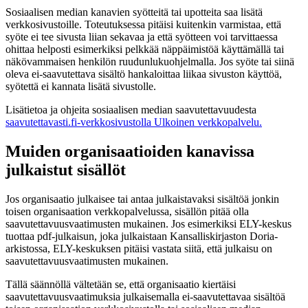
Sosiaalisen median kanavien syötteitä tai upotteita saa lisätä
verkkosivustoille. Toteutuksessa pitäisi kuitenkin varmistaa, että
syöte ei tee sivusta liian sekavaa ja että syötteen voi tarvittaessa
ohittaa helposti esimerkiksi pelkkää näppäimistöä käyttämällä tai
näkövammaisen henkilön ruudunlukuohjelmalla. Jos syöte tai siinä
oleva ei-saavutettava sisältö hankaloittaa liikaa sivuston käyttöä,
syötettä ei kannata lisätä sivustolle.
Lisätietoa ja ohjeita sosiaalisen median saavutettavuudesta
saavutettavasti.fi-verkkosivustolla
Ulkoinen verkkopalvelu.
Muiden organisaatioiden kanavissa
julkaistut sisällöt
Jos organisaatio julkaisee tai antaa julkaistavaksi sisältöä jonkin
toisen organisaation verkkopalvelussa, sisällön pitää olla
saavutettavuusvaatimusten mukainen. Jos esimerkiksi ELY-keskus
tuottaa pdf-julkaisun, joka julkaistaan Kansalliskirjaston Doria-
arkistossa, ELY-keskuksen pitäisi vastata siitä, että julkaisu on
saavutettavuusvaatimusten mukainen.
Tällä säännöllä vältetään se, että organisaatio kiertäisi
saavutettavuusvaatimuksia julkaisemalla ei-saavutettavaa sisältöä