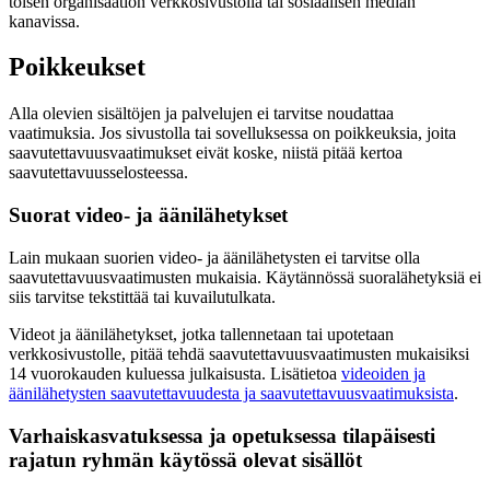
toisen organisaation verkkosivustolla tai sosiaalisen median
kanavissa.
Poikkeukset
Alla olevien sisältöjen ja palvelujen ei tarvitse noudattaa
vaatimuksia. Jos sivustolla tai sovelluksessa on poikkeuksia, joita
saavutettavuusvaatimukset eivät koske, niistä pitää kertoa
saavutettavuusselosteessa.
Suorat video- ja äänilähetykset
Lain mukaan suorien video- ja äänilähetysten ei tarvitse olla
saavutettavuusvaatimusten mukaisia. Käytännössä suoralähetyksiä ei
siis tarvitse tekstittää tai kuvailutulkata.
Videot ja äänilähetykset, jotka tallennetaan tai upotetaan
verkkosivustolle, pitää tehdä saavutettavuusvaatimusten mukaisiksi
14 vuorokauden kuluessa julkaisusta. Lisätietoa
videoiden ja
äänilähetysten saavutettavuudesta ja saavutettavuusvaatimuksista
.
Varhaiskasvatuksessa ja opetuksessa tilapäisesti
rajatun ryhmän käytössä olevat sisällöt