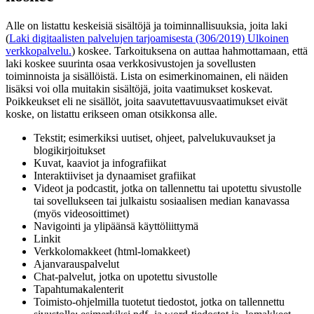
Alle on listattu keskeisiä sisältöjä ja toiminnallisuuksia, joita laki
(
Laki digitaalisten palvelujen tarjoamisesta (306/2019)
Ulkoinen
verkkopalvelu.
) koskee. Tarkoituksena on auttaa hahmottamaan, että
laki koskee suurinta osaa verkkosivustojen ja sovellusten
toiminnoista ja sisällöistä. Lista on esimerkinomainen, eli näiden
lisäksi voi olla muitakin sisältöjä, joita vaatimukset koskevat.
Poikkeukset eli ne sisällöt, joita saavutettavuusvaatimukset eivät
koske, on listattu erikseen oman otsikkonsa alle.
Tekstit; esimerkiksi uutiset, ohjeet, palvelukuvaukset ja
blogikirjoitukset
Kuvat, kaaviot ja infografiikat
Interaktiiviset ja dynaamiset grafiikat
Videot ja podcastit, jotka on tallennettu tai upotettu sivustolle
tai sovellukseen tai julkaistu sosiaalisen median kanavassa
(myös videosoittimet)
Navigointi ja ylipäänsä käyttöliittymä
Linkit
Verkkolomakkeet (html-lomakkeet)
Ajanvarauspalvelut
Chat-palvelut, jotka on upotettu sivustolle
Tapahtumakalenterit
Toimisto-ohjelmilla tuotetut tiedostot, jotka on tallennettu