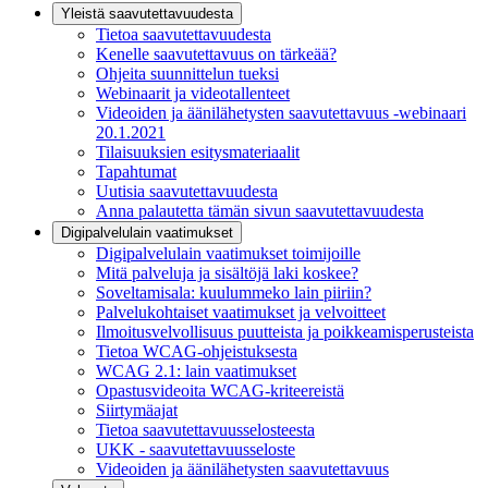
Yleistä saavutettavuudesta
Tietoa saavutettavuudesta
Kenelle saavutettavuus on tärkeää?
Ohjeita suunnittelun tueksi
Webinaarit ja videotallenteet
Videoiden ja äänilähetysten saavutettavuus -webinaari
20.1.2021
Tilaisuuksien esitysmateriaalit
Tapahtumat
Uutisia saavutettavuudesta
Anna palautetta tämän sivun saavutettavuudesta
Digipalvelulain vaatimukset
Digipalvelulain vaatimukset toimijoille
Mitä palveluja ja sisältöjä laki koskee?
Soveltamisala: kuulummeko lain piiriin?
Palvelukohtaiset vaatimukset ja velvoitteet
Ilmoitusvelvollisuus puutteista ja poikkeamisperusteista
Tietoa WCAG-ohjeistuksesta
WCAG 2.1: lain vaatimukset
Opastusvideoita WCAG-kriteereistä
Siirtymäajat
Tietoa saavutettavuusselosteesta
UKK - saavutettavuusseloste
Videoiden ja äänilähetysten saavutettavuus