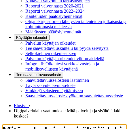
Kattavan valvonnan tarkastusohjeet
Raportti valvonnasta 2020-2021
Raportti valvonnasta 2022–2024
Kanteluiden päätöslyhennelmät
Ohjauskirje suorien lähetysten tallenteiden julkaisusta ja
kohtuuttomasta rasitteesta
Määräysten päätöslyhennelmät
Käyttäjän oikeudet
Palvelun käyttäjän oikeudet
Tee saavutettavuuskantelu tai pyydä selvitystä
Selkokielinen oikeutesi-sivu
Palvelun käyttäjän oikeudet viittomakielellä
Infograafi: Oikeutesi verkkosivustojen ja
mobiilisovellusten käyttäjänä
Tee saavutettavuusseloste
Saavutettavuus­selosteen laatiminen
Täytä saavutettavuusseloste
Vinkkejä selosteen täyttämiseen
Saavutettavuusseloste -työkalun saavutettavuusseloste
Etusivu
›
Digipalvelulain vaatimukset: Mitä palveluja ja sisältöjä laki
koskee?