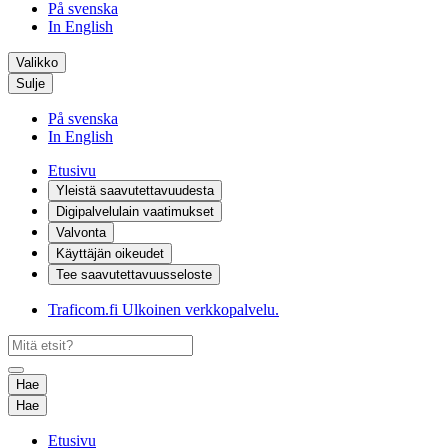
På svenska
In English
Valikko
Sulje
På svenska
In English
Etusivu
Yleistä saavutettavuudesta
Digipalvelulain vaatimukset
Valvonta
Käyttäjän oikeudet
Tee saavutettavuusseloste
Traficom.fi
Ulkoinen verkkopalvelu.
Hae
Hae
Etusivu