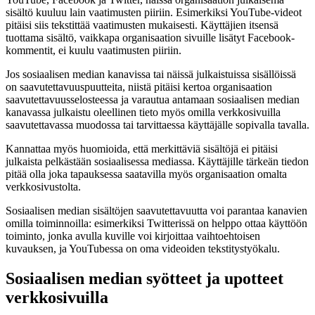
sisältö kuuluu lain vaatimusten piiriin. Esimerkiksi YouTube-videot
pitäisi siis tekstittää vaatimusten mukaisesti. Käyttäjien itsensä
tuottama sisältö, vaikkapa organisaation sivuille lisätyt Facebook-
kommentit, ei kuulu vaatimusten piiriin.
Jos sosiaalisen median kanavissa tai näissä julkaistuissa sisällöissä
on saavutettavuuspuutteita, niistä pitäisi kertoa organisaation
saavutettavuusselosteessa ja varautua antamaan sosiaalisen median
kanavassa julkaistu oleellinen tieto myös omilla verkkosivuilla
saavutettavassa muodossa tai tarvittaessa käyttäjälle sopivalla tavalla.
Kannattaa myös huomioida, että merkittäviä sisältöjä ei pitäisi
julkaista pelkästään sosiaalisessa mediassa. Käyttäjille tärkeän tiedon
pitää olla joka tapauksessa saatavilla myös organisaation omalta
verkkosivustolta.
Sosiaalisen median sisältöjen saavutettavuutta voi parantaa kanavien
omilla toiminnoilla: esimerkiksi Twitterissä on helppo ottaa käyttöön
toiminto, jonka avulla kuville voi kirjoittaa vaihtoehtoisen
kuvauksen, ja YouTubessa on oma videoiden tekstitystyökalu.
Sosiaalisen median syötteet ja upotteet
verkkosivuilla