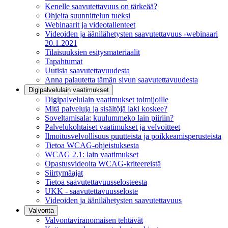
Kenelle saavutettavuus on tärkeää?
Ohjeita suunnittelun tueksi
Webinaarit ja videotallenteet
Videoiden ja äänilähetysten saavutettavuus -webinaari
20.1.2021
Tilaisuuksien esitysmateriaalit
Tapahtumat
Uutisia saavutettavuudesta
Anna palautetta tämän sivun saavutettavuudesta
Digipalvelulain vaatimukset
Digipalvelulain vaatimukset toimijoille
Mitä palveluja ja sisältöjä laki koskee?
Soveltamisala: kuulummeko lain piiriin?
Palvelukohtaiset vaatimukset ja velvoitteet
Ilmoitusvelvollisuus puutteista ja poikkeamisperusteista
Tietoa WCAG-ohjeistuksesta
WCAG 2.1: lain vaatimukset
Opastusvideoita WCAG-kriteereistä
Siirtymäajat
Tietoa saavutettavuusselosteesta
UKK - saavutettavuusseloste
Videoiden ja äänilähetysten saavutettavuus
Valvonta
Valvontaviranomaisen tehtävät