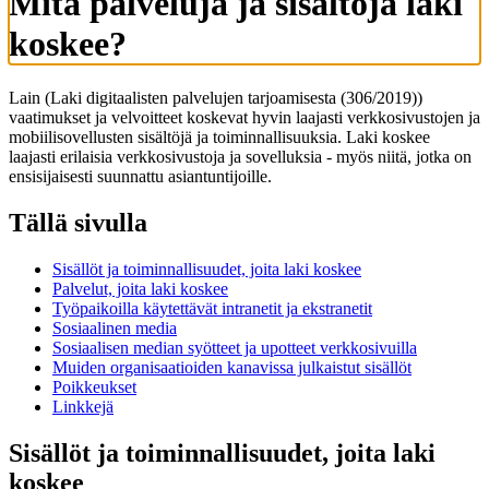
Mitä palveluja ja sisältöjä laki
koskee?
Lain (Laki digitaalisten palvelujen tarjoamisesta (306/2019))
vaatimukset ja velvoitteet koskevat hyvin laajasti verkkosivustojen ja
mobiilisovellusten sisältöjä ja toiminnallisuuksia. Laki koskee
laajasti erilaisia verkkosivustoja ja sovelluksia - myös niitä, jotka on
ensisijaisesti suunnattu asiantuntijoille.
Tällä sivulla
Sisällöt ja toiminnallisuudet, joita laki koskee
Palvelut, joita laki koskee
Työpaikoilla käytettävät intranetit ja ekstranetit
Sosiaalinen media
Sosiaalisen median syötteet ja upotteet verkkosivuilla
Muiden organisaatioiden kanavissa julkaistut sisällöt
Poikkeukset
Linkkejä
Sisällöt ja toiminnallisuudet, joita laki
koskee