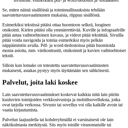
sivustolle: esimerkiksi pdf- ja word-tiedostot ja -lomakkeet
Se, miten näistä sisällöistä ja toiminnallisuuksista tehdään
saavutettavuusvaatimusten mukaisia, riippuu sisällöstä.
Esimerkiksi tekstissä pitäisi ottaa huomioon selkeä, looginen
otsikointi. Kielen pitäisi olla ymmärrettävää. Kuville ja infograafeille
pitää antaa vaihtoehtoinen kuvaus, ja videot pitää tekstittää. Sivuilla
pitää voida navigoida ja toimia esimerkiksi myös pelkän
näppäimistön avulla. Pdf- ja word-tiedostoissa pitää huomioida
monia asioita, mm. värikontrastit, otsikoinnit ja kuvien vaihtoehtoiset
tekstit.
Silloin kun lomake on toteutettu saavutettavuusvaatimusten
mukaisesti, asiakas pystyy myös täyttämään sen sähköisesti.
Palvelut, joita laki koskee
Lain saavutettavuusvaatimukset koskevat kaikkia niitä lain piiriin
kuuluvien toimijoiden verkkosivustoja ja mobiilisovelluksia, jotka
ovat tarjolla verkossa. Sivusto tai sovellus voi olla kaikille avoin tai
vaatia kirjautumista.
Palvelun laajuudella tai kohderyhmällä ei varsinaisesti ole lain
näkökulmasta merkitystä. Siis myös toisille viranomaisille tai