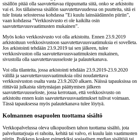
sisällön pitää olla saavutettavaa riippumatta siitä, onko se arkistoitu
vai ei. Jos tällaisessa sisällön saavutettavuudessa on puutteita, sitä ei
tule listata selosteessa kohdassa ”Ei kuulu lainsäädännön piiriin”,
vaan kohdassa ”Verkkosivusto ei ole kaikilta osin
saavutettavuusvaatimusten mukainen”.
Myös koko verkkosivusto voi olla arkistoitu. Ennen 23.9.2019
arkistoituun verkkosivustoon saavutettavuusvaatimuksia ei sovelleta.
Jos arkistointi tehdään 23.9.2019 tai sen jälkeen, tulee
verkkosivuston olla saavutettavuusvaatimuksien mukainen,
sivustolla olla saavutettavuusseloste ja palautekanava.
Voi olla tilanteita, jossa arkistointi tehdään 23.9.2019-23.9.2020
välillä ja saavutettavuusvaatimuksia olisi noudatettava
verkkosivuston osalta vasta 23.9.2020 alkaen. Näissä tapauksissa on
riittävää julkaista siirtymäajan päättymisen jälkeen
saavutettavuusseloste, jossa kerrotaan, että verkkosivusto on
arkistoitu ennen kuin saavutettavuusvaatimukset tulivat voimaan.
Tässä tapauksessa myös palautekanava tulee löytyä.
Kolmannen osapuolen tuottama sisältö
Verkkopalvelussa oleva ulkopuolisen tahon tuottama sisältö, jota
palveluntarjoaja ei rahoita, kehitä tai valvo, ei kuulu lain vaatimusten
piiriin. Poikkeus koskee esimerkiksi sosiaalisen median sisältöjä tai