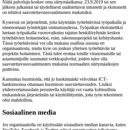
Näitä palveluja koskee oma siirtymäaikansa: 23.9.2019 tai sen
jälkeen julkaistut tai täydellisesti uudistettavat intranetit ja ekstranetit
on tehtävä saavutettavuusvaatimusten mukaisiksi.
Kyseessä on järjestelmät, joita käytetään työtehtävissä työpaikalla ja
nimenomaan työntekijän ominaisuudessa. Työpaikan ekstranetiksi
luetaan työpaikalla vuorovaikutus rajatun henkilöryhmän kesken
työtehtävien hoitamiseksi, esim. rakennusprojekti tai kehityshanke.
Tässä työtehtävässä voi olla mukana osallisia useasta eri
organisaatiosta, mutta kyse on jonkun yhteisen työtehtävän tai
projektin hoitaminen. Tästä tulee erottaa toisille viranomaisille tai
asiantuntijoille suunnatut verkkopalvelut, joiden tulee olla
saavutettavuusvaatimusten mukaisia normaalien siirtymäaikojen
puitteista.
Kannattaa huomioida, että jo hankintalaki velvoittaa ICT-
hankinnoissa ottamaan huomioon saavutettavuuden. Lisäksi
yhdenvertaisuuslain perusteella käyttäjä voi vaatia kohtuullisia
mukautuksia järjestelmiin tai käyttöliittymiin, jotta työn tekeminen
olisi mahdollista.
Sosiaalinen media
Jos organisaatiolla on käytössään sosiaalisen median kanavia, kuten
YouTube, Facebook ja Twitter, näissä organisaation julkaisema