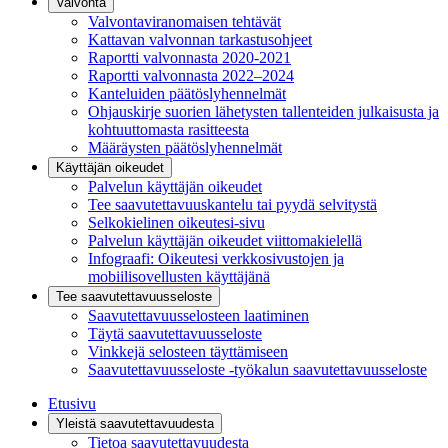
Valvonta
Valvontaviranomaisen tehtävät
Kattavan valvonnan tarkastusohjeet
Raportti valvonnasta 2020-2021
Raportti valvonnasta 2022–2024
Kanteluiden päätöslyhennelmät
Ohjauskirje suorien lähetysten tallenteiden julkaisusta ja
kohtuuttomasta rasitteesta
Määräysten päätöslyhennelmät
Käyttäjän oikeudet
Palvelun käyttäjän oikeudet
Tee saavutettavuuskantelu tai pyydä selvitystä
Selkokielinen oikeutesi-sivu
Palvelun käyttäjän oikeudet viittomakielellä
Infograafi: Oikeutesi verkkosivustojen ja
mobiilisovellusten käyttäjänä
Tee saavutettavuusseloste
Saavutettavuus­selosteen laatiminen
Täytä saavutettavuusseloste
Vinkkejä selosteen täyttämiseen
Saavutettavuusseloste -työkalun saavutettavuusseloste
Etusivu
Yleistä saavutettavuudesta
Tietoa saavutettavuudesta