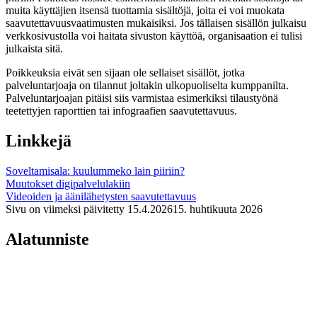
muita käyttäjien itsensä tuottamia sisältöjä, joita ei voi muokata
saavutettavuusvaatimusten mukaisiksi. Jos tällaisen sisällön julkaisu
verkkosivustolla voi haitata sivuston käyttöä, organisaation ei tulisi
julkaista sitä.
Poikkeuksia eivät sen sijaan ole sellaiset sisällöt, jotka
palveluntarjoaja on tilannut joltakin ulkopuoliselta kumppanilta.
Palveluntarjoajan pitäisi siis varmistaa esimerkiksi tilaustyönä
teetettyjen raporttien tai infograafien saavutettavuus.
Linkkejä
Soveltamisala: kuulummeko lain piiriin?
Muutokset digipalvelulakiin
Videoiden ja äänilähetysten saavutettavuus
Sivu on viimeksi päivitetty
15.4.2026
15. huhtikuuta 2026
Alatunniste