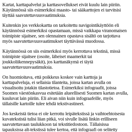
Kartat, karttapalvelut ja karttasovellukset eivät kuulu lain piiriin.
Käytännössä siis esimerkiksi maasto- tai sääkarttojen ei tarvitsisi
täyttää saavutettavuusvaatimuksia.
Kuitenkin jos verkkokartta on tarkoitettu navigointikäyttöön
eli
käytännössä esimerkiksi opastamaan, missä vaikkapa viranomaisen
toimipiste sijaitsee, sen olennainen opastava sisältö on tarjottava
myös saavutettavuusvaatimukset täyttävässä muodossa.
Käytännössä on siis esimerkiksi myös kerrottava tekstinä, missä
toimipiste sijaitsee (osoite, läheiset maamerkit tai
joukkoliikennepysäkit), jos karttanäkymä ei täytä
saavutettavuusvaatimuksia.
On huomioitava, että poikkeus koskee vain karttoja ja
karttapalveluja, ei sellaisia tilanteita, joissa kartan avulla on
visualisoitu jotakin tilastotietoa. Esimerkiksi infograafit, joissa
Suomen väestönkasvua esitetään alueellisesti Suomen kartan avulla,
kuuluvat lain piiriin. Eli aivan niin kuin infograafeille, myös
tällaisille kartoille tulee tehdä tekstivastineet.
Jos keskeistä tietoa ei ole kerrottu leipätekstissä ja vaihtoehtoisesta
kuvatekstistä tulisi liian pitkä, voi sivulle lisätä linkin erilliseen
saavutettavaan taulukkoon tai tekstitiedostoon. Tällaisissa
tapauksissa alt-tekstissä tulee kertoa, että infograafi on selitetty