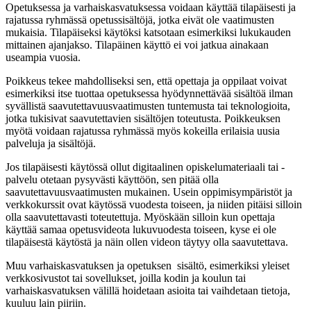
Opetuksessa ja varhaiskasvatuksessa voidaan käyttää tilapäisesti ja
rajatussa ryhmässä opetussisältöjä, jotka eivät ole vaatimusten
mukaisia. Tilapäiseksi käytöksi katsotaan esimerkiksi lukukauden
mittainen ajanjakso. Tilapäinen käyttö ei voi jatkua ainakaan
useampia vuosia.
Poikkeus tekee mahdolliseksi sen, että opettaja ja oppilaat voivat
esimerkiksi itse tuottaa opetuksessa hyödynnettävää sisältöä ilman
syvällistä saavutettavuusvaatimusten tuntemusta tai teknologioita,
jotka tukisivat saavutettavien sisältöjen toteutusta. Poikkeuksen
myötä voidaan rajatussa ryhmässä myös kokeilla erilaisia uusia
palveluja ja sisältöjä.
Jos tilapäisesti käytössä ollut digitaalinen opiskelumateriaali tai -
palvelu otetaan pysyvästi käyttöön, sen pitää olla
saavutettavuusvaatimusten mukainen. Usein oppimisympäristöt ja
verkkokurssit ovat käytössä vuodesta toiseen, ja niiden pitäisi silloin
olla saavutettavasti toteutettuja. Myöskään silloin kun opettaja
käyttää samaa opetusvideota lukuvuodesta toiseen, kyse ei ole
tilapäisestä käytöstä ja näin ollen videon täytyy olla saavutettava.
Muu varhaiskasvatuksen ja opetuksen sisältö, esimerkiksi yleiset
verkkosivustot tai sovellukset, joilla kodin ja koulun tai
varhaiskasvatuksen välillä hoidetaan asioita tai vaihdetaan tietoja,
kuuluu lain piiriin.