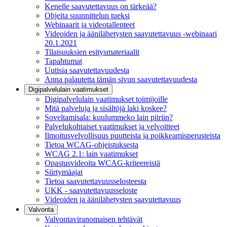
Kenelle saavutettavuus on tärkeää?
Ohjeita suunnittelun tueksi
Webinaarit ja videotallenteet
Videoiden ja äänilähetysten saavutettavuus -webinaari
20.1.2021
Tilaisuuksien esitysmateriaalit
Tapahtumat
Uutisia saavutettavuudesta
Anna palautetta tämän sivun saavutettavuudesta
Digipalvelulain vaatimukset
Digipalvelulain vaatimukset toimijoille
Mitä palveluja ja sisältöjä laki koskee?
Soveltamisala: kuulummeko lain piiriin?
Palvelukohtaiset vaatimukset ja velvoitteet
Ilmoitusvelvollisuus puutteista ja poikkeamisperusteista
Tietoa WCAG-ohjeistuksesta
WCAG 2.1: lain vaatimukset
Opastusvideoita WCAG-kriteereistä
Siirtymäajat
Tietoa saavutettavuusselosteesta
UKK - saavutettavuusseloste
Videoiden ja äänilähetysten saavutettavuus
Valvonta
Valvontaviranomaisen tehtävät