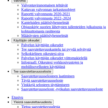
Valvonta
Valvontaviranomaisen tehtävät
Kattavan valvonnan tarkastusohjeet
Raportti valvonnasta 2020-2021
Raportti valvonnasta 2022–2024
Kanteluiden päätöslyhennelmät
Ohjauskirje suorien lähetysten tallenteiden julkaisusta ja
kohtuuttomasta rasitteesta
Määräysten päätöslyhennelmät
Käyttäjän oikeudet
Palvelun käyttäjän oikeudet
Tee saavutettavuuskantelu tai pyydä selvitystä
Selkokielinen oikeutesi-sivu
Palvelun käyttäjän oikeudet viittomakielellä
Infograafi: Oikeutesi verkkosivustojen ja
mobiilisovellusten käyttäjänä
Tee saavutettavuusseloste
Saavutettavuus­selosteen laatiminen
Täytä saavutettavuusseloste
Vinkkejä selosteen täyttämiseen
Saavutettavuusseloste -työkalun saavutettavuusseloste
Etusivu
Yleistä saavutettavuudesta
Tietoa saavutettavuudesta