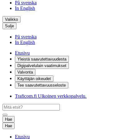
På svenska
In English
Valikko
Sulje
På svenska
In English
Etusivu
Yleistä saavutettavuudesta
Digipalvelulain vaatimukset
Valvonta
Käyttäjän oikeudet
Tee saavutettavuusseloste
Traficom.fi
Ulkoinen verkkopalvelu.
Hae
Hae
Etusivu