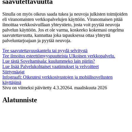
saavutettavuutta
Sinulla on myös oikeus saada tukea ja neuvoja julkisten toimijoiden
eli viranomaisten verkkopalvelujen käyttöön. Viranomaisen pitää
ilmoittaa verkkosivuillaan yhteystieto, josta voit pyytää neuvoja
palvelun käyttöön. Jos et ole varma, koskeeko kokemasi ongelma
saavutettavuutta, kannattaa joka tapauksessa ottaa yhteyttä
palveluntarjoajaan ja pyytää neuvoja.
Tee saavutettavuuskantelu tai pyydä selvitystä
Tee ilmoitus esteettömyyspuutteista
Ulkoinen verkkopalvelu.
Lue tästä Soveltamisala: kuulummeko lain piiriin?
Lue lisää Palvelukohtaiset vaatimukset ja velvoitteet
Siirtymäajat
Infograafi: Oikeutesi verkkosivustojen ja mobiilisovellusten
käyttäjänä
Sivu on viimeksi päivitetty
4.3.2026
4. maaliskuuta 2026
Alatunniste