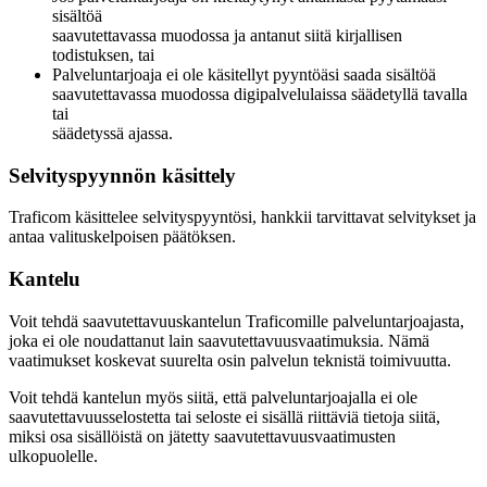
sisältöä
saavutettavassa muodossa ja antanut siitä kirjallisen
todistuksen, tai
Palveluntarjoaja ei ole käsitellyt pyyntöäsi saada sisältöä
saavutettavassa muodossa digipalvelulaissa säädetyllä tavalla
tai
säädetyssä ajassa.
Selvityspyynnön käsittely
Traficom käsittelee selvityspyyntösi, hankkii tarvittavat selvitykset ja
antaa valituskelpoisen päätöksen.
Kantelu
Voit tehdä saavutettavuuskantelun Traficomille palveluntarjoajasta,
joka ei ole noudattanut lain saavutettavuusvaatimuksia. Nämä
vaatimukset koskevat suurelta osin palvelun teknistä toimivuutta.
Voit tehdä kantelun myös siitä, että palveluntarjoajalla ei ole
saavutettavuusselostetta tai seloste ei sisällä riittäviä tietoja siitä,
miksi osa sisällöistä on jätetty saavutettavuusvaatimusten
ulkopuolelle.