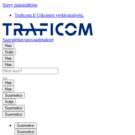
Siirry pääsisältöön
Traficom.fi
Ulkoinen verkkopalvelu.
Saavutettavuusvaatimukset
Hae
Sulje
Hae
Hae
Hae
Hae
Suomeksi
Sulje
Suomeksi
Suomeksi
Suomeksi
Suomeksi