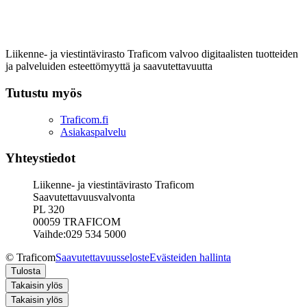
Liikenne- ja viestintävirasto Traficom valvoo digitaalisten tuotteiden
ja palveluiden esteettömyyttä ja saavutettavuutta
Tutustu myös
Traficom.fi
Asiakaspalvelu
Yhteystiedot
Liikenne- ja viestintävirasto Traficom
Saavutettavuusvalvonta
PL 320
00059 TRAFICOM
Vaihde:029 534 5000
© Traficom
Saavutettavuusseloste
Evästeiden hallinta
Tulosta
Takaisin ylös
Takaisin ylös