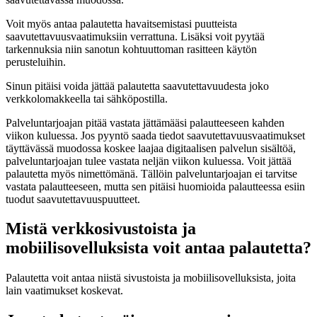
Voit myös antaa palautetta havaitsemistasi puutteista
saavutettavuusvaatimuksiin verrattuna. Lisäksi voit pyytää
tarkennuksia niin sanotun kohtuuttoman rasitteen käytön
perusteluihin.
Sinun pitäisi voida jättää palautetta saavutettavuudesta joko
verkkolomakkeella tai sähköpostilla.
Palveluntarjoajan pitää vastata jättämääsi palautteeseen kahden
viikon kuluessa. Jos pyyntö saada tiedot saavutettavuusvaatimukset
täyttävässä muodossa koskee laajaa digitaalisen palvelun sisältöä,
palveluntarjoajan tulee vastata neljän viikon kuluessa. Voit jättää
palautetta myös nimettömänä. Tällöin palveluntarjoajan ei tarvitse
vastata palautteeseen, mutta sen pitäisi huomioida palautteessa esiin
tuodut saavutettavuuspuutteet.
Mistä verkkosivustoista ja
mobiilisovelluksista voit antaa palautetta?
Palautetta voit antaa niistä sivustoista ja mobiilisovelluksista, joita
lain vaatimukset koskevat.