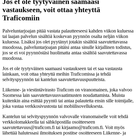
Jos et ole tyytyväinen saamaasi
vastaukseen, voit ottaa yhteyttä
Traficomiin
Palveluntarjoajan pitää vastata palautteeseesi kahden viikon kuluessa
tai laajan palvelun sisältöä koskevan pyynnön osalta neljän viikon
kuluessa. Lisäksi jos olet pyytänyt jotakin sisältöä saavutettavassa
muodossa, palveluntarjoajan pitäisi antaa sinulle kirjallinen todistus,
jos se ei voi pyynnöstäsi huolimatta antaa sisältöä saavutettavassa
muodossa.
Jos et ole tyytyväinen saamaasi vastaukseen tai et saa vastausta
lainkaan, voit ottaa yhteyttä meihin Traficomissa ja tehdä
selvityspyynnön tai kantelun saavutettavuuspuutteista.
Liikenne- ja viestintävirasto Traficom on viranomainen, joka valvoo
Suomessa lain saavutettavuusvaatimusten noudattamista. Muista
kuitenkin aina esittää pyyntö tai antaa palautetta ensin sille toimijalle,
joka vastaa verkkosivustosta tai mobiilisovelluksesta.
Kantelun tai selvityspyynnön valvovalle viranomaiselle voit tehdä
verkkolomakkeella tai sähköpostilla osoitteeseen
saavutettavuus@traficom.fi tai kirjaamo@traficom.fi. Voit myös
lähettää halutessasi ilmoituksen postitse osoitteeseen Liikenne- ja