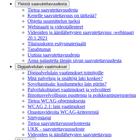
Yleistä saavutettavuudesta
Tietoa saavutettavuudesta
Kenelle saavutettavuus on tärkeää?
Ohjeita suunnittelun tueksi
Webinaarit ja videotallenteet
Videoiden ja äänilähetysten saavutettavuus -webinaari
20.1.2021
Tilaisuuksien esitysmateriaalit
Tapahtumat
Uutisia saavutettavuudesta
Anna palautetta tämän sivun saavutettavuudesta
Digipalvelulain vaatimukset
Digipalvelulain vaatimukset toimijoille
Mitä palveluja ja sisältöjä laki koskee?
Soveltamisala: kuulummeko lain piiriin?
Palvelukohtaiset vaatimukset ja velvoitteet
Ilmoitusvelvollisuus puutteista ja poikkeamisperusteista
Tietoa WCAG-ohjeistuksesta
WCAG 2.1: lain vaatimukset
Opastusvideoita WCAG-kriteereistä
Siirtymäajat
Tietoa saavutettavuusselosteesta
UKK - saavutettavuusseloste
Videoiden ja äänilähetysten saavutettavuus