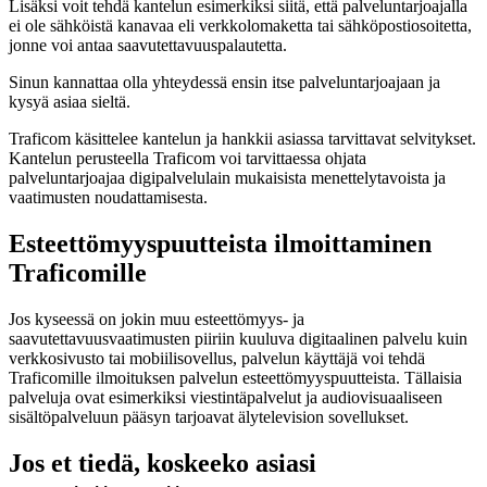
Lisäksi voit tehdä kantelun esimerkiksi siitä, että palveluntarjoajalla
ei ole sähköistä kanavaa eli verkkolomaketta tai sähköpostiosoitetta,
jonne voi antaa saavutettavuuspalautetta.
Sinun kannattaa olla yhteydessä ensin itse palveluntarjoajaan ja
kysyä asiaa sieltä.
Traficom käsittelee kantelun ja hankkii asiassa tarvittavat selvitykset.
Kantelun perusteella Traficom voi tarvittaessa ohjata
palveluntarjoajaa digipalvelulain mukaisista menettelytavoista ja
vaatimusten noudattamisesta.
Esteettömyyspuutteista ilmoittaminen
Traficomille
Jos kyseessä on jokin muu esteettömyys- ja
saavutettavuusvaatimusten piiriin kuuluva digitaalinen palvelu kuin
verkkosivusto tai mobiilisovellus, palvelun käyttäjä voi tehdä
Traficomille ilmoituksen palvelun esteettömyyspuutteista. Tällaisia
palveluja ovat esimerkiksi viestintäpalvelut ja audiovisuaaliseen
sisältöpalveluun pääsyn tarjoavat älytelevision sovellukset.
Jos et tiedä, koskeeko asiasi