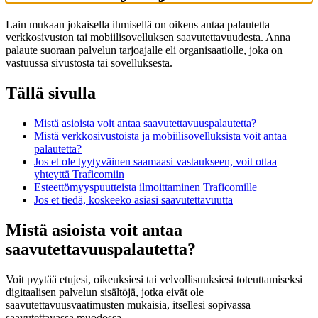
Lain mukaan jokaisella ihmisellä on oikeus antaa palautetta
verkkosivuston tai mobiilisovelluksen saavutettavuudesta. Anna
palaute suoraan palvelun tarjoajalle eli organisaatiolle, joka on
vastuussa sivustosta tai sovelluksesta.
Tällä sivulla
Mistä asioista voit antaa saavutettavuuspalautetta?
Mistä verkkosivustoista ja mobiilisovelluksista voit antaa
palautetta?
Jos et ole tyytyväinen saamaasi vastaukseen, voit ottaa
yhteyttä Traficomiin
Esteettömyyspuutteista ilmoittaminen Traficomille
Jos et tiedä, koskeeko asiasi saavutettavuutta
Mistä asioista voit antaa
saavutettavuuspalautetta?
Voit pyytää etujesi, oikeuksiesi tai velvollisuuksiesi toteuttamiseksi
digitaalisen palvelun sisältöjä, jotka eivät ole
saavutettavuusvaatimusten mukaisia, itsellesi sopivassa
saavutettavassa muodossa.