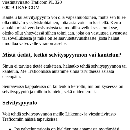
viestintävirasto Traficom PL 320
00059 TRAFICOM.
Kantelu tai selvityspyyntö voi olla vapaamuotoinen, mutta sen tulee
olla riittävän yksityiskohtainen, jotta asia voidaan käsitellä. Kerro
ainakin mistä verkkosivustosta tai mobiilisovelluksesta on kyse,
oletko ollut yhteydessä siihen toimijaan, joka on vastuussa sivustosta
tai sovelluksesta ja mikä on se saavutettavuushaaste, josta haluat
ilmoittaa valvovalle viranomaiselle.
Mistä tiedät, teetkö selvityspyynnön vai kantelun?
Sinun ei tarvitse tietää etukäteen, haluatko tehdä selvityspyynnön tai
kantelun. Me Traficomissa autamme sinua tarvittaessa asiassa
eteenpäin.
Seuraavissa kappaleissa on kuitenkin kerrottu, milloin kyseessä on
selvityspyyntö ja milloin kantelu, sekä niiden eroista.
Selvityspyyntö
Voit tehdä selvityspyynnön meille Liikenne- ja viestintävirasto
Traficomiin näissä tapauksissa:
Jos palveluntarjoaja on kieltäytynyt antamasta pyytämääsi