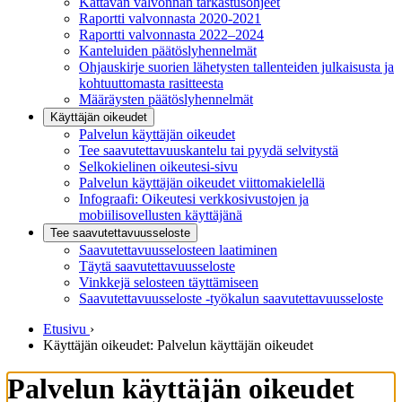
Kattavan valvonnan tarkastusohjeet
Raportti valvonnasta 2020-2021
Raportti valvonnasta 2022–2024
Kanteluiden päätöslyhennelmät
Ohjauskirje suorien lähetysten tallenteiden julkaisusta ja
kohtuuttomasta rasitteesta
Määräysten päätöslyhennelmät
Käyttäjän oikeudet
Palvelun käyttäjän oikeudet
Tee saavutettavuuskantelu tai pyydä selvitystä
Selkokielinen oikeutesi-sivu
Palvelun käyttäjän oikeudet viittomakielellä
Infograafi: Oikeutesi verkkosivustojen ja
mobiilisovellusten käyttäjänä
Tee saavutettavuusseloste
Saavutettavuus­selosteen laatiminen
Täytä saavutettavuusseloste
Vinkkejä selosteen täyttämiseen
Saavutettavuusseloste -työkalun saavutettavuusseloste
Etusivu
›
Käyttäjän oikeudet: Palvelun käyttäjän oikeudet
Palvelun käyttäjän oikeudet