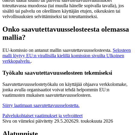
oikeus saada sisältö tai palvelu saavutettavuusvaatimukset
toteuttavassa muodossa (tai muulla hänelle sopivalla tavalla), jos
sisältö tai palvelu on oleellinen käyttäjän etujen, oikeuksien tai
velvollisuuksien selvittämiseksi tai toteuttamiseksi.
Onko saavutettavuusselosteesta olemassa
mallia?
EU-komissio on antanut mallin saavutettavuusselosteesta.
Selosteen
malli löytyy EU:n virallisilla kielillä komission sivuilta
Ulkoinen
verkkopalvelu.
.
Työkalu saavutettavuusselosteen tekemiseksi
Saavutettavuusselostetyökalu on käyttäjää ohjaava verkkolomake,
jonka avulla organisaatiot voivat tehdä helpommin EU:n
vaatimusten mukaisen saavutettavuusselosteen.
Siirry laatimaan saavutettavuusselostetta.
Palvelukohtaiset vaatimukset ja velvoitteet
Sivu on viimeksi päivitetty
29.5.2026
29. toukokuuta 2026
Alatunniste