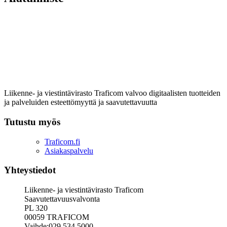
Liikenne- ja viestintävirasto Traficom valvoo digitaalisten tuotteiden
ja palveluiden esteettömyyttä ja saavutettavuutta
Tutustu myös
Traficom.fi
Asiakaspalvelu
Yhteystiedot
Liikenne- ja viestintävirasto Traficom
Saavutettavuusvalvonta
PL 320
00059 TRAFICOM
Vaihde:029 534 5000