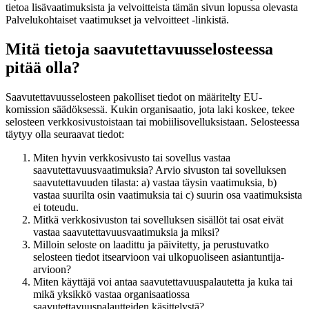
tietoa lisävaatimuksista ja velvoitteista tämän sivun lopussa olevasta
Palvelukohtaiset vaatimukset ja velvoitteet -linkistä.
Mitä tietoja saavutettavuusselosteessa
pitää olla?
Saavutettavuusselosteen pakolliset tiedot on määritelty EU-
komission säädöksessä. Kukin organisaatio, jota laki koskee, tekee
selosteen verkkosivustoistaan tai mobiilisovelluksistaan. Selosteessa
täytyy olla seuraavat tiedot:
Miten hyvin verkkosivusto tai sovellus vastaa
saavutettavuusvaatimuksia? Arvio sivuston tai sovelluksen
saavutettavuuden tilasta: a) vastaa täysin vaatimuksia, b)
vastaa suurilta osin vaatimuksia tai c) suurin osa vaatimuksista
ei toteudu.
Mitkä verkkosivuston tai sovelluksen sisällöt tai osat eivät
vastaa saavutettavuusvaatimuksia ja miksi?
Milloin seloste on laadittu ja päivitetty, ja perustuvatko
selosteen tiedot itsearvioon vai ulkopuoliseen asiantuntija-
arvioon?
Miten käyttäjä voi antaa saavutettavuuspalautetta ja kuka tai
mikä yksikkö vastaa organisaatiossa
saavutettavuuspalautteiden käsittelystä?