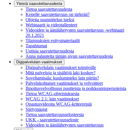
Yleistä saavutettavuudesta
Tietoa saavutettavuudesta
Kenelle saavutettavuus on tärkeää?
Ohjeita suunnittelun tueksi
Webinaarit ja videotallenteet
Videoiden ja äänilähetysten saavutettavuus -webinaari
20.1.2021
Tilaisuuksien esitysmateriaalit
Tapahtumat
Uutisia saavutettavuudesta
Anna palautetta tämän sivun saavutettavuudesta
Digipalvelulain vaatimukset
Digipalvelulain vaatimukset toimijoille
Mitä palveluja ja sisältöjä laki koskee?
Soveltamisala: kuulummeko lain piiriin?
Palvelukohtaiset vaatimukset ja velvoitteet
Ilmoitusvelvollisuus puutteista ja poikkeamisperusteista
Tietoa WCAG-ohjeistuksesta
WCAG 2.1: lain vaatimukset
Opastusvideoita WCAG-kriteereistä
Siirtymäajat
Tietoa saavutettavuusselosteesta
UKK - saavutettavuusseloste
Videoiden ja äänilähetysten saavutettavuus