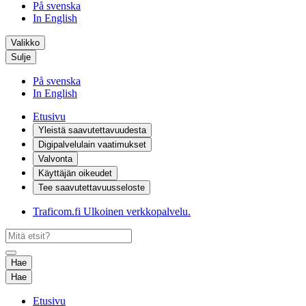
På svenska
In English
Valikko
Sulje
På svenska
In English
Etusivu
Yleistä saavutettavuudesta
Digipalvelulain vaatimukset
Valvonta
Käyttäjän oikeudet
Tee saavutettavuusseloste
Traficom.fi
Ulkoinen verkkopalvelu.
Hae
Hae
Etusivu