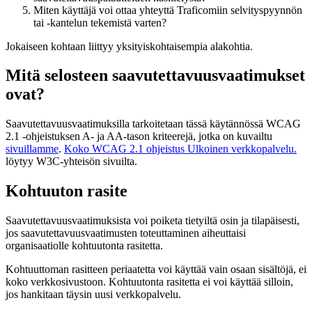
Miten käyttäjä voi ottaa yhteyttä Traficomiin selvityspyynnön
tai -kantelun tekemistä varten?
Jokaiseen kohtaan liittyy yksityiskohtaisempia alakohtia.
Mitä selosteen saavutettavuusvaatimukset
ovat?
Saavutettavuusvaatimuksilla tarkoitetaan tässä käytännössä WCAG
2.1 -ohjeistuksen A- ja AA-tason kriteerejä, jotka on kuvailtu
sivuillamme
.
Koko WCAG 2.1 ohjeistus
Ulkoinen verkkopalvelu.
löytyy W3C-yhteisön sivuilta.
Kohtuuton rasite
Saavutettavuusvaatimuksista voi poiketa tietyiltä osin ja tilapäisesti,
jos saavutettavuusvaatimusten toteuttaminen aiheuttaisi
organisaatiolle kohtuutonta rasitetta.
Kohtuuttoman rasitteen periaatetta voi käyttää vain osaan sisältöjä, ei
koko verkkosivustoon. Kohtuutonta rasitetta ei voi käyttää silloin,
jos hankitaan täysin uusi verkkopalvelu.