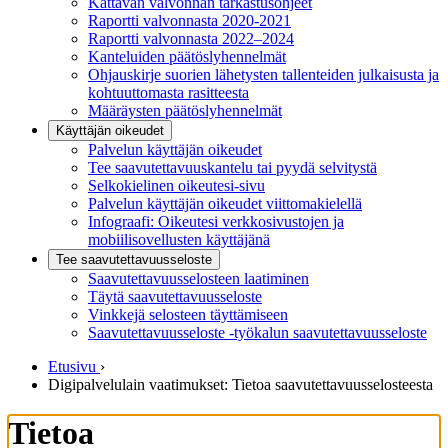
Kattavan valvonnan tarkastusohjeet
Raportti valvonnasta 2020-2021
Raportti valvonnasta 2022–2024
Kanteluiden päätöslyhennelmät
Ohjauskirje suorien lähetysten tallenteiden julkaisusta ja
kohtuuttomasta rasitteesta
Määräysten päätöslyhennelmät
Käyttäjän oikeudet
Palvelun käyttäjän oikeudet
Tee saavutettavuuskantelu tai pyydä selvitystä
Selkokielinen oikeutesi-sivu
Palvelun käyttäjän oikeudet viittomakielellä
Infograafi: Oikeutesi verkkosivustojen ja
mobiilisovellusten käyttäjänä
Tee saavutettavuusseloste
Saavutettavuus­selosteen laatiminen
Täytä saavutettavuusseloste
Vinkkejä selosteen täyttämiseen
Saavutettavuusseloste -työkalun saavutettavuusseloste
Etusivu
›
Digipalvelulain vaatimukset: Tietoa saavutettavuusselosteesta
Tietoa