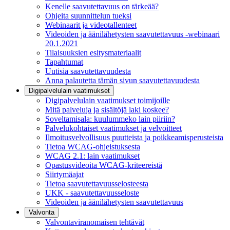
Kenelle saavutettavuus on tärkeää?
Ohjeita suunnittelun tueksi
Webinaarit ja videotallenteet
Videoiden ja äänilähetysten saavutettavuus -webinaari
20.1.2021
Tilaisuuksien esitysmateriaalit
Tapahtumat
Uutisia saavutettavuudesta
Anna palautetta tämän sivun saavutettavuudesta
Digipalvelulain vaatimukset
Digipalvelulain vaatimukset toimijoille
Mitä palveluja ja sisältöjä laki koskee?
Soveltamisala: kuulummeko lain piiriin?
Palvelukohtaiset vaatimukset ja velvoitteet
Ilmoitusvelvollisuus puutteista ja poikkeamisperusteista
Tietoa WCAG-ohjeistuksesta
WCAG 2.1: lain vaatimukset
Opastusvideoita WCAG-kriteereistä
Siirtymäajat
Tietoa saavutettavuusselosteesta
UKK - saavutettavuusseloste
Videoiden ja äänilähetysten saavutettavuus
Valvonta
Valvontaviranomaisen tehtävät