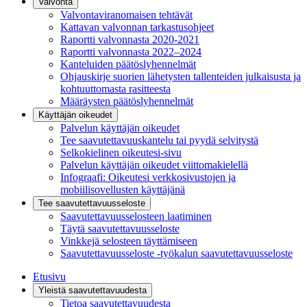
Valvonta
Valvontaviranomaisen tehtävät
Kattavan valvonnan tarkastusohjeet
Raportti valvonnasta 2020-2021
Raportti valvonnasta 2022–2024
Kanteluiden päätöslyhennelmät
Ohjauskirje suorien lähetysten tallenteiden julkaisusta ja
kohtuuttomasta rasitteesta
Määräysten päätöslyhennelmät
Käyttäjän oikeudet
Palvelun käyttäjän oikeudet
Tee saavutettavuuskantelu tai pyydä selvitystä
Selkokielinen oikeutesi-sivu
Palvelun käyttäjän oikeudet viittomakielellä
Infograafi: Oikeutesi verkkosivustojen ja
mobiilisovellusten käyttäjänä
Tee saavutettavuusseloste
Saavutettavuus­selosteen laatiminen
Täytä saavutettavuusseloste
Vinkkejä selosteen täyttämiseen
Saavutettavuusseloste -työkalun saavutettavuusseloste
Etusivu
Yleistä saavutettavuudesta
Tietoa saavutettavuudesta