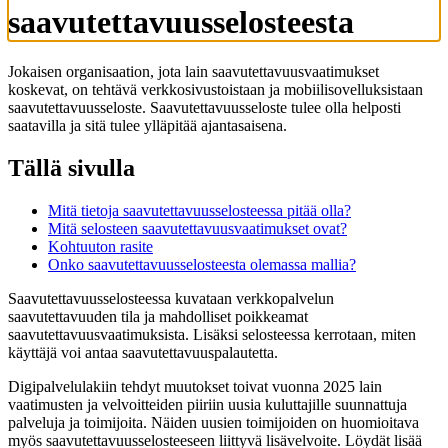
saavutettavuusselosteesta
Jokaisen organisaation, jota lain saavutettavuusvaatimukset
koskevat, on tehtävä verkkosivustoistaan ja mobiilisovelluksistaan
saavutettavuusseloste. Saavutettavuusseloste tulee olla helposti
saatavilla ja sitä tulee ylläpitää ajantasaisena.
Tällä sivulla
Mitä tietoja saavutettavuusselosteessa pitää olla?
Mitä selosteen saavutettavuusvaatimukset ovat?
Kohtuuton rasite
Onko saavutettavuusselosteesta olemassa mallia?
Saavutettavuusselosteessa kuvataan verkkopalvelun
saavutettavuuden tila ja mahdolliset poikkeamat
saavutettavuusvaatimuksista. Lisäksi selosteessa kerrotaan, miten
käyttäjä voi antaa saavutettavuuspalautetta.
Digipalvelulakiin tehdyt muutokset toivat vuonna 2025 lain
vaatimusten ja velvoitteiden piiriin uusia kuluttajille suunnattuja
palveluja ja toimijoita. Näiden uusien toimijoiden on huomioitava
myös saavutettavuusselosteeseen liittyvä lisävelvoite. Löydät lisää