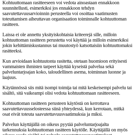
Kohtuuttomaan rasitteeseen voi vedota ainoastaan ennakkoon
suunnitellusti, esimerkiksi jos ennakkoon tehdyn
saavutettavuusarvioinnin perusteella voi osoittaa vaatimusten
toteuttamisen aiheuttavan organisaation toiminnalle kohtuuttoman
rasitteen.
Laissa ei ole annettu yksityiskohtaisia kriteerejä sille, milloin
kohtuuttoman rasitteen perustetta voi käyttää ja milloin esimerkiksi
jokin kehittämiskustannus tai muutostyö katsottaisiin kohtuuttomaksi
rasitteeksi.
Kun arvioidaan kohtuutonta rasitetta, otetaan huomioon erityisesti
vammaisten ihmisten tarpeet käyttää kyseistä palvelua sekä
palveluntarjoajan koko, taloudellinen asema, toiminnan luonne ja
laajuus.
Käytännössä siis mitä isompi toimija tai mitä keskeisempi palvelu tai
sisältö, sitä vaikeampi olisi vedota kohtuuttomaan rasitteeseen.
Kohtuuttoman rasitteen perusteen käytöstä on kerrottava
saavutettavuusselosteessa siinä yhteydessä, kun kerrotaan, mitkä
osat eivät toteuta saavutettavuusvaatimuksia ja miksi.
Palvelun käyttäjällä on oikeus pyytää palveluntarjoajalta
tarkennuksia kohtuuttoman rasitteen käytölle. Käyttäjällä on myös