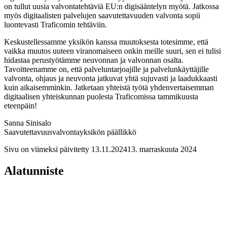
on tullut uusia valvontatehtäviä EU:n digisääntelyn myötä. Jatkossa
myös digitaalisten palvelujen saavutettavuuden valvonta sopii
luontevasti Traficomin tehtäviin.
Keskustellessamme yksikön kanssa muutoksesta totesimme, että
vaikka muutos uuteen viranomaiseen onkin meille suuri, sen ei tulisi
hidastaa perustyötämme neuvonnan ja valvonnan osalta.
Tavoitteenamme on, että palveluntarjoajille ja palvelunkäyttäjille
valvonta, ohjaus ja neuvonta jatkuvat yhtä sujuvasti ja laadukkaasti
kuin aikaisemminkin. Jatketaan yhteistä työtä yhdenvertaisemman
digitaalisen yhteiskunnan puolesta Traficomissa tammikuusta
eteenpäin!
Sanna Sinisalo
Saavutettavuusvalvontayksikön päällikkö
Sivu on viimeksi päivitetty
13.11.2024
13. marraskuuta 2024
Alatunniste