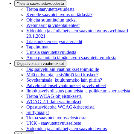
Yleistä saavutettavuudesta
Tietoa saavutettavuudesta
Kenelle saavutettavuus on tärkeää?
Ohjeita suunnittelun tueksi
Webinaarit ja videotallenteet
Videoiden ja äänilähetysten saavutettavuus -webinaari
20.1.2021
Tilaisuuksien esitysmateriaalit
Tapahtumat
Uutisia saavutettavuudesta
Anna palautetta tämän sivun saavutettavuudesta
Digipalvelulain vaatimukset
Digipalvelulain vaatimukset toimijoille
Mitä palveluja ja sisältöjä laki koskee?
Soveltamisala: kuulummeko lain piiriin?
Palvelukohtaiset vaatimukset ja velvoitteet
Ilmoitusvelvollisuus puutteista ja poikkeamisperusteista
Tietoa WCAG-ohjeistuksesta
WCAG 2.1: lain vaatimukset
Opastusvideoita WCAG-kriteereistä
Siirtymäajat
Tietoa saavutettavuusselosteesta
UKK - saavutettavuusseloste
Videoiden ja äänilähetysten saavutettavuus