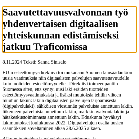
Saavutettavuusvalvonnan työ
yhdenvertaisen digitaalisen
yhteiskunnan edistämiseksi
jatkuu Traficomissa
8.11.2024 Teksti: Sanna Sinisalo
EU:n esteettömyysdirektiivi toi mukanaan Suomen lainsäädäntöön
uusia vaatimuksia niin digitaalisten palvelujen saavutettavuudelle
kuin tuotteiden esteettömyydelle. Direktiivi toimeenpantiin
Suomessa siten, että syntyi uusi laki eräiden tuotteiden
esteettömyysvaatimuksista ja lisäksi muutoksia tehtiin viiteen
muuhun lakiin: lakiin digitaalisten palvelujen tarjoamisesta
(digipalvelulaki), sähköisen viestinnän palveluista annettuun lakiin,
liikenteen palveluista annettuun lakiin, markkinavalvontalakiin ja
hätäkeskustoiminnasta annettuun lakiin. Eduskunta hyväksyi
lakimuutokset joulukuussa 2022. Digipalvelujen osalta uusien
säännöksien soveltaminen alkaa 28.6.2025 alkaen.
Alkuun tuotteiden ja palvelujen esteettömyys- ja