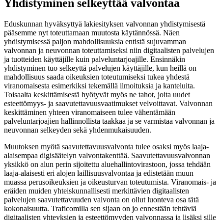
Yhdistyminen selkeyttää valvontaa
Eduskunnan hyväksyttyä lakiesityksen valvonnan yhdistymisestä
pääsemme nyt toteuttamaan muutosta käytännössä. Näen
yhdistymisessä paljon mahdollisuuksia entistä sujuvamman
valvonnan ja neuvonnan toteuttamiseksi niin digitaalisten palvelujen
ja tuotteiden käyttäjille kuin palveluntarjoajille. Ensinnäkin
yhdistyminen tuo selkeyttä palvelujen käyttäjille, kun heillä on
mahdollisuus saada oikeuksien toteutumiseksi tukea yhdestä
viranomaisesta esimerkiksi tekemällä ilmoituksia ja kanteluita.
Toisaalta keskittämisestä hyötyvät myös ne tahot, joita uudet
esteettömyys- ja saavutettavuusvaatimukset velvoittavat. Valvonnan
keskittäminen yhteen viranomaiseen tulee vähentämään
palveluntarjoajien hallinnollista taakkaa ja se varmistaa valvonnan ja
neuvonnan selkeyden sekä yhdenmukaisuuden.
Muutoksen myötä saavutettavuusvalvonta tulee osaksi myös laaja-
alaisempaa digisäätelyn valvontakenttää. Saavutettavuusvalvonnan
yksikkö on alun perin sijoitettu aluehallintovirastoon, jossa tehdään
laaja-alaisesti eri alojen laillisuusvalvontaa ja edistetään muun
muassa perusoikeuksien ja oikeusturvan toteutumista. Viranomais- ja
eräiden muiden yhteiskunnallisesti merkittävien digitaalisten
palvelujen saavutettavuuden valvonta on ollut luonteva osa tätä
kokonaisuutta. Traficomilla sen sijaan on jo ennestään tehtäviä
digitaalisten yhteyksien ja esteettömyyden valvonnassa ja lisäksi sille