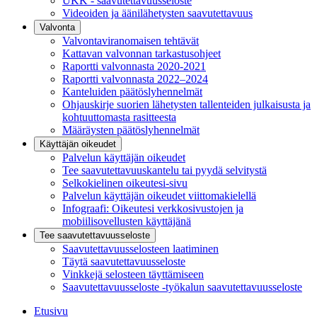
UKK - saavutettavuusseloste
Videoiden ja äänilähetysten saavutettavuus
Valvonta
Valvontaviranomaisen tehtävät
Kattavan valvonnan tarkastusohjeet
Raportti valvonnasta 2020-2021
Raportti valvonnasta 2022–2024
Kanteluiden päätöslyhennelmät
Ohjauskirje suorien lähetysten tallenteiden julkaisusta ja
kohtuuttomasta rasitteesta
Määräysten päätöslyhennelmät
Käyttäjän oikeudet
Palvelun käyttäjän oikeudet
Tee saavutettavuuskantelu tai pyydä selvitystä
Selkokielinen oikeutesi-sivu
Palvelun käyttäjän oikeudet viittomakielellä
Infograafi: Oikeutesi verkkosivustojen ja
mobiilisovellusten käyttäjänä
Tee saavutettavuusseloste
Saavutettavuus­selosteen laatiminen
Täytä saavutettavuusseloste
Vinkkejä selosteen täyttämiseen
Saavutettavuusseloste -työkalun saavutettavuusseloste
Etusivu