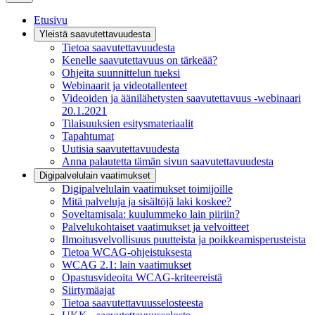
Etusivu
Yleistä saavutettavuudesta
Tietoa saavutettavuudesta
Kenelle saavutettavuus on tärkeää?
Ohjeita suunnittelun tueksi
Webinaarit ja videotallenteet
Videoiden ja äänilähetysten saavutettavuus -webinaari
20.1.2021
Tilaisuuksien esitysmateriaalit
Tapahtumat
Uutisia saavutettavuudesta
Anna palautetta tämän sivun saavutettavuudesta
Digipalvelulain vaatimukset
Digipalvelulain vaatimukset toimijoille
Mitä palveluja ja sisältöjä laki koskee?
Soveltamisala: kuulummeko lain piiriin?
Palvelukohtaiset vaatimukset ja velvoitteet
Ilmoitusvelvollisuus puutteista ja poikkeamisperusteista
Tietoa WCAG-ohjeistuksesta
WCAG 2.1: lain vaatimukset
Opastusvideoita WCAG-kriteereistä
Siirtymäajat
Tietoa saavutettavuusselosteesta