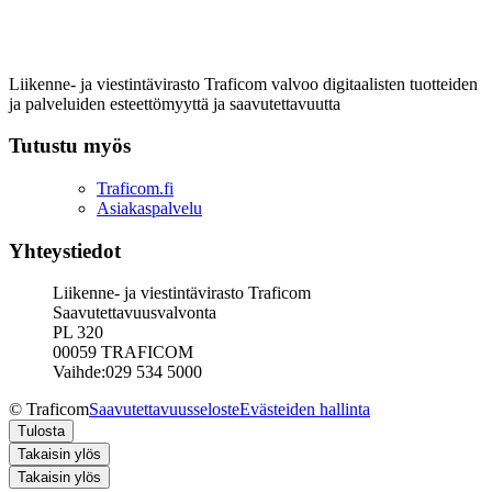
Liikenne- ja viestintävirasto Traficom valvoo digitaalisten tuotteiden
ja palveluiden esteettömyyttä ja saavutettavuutta
Tutustu myös
Traficom.fi
Asiakaspalvelu
Yhteystiedot
Liikenne- ja viestintävirasto Traficom
Saavutettavuusvalvonta
PL 320
00059 TRAFICOM
Vaihde:029 534 5000
© Traficom
Saavutettavuusseloste
Evästeiden hallinta
Tulosta
Takaisin ylös
Takaisin ylös