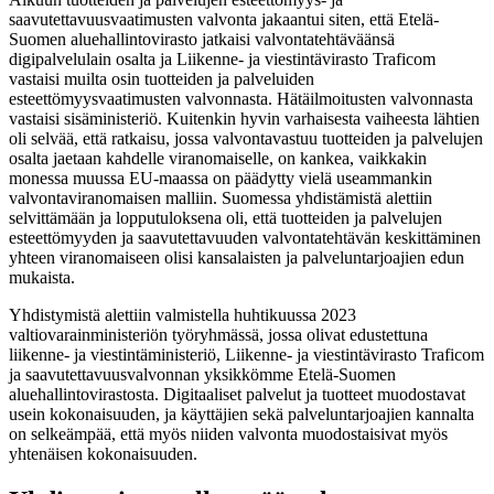
saavutettavuusvaatimusten valvonta jakaantui siten, että Etelä-
Suomen aluehallintovirasto jatkaisi valvontatehtäväänsä
digipalvelulain osalta ja Liikenne- ja viestintävirasto Traficom
vastaisi muilta osin tuotteiden ja palveluiden
esteettömyysvaatimusten valvonnasta. Hätäilmoitusten valvonnasta
vastaisi sisäministeriö. Kuitenkin hyvin varhaisesta vaiheesta lähtien
oli selvää, että ratkaisu, jossa valvontavastuu tuotteiden ja palvelujen
osalta jaetaan kahdelle viranomaiselle, on kankea, vaikkakin
monessa muussa EU-maassa on päädytty vielä useammankin
valvontaviranomaisen malliin. Suomessa yhdistämistä alettiin
selvittämään ja lopputuloksena oli, että tuotteiden ja palvelujen
esteettömyyden ja saavutettavuuden valvontatehtävän keskittäminen
yhteen viranomaiseen olisi kansalaisten ja palveluntarjoajien edun
mukaista.
Yhdistymistä alettiin valmistella huhtikuussa 2023
valtiovarainministeriön työryhmässä, jossa olivat edustettuna
liikenne- ja viestintäministeriö, Liikenne- ja viestintävirasto Traficom
ja saavutettavuusvalvonnan yksikkömme Etelä-Suomen
aluehallintovirastosta. Digitaaliset palvelut ja tuotteet muodostavat
usein kokonaisuuden, ja käyttäjien sekä palveluntarjoajien kannalta
on selkeämpää, että myös niiden valvonta muodostaisivat myös
yhtenäisen kokonaisuuden.