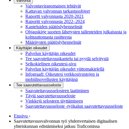
Valvonta
Valvontaviranomaisen tehtävät
Kattavan valvonnan tarkastusohjeet
Raportti valvonnasta 2020-2021
Raportti valvonnasta 2022–2024
Kanteluiden päätöslyhennelmät
Ohjauskirje suorien lähetysten tallenteiden julkaisusta ja
kohtuuttomasta rasitteesta
Määräysten päätöslyhennelmät
Käyttäjän oikeudet
Palvelun käyttäjän oikeudet
Tee saavutettavuuskantelu tai pyydä selvitystä
Selkokielinen oikeutesi-sivu
Palvelun käyttäjän oikeudet viittomakielellä
Infograafi: Oikeutesi verkkosivustojen ja
mobiilisovellusten käyttäjänä
Tee saavutettavuusseloste
Saavutettavuus­selosteen laatiminen
Täytä saavutettavuusseloste
Vinkkejä selosteen täyttämiseen
Saavutettavuusseloste -työkalun saavutettavuusseloste
Etusivu
›
Saavutettavuusvalvonnan työ yhdenvertaisen digitaalisen
yhteiskunnan edistämiseksi jatkuu Traficomissa