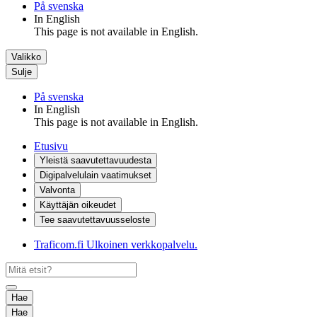
På svenska
In English
This page is not available in English.
Valikko
Sulje
På svenska
In English
This page is not available in English.
Etusivu
Yleistä saavutettavuudesta
Digipalvelulain vaatimukset
Valvonta
Käyttäjän oikeudet
Tee saavutettavuusseloste
Traficom.fi
Ulkoinen verkkopalvelu.
Hae
Hae