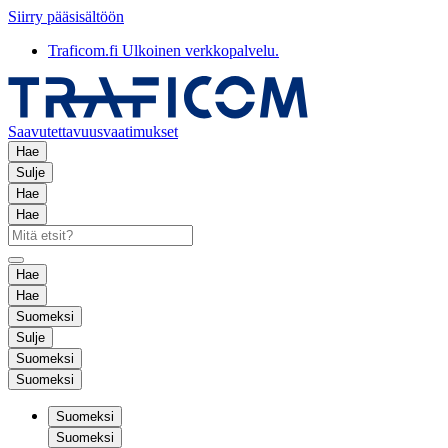
Siirry pääsisältöön
Traficom.fi
Ulkoinen verkkopalvelu.
Saavutettavuusvaatimukset
Hae
Sulje
Hae
Hae
Hae
Hae
Suomeksi
Sulje
Suomeksi
Suomeksi
Suomeksi
Suomeksi