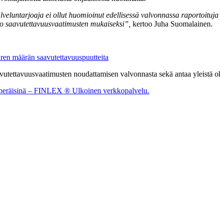
veluntarjoaja ei ollut huomioinut edellisessä valvonnassa raportoituja 
 saavutettavuusvaatimusten mukaiseksi”,
kertoo Juha Suomalainen.
uren määrän saavutettavuuspuutteita
vutettavuusvaatimusten noudattamisen valvonnasta sekä antaa yleistä o
kuperäisinä – FINLEX ®
Ulkoinen verkkopalvelu.