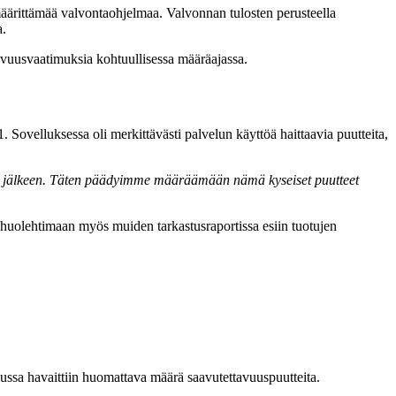
äärittämää valvontaohjelmaa. Valvonnan tulosten perusteella
a.
avuusvaatimuksia kohtuullisessa määräajassa.
Sovelluksessa oli merkittävästi palvelun käyttöä haittaavia puutteita,
nnan jälkeen. Täten päädyimme määräämään nämä kyseiset puutteet
a huolehtimaan myös muiden tarkastusraportissa esiin tuotujen
ussa havaittiin huomattava määrä saavutettavuuspuutteita.