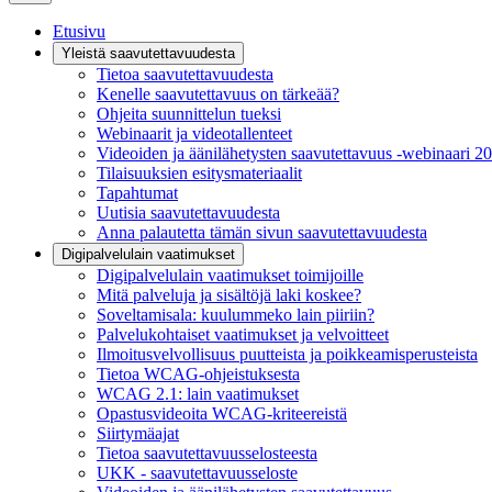
Etusivu
Yleistä saavutettavuudesta
Tietoa saavutettavuudesta
Kenelle saavutettavuus on tärkeää?
Ohjeita suunnittelun tueksi
Webinaarit ja videotallenteet
Videoiden ja äänilähetysten saavutettavuus -webinaari 2
Tilaisuuksien esitysmateriaalit
Tapahtumat
Uutisia saavutettavuudesta
Anna palautetta tämän sivun saavutettavuudesta
Digipalvelulain vaatimukset
Digipalvelulain vaatimukset toimijoille
Mitä palveluja ja sisältöjä laki koskee?
Soveltamisala: kuulummeko lain piiriin?
Palvelukohtaiset vaatimukset ja velvoitteet
Ilmoitusvelvollisuus puutteista ja poikkeamisperusteista
Tietoa WCAG-ohjeistuksesta
WCAG 2.1: lain vaatimukset
Opastusvideoita WCAG-kriteereistä
Siirtymäajat
Tietoa saavutettavuusselosteesta
UKK - saavutettavuusseloste