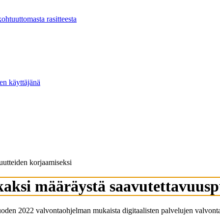
kohtuuttomasta rasitteesta
ten käyttäjänä
uutteiden korjaamiseksi
 kaksi määräystä saavutettavuusp
uoden 2022 valvontaohjelman mukaista digitaalisten palvelujen valvont