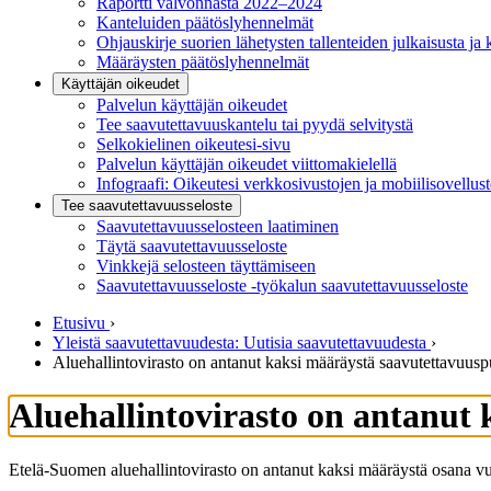
Raportti valvonnasta 2022–2024
Kanteluiden päätöslyhennelmät
Ohjauskirje suorien lähetysten tallenteiden julkaisusta ja 
Määräysten päätöslyhennelmät
Käyttäjän oikeudet
Palvelun käyttäjän oikeudet
Tee saavutettavuuskantelu tai pyydä selvitystä
Selkokielinen oikeutesi-sivu
Palvelun käyttäjän oikeudet viittomakielellä
Infograafi: Oikeutesi verkkosivustojen ja mobiilisovellus
Tee saavutettavuusseloste
Saavutettavuus­selosteen laatiminen
Täytä saavutettavuusseloste
Vinkkejä selosteen täyttämiseen
Saavutettavuusseloste -työkalun saavutettavuusseloste
Etusivu
›
Yleistä saavutettavuudesta: Uutisia saavutettavuudesta
›
Aluehallintovirasto on antanut kaksi määräystä saavutettavuusp
Aluehallintovirasto on antanut
Etelä-Suomen aluehallintovirasto on antanut kaksi määräystä osana v