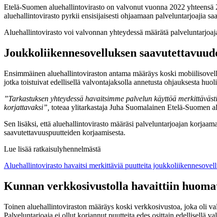
Etelä-Suomen aluehallintovirasto on valvonut vuonna 2022 yhteensä 2
aluehallintovirasto pyrkii ensisijaisesti ohjaamaan palveluntarjoajia s
Aluehallintovirasto voi valvonnan yhteydessä määrätä palveluntarjoaj
Joukkoliikennesovelluksen saavutettavuude
Ensimmäinen aluehallintoviraston antama määräys koski mobiilisovellus
jotka toistuivat edellisellä valvontajaksolla annetusta ohjauksesta huol
”Tarkastuksen yhteydessä havaitsimme palvelun käyttöä merkittävästi
korjattavaksi”,
toteaa ylitarkastaja Juha Suomalainen Etelä-Suomen al
Sen lisäksi, että aluehallintovirasto määräsi palveluntarjoajan korjaa
saavutettavuuspuutteiden korjaamisesta.
Lue lisää ratkaisulyhennelmästä
Aluehallintovirasto havaitsi merkittäviä puutteita joukkoliikennesove
Kunnan verkkosivustolla havaittiin huoma
Toinen aluehallintoviraston määräys koski verkkosivustoa, joka oli v
Palveluntarjoaja ei ollut korjannut puutteita edes osittain edellisellä 