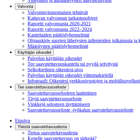
Videoiden ja äänilähetysten saavutettavuus
Valvonta
Valvontaviranomaisen tehtävät
Kattavan valvonnan tarkastusohjeet
Raportti valvonnasta 2020-2021
Raportti valvonnasta 2022–2024
Kanteluiden päätöslyhennelmät
Ohjauskirje suorien lähetysten tallenteiden julkaisusta ja 
Määräysten päätöslyhennelmät
Käyttäjän oikeudet
Palvelun käyttäjän oikeudet
Tee saavutettavuuskantelu tai pyydä selvitystä
Selkokielinen oikeutesi-sivu
Palvelun käyttäjän oikeudet viittomakielellä
Infograafi: Oikeutesi verkkosivustojen ja mobiilisovellus
Tee saavutettavuusseloste
Saavutettavuus­selosteen laatiminen
Täytä saavutettavuusseloste
Vinkkejä selosteen täyttämiseen
Saavutettavuusseloste -työkalun saavutettavuusseloste
Etusivu
Yleistä saavutettavuudesta
Tietoa saavutettavuudesta
Kenelle saavutettavuus on tärkeää?