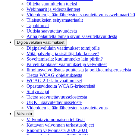
Ohjeita suunnittelun tueksi
Webinaarit ja videotallenteet
Videoiden ja äänilähetysten saavutettavuus -webinaari 2
Tilaisuuksien esitysmateriaalit
Tapahtumat
Uutisia saavutettavuudesta
Anna palautetta tämän sivun saavutettavuudesta
Digipalvelulain vaatimukset
Digipalvelulain vaatimukset toimijoille
Mitä palveluja ja sisältöjä laki koskee?
Soveltamisala: kuulummeko lain piiriin?
Palvelukohtaiset vaatimukset ja velvoitteet
Ilmoitusvelvollisuus puutteista ja poikkeamisperusteista
Tietoa WCAG-ohjeistuksesta
WCAG 2.1: lain vaatimukset
Opastusvideoita WCAG-kriteereistä
Siirtymäajat
Tietoa saavutettavuusselosteesta
UKK - saavutettavuusseloste
Videoiden ja äänilähetysten saavutettavuus
Valvonta
Valvontaviranomaisen tehtävät
Kattavan valvonnan tarkastusohjeet
Raportti valvonnasta 2020-2021