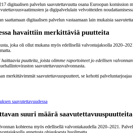
17 digitaalisen palvelun saavutettavuutta osana Euroopan komission m
aavutettavuusvaatimusten ja digipalvelulain velvoitteiden noudattamisess
an saattamaan digitaalisen palvelun vastaamaan lain mukaisia saavutett
ssa havaittiin merkittäviä puutteita
ta, joka oli ollut mukana myös edellisellä valvontajaksolla 2020–2021. 
imatta.
 haittaavia puutteita, joista olimme raportoineet jo edellisen valvo
uehallintoviraston saavutettavuusvalvonnasta.
maan merkittävimmät saavutettavuuspuutteet, se kehotti palveluntarjoaja
lluksen saavutettavuudessa
ttavan suuri määrä saavutettavuuspuutteita
alvonnan kohteena myös edellisellä valvontakaudella 2020–2021. Palvel
valvontajaksolla annetusta ohjauksesta huolimatta.