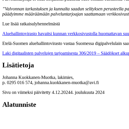
”Valvonnan tarkastuksen ja kunnalta saadun selityksen perusteella pal
päädyimme määräämään palveluntarjoajan saattamaan verkkosivusto
Lue lisää ratkaisulyhennelmästä
Aluehallintovirasto havaitsi kunnan verkkosivustolla huomattavan su
Etelä-Suomen aluehallintovirasto vastaa Suomessa digipalvelulain saa
Laki digitaalisten palvelujen tarjoamisesta 306/2019 – Säädökset al
Lisätietoja
Johanna Kuokkanen-Muotka, lakimies,
p. 0295 016 574, johanna.kuokkanen-muotka@avi.fi
Sivu on viimeksi päivitetty
4.12.2024
4. joulukuuta 2024
Alatunniste