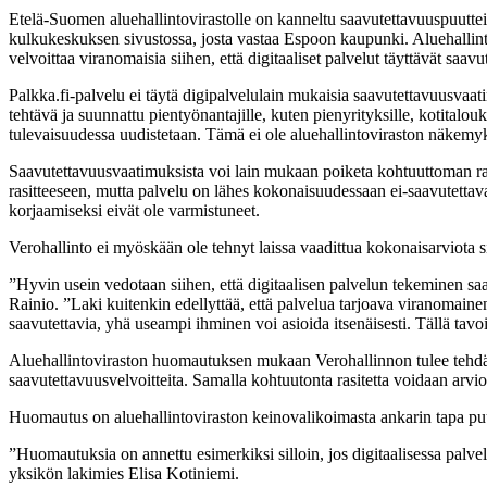
Etelä-Suomen aluehallintovirastolle on kanneltu saavutettavuuspuuttei
kulkukeskuksen sivustossa, josta vastaa Espoon kaupunki. Aluehallin
velvoittaa viranomaisia siihen, että digitaaliset palvelut täyttävät saa
Palkka.fi-palvelu ei täytä digipalvelulain mukaisia saavutettavuusvaat
tehtävä ja suunnattu pientyönantajille, kuten pienyrityksille, kotitalou
tulevaisuudessa uudistetaan. Tämä ei ole aluehallintoviraston näkem
Saavutettavuusvaatimuksista voi lain mukaan poiketa kohtuuttoman rasi
rasitteeseen, mutta palvelu on lähes kokonaisuudessaan ei-saavutettav
korjaamiseksi eivät ole varmistuneet.
Verohallinto ei myöskään ole tehnyt laissa vaadittua kokonaisarviota si
”Hyvin usein vedotaan siihen, että digitaalisen palvelun tekeminen s
Rainio. ”Laki kuitenkin edellyttää, että palvelua tarjoava viranomain
saavutettavia, yhä useampi ihminen voi asioida itsenäisesti. Tällä tav
Aluehallintoviraston huomautuksen mukaan Verohallinnon tulee tehdä su
saavutettavuusvelvoitteita. Samalla kohtuutonta rasitetta voidaan arv
Huomautus on aluehallintoviraston keinovalikoimasta ankarin tapa puut
”Huomautuksia on annettu esimerkiksi silloin, jos digitaalisessa palve
yksikön lakimies Elisa Kotiniemi.