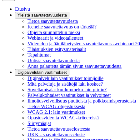
Etusivu
Yleistä saavutettavuudesta
Tietoa saavutettavuudesta
Kenelle saavutettavuus on tärkeää?
Ohjeita suunnittelun tueksi
Webinaarit ja videotallenteet
Videoiden ja äänilähetysten saavutettavuus -webinaari 2
Tilaisuuksien esitysmateriaalit
Tapahtumat
Uutisia saavutettavuudesta
Anna palautetta tämän sivun saavutettavuudesta
Digipalvelulain vaatimukset
Digipalvelulain vaatimukset toimijoille
Mitä palveluja ja sisältöjä laki koskee?
Soveltamisala: kuulummeko lain piiriin?
Palvelukohtaiset vaatimukset ja velvoitteet
Ilmoitusvelvollisuus puutteista ja poikkeamisperusteista
Tietoa WCAG-ohjeistuksesta
WCAG 2.1: lain vaatimukset
Opastusvideoita WCAG-kriteereistä
Siirtymäajat
Tietoa saavutettavuusselosteesta
UKK - saavutettavuusseloste