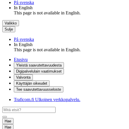
På svenska
In English
This page is not available in English.
Valikko
Sulje
På svenska
In English
This page is not available in English.
Etusivu
Yleistä saavutettavuudesta
Digipalvelulain vaatimukset
Valvonta
Käyttäjän oikeudet
Tee saavutettavuusseloste
Traficom.fi
Ulkoinen verkkopalvelu.
Hae
Hae