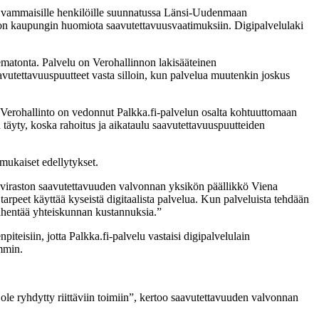
 ja vammaisille henkilöille suunnatussa Länsi-Uudenmaan
oon kaupungin huomiota saavutettavuusvaatimuksiin. Digipalvelulaki
lematonta. Palvelu on Verohallinnon lakisääteinen
saavutettavuuspuutteet vasta silloin, kun palvelua muutenkin joskus
. Verohallinto on vedonnut Palkka.fi-palvelun osalta kohtuuttomaan
täyty, koska rahoitus ja aikataulu saavutettavuuspuutteiden
 mukaiset edellytykset.
toviraston saavutettavuuden valvonnan yksikön päällikkö Viena
rpeet käyttää kyseistä digitaalista palvelua. Kun palveluista tehdään
 vähentää yhteiskunnan kustannuksia.”
eisiin, jotta Palkka.fi-palvelu vastaisi digipalvelulain
emmin.
 ole ryhdytty riittäviin toimiin”, kertoo saavutettavuuden valvonnan