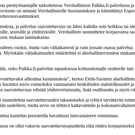
sta pientyönantajille tarkoitetussa Verohallinnon Palkka.fi-palvelussa
tovirasto on antanut Verohallinnolle huomautuksen ja kiinnittänyt Esp
vutettavuusvaatimukset.
imuksia, ja palvelun saavutettavuus on lähes kaikilta osin heikkoa tai o
ksille, seuroille ja yhdistyksille. Verohallinto suunnittelee korjaavansa 
yksen mukaan lainmukaista.
tteen vuoksi, mutta vain väliaikaisesti ja vain jossain osassa palvelua
a. Myöskään väliaikaisuuden määritelmä ei aluehallintoviraston mukaan 
itä, onko Palkka.fi-palvelun tapauksessa kohtuuttomalle rasitteelle lain
aavutettavaksi aiheuttaa kustannuksia”, kertoo Etelä-Suomen aluehallin
en huomioi myös esimerkiksi vammaisten henkilöiden mahdollisuudet ja ta
oin saavutettavuus edistää yhdenvertaisuutta, lisää osallisuutta ja myös
unnitelma saavutettavuuden takaamiseksi ja ryhtyä tarvittaviin toimenpit
ioida uudelleen, mutta arvio on tehtävä kattavammin ja kokonaisvaltais
tua kantelun perusteella havaittuun lainvastaiseen toimintaan.
lussa on ollut vakavia saavutettavuuspuutteita eikä niiden korjaamiseksi