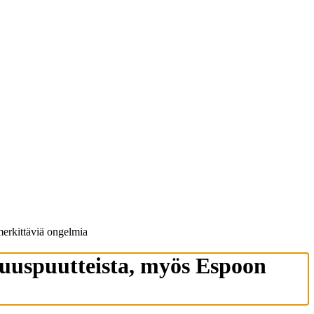
merkit­täviä ongelmia
vuus­puut­teista, myös Espoon