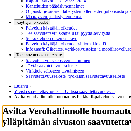
Raportti valvonnasta 2022–2024
Kanteluiden päätöslyhennelmät
Ohjauskirje suorien lähetysten tallenteiden julkaisusta ja 
Määräysten päätöslyhennelmät
Käyttäjän oikeudet
Palvelun käyttäjän oikeudet
Tee saavutettavuuskantelu tai pyydä selvitystä
Selkokielinen oikeutesi-sivu
Palvelun käyttäjän oikeudet viittomakielellä
Infograafi: Oikeutesi verkkosivustojen ja mobiilisovellus
Tee saavutettavuusseloste
Saavutettavuus­selosteen laatiminen
Täytä saavutettavuusseloste
Vinkkejä selosteen täyttämiseen
Saavutettavuusseloste -työkalun saavutettavuusseloste
Etusivu
›
Yleistä saavutettavuudesta: Uutisia saavutettavuudesta
›
Avilta Vero­hallin­nolle huomau­tus Palkka.fi-palvelun saavu­tet­t
Avilta Vero­hallin­nolle huomau­t
yllä­pitämän sivuston saavu­tet­t