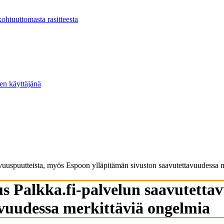
kohtuuttomasta rasitteesta
ten käyttäjänä
avuus­puut­teista, myös Espoon yllä­pitämän sivuston saavu­tet­tavuu­dessa 
us Palkka.fi-palvelun saavu­tet­ta
avuu­dessa merkit­täviä ongelmia