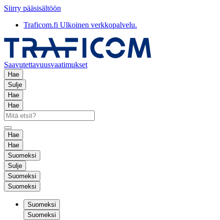
Siirry pääsisältöön
Traficom.fi
Ulkoinen verkkopalvelu.
Saavutettavuusvaatimukset
Hae
Sulje
Hae
Hae
Hae
Hae
Suomeksi
Sulje
Suomeksi
Suomeksi
Suomeksi
Suomeksi