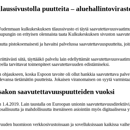
ussivustolla puutteita – aluehallintoviras
Uudenmaan kulkukeskuksen tilaussivusto ei täytä saavutettavuusvaatim
aupungin on erityisen olennaista taata Kulkukeskuksen sivuston saavute
tta pistokoemaisesti ja havaitsi palvelussa saavutettavuuspuutteita, joi
ittävästi siitä, täyttääkö palvelu lain edellyttämät saavutettavuusvaat
lla tarvittavat toimenpiteet saavutettavuuden edistämiseksi.
 ohjaukseen, koska Espoon tavoite oli ollut hankkia saavutettava palve
 olevansa tietämätön puutteista. Jokaisen viranomaisen on syytä varmist
sakon saavutettavuuspuutteiden vuoksi
n 1.4.2019. Lain taustalla on Euroopan unionin saavutettavuusdirektiivi
llisuutta ja mahdollisuutta itsenäiseen asiointiin myös digitaalisessa 
vuuden huomioon verkkosivustoissaan ja sovelluksissaan kaikissa vaiheiss