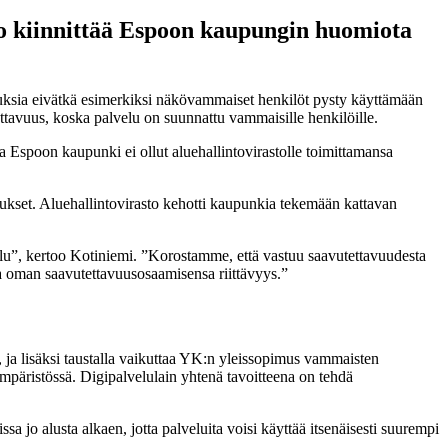
to kiinnittää Espoon kaupungin huomiota
uksia eivätkä esimerkiksi näkövammaiset henkilöt pysty käyttämään
ttavuus, koska palvelu on suunnattu vammaisille henkilöille.
ta Espoon kaupunki ei ollut aluehallintovirastolle toimittamansa
imukset. Aluehallintovirasto kehotti kaupunkia tekemään kattavan
lu”, kertoo Kotiniemi. ”Korostamme, että vastuu saavutettavuudesta
aa oman saavutettavuusosaamisensa riittävyys.”
, ja lisäksi taustalla vaikuttaa YK:n yleissopimus vammaisten
ympäristössä. Digipalvelulain yhtenä tavoitteena on tehdä
a jo alusta alkaen, jotta palveluita voisi käyttää itsenäisesti suurempi