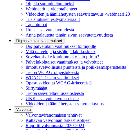
Ohjeita suunnittelun tueksi
Webinaarit ja videotallenteet
Videoiden ja äänilähetysten saavutettavuus -webinaari 2
Tilaisuuksien esitysmateriaalit
Tapahtumat
Uutisia saavutettavuudesta
Anna palautetta tämän sivun saavutettavuudesta
Digipalvelulain vaatimukset
Digipalvelulain vaatimukset toimijoille
Mitä palveluja ja sisältöjä laki koskee?
Soveltamisala: kuulummeko lain piiriin?
Palvelukohtaiset vaatimukset ja velvoitteet
Ilmoitusvelvollisuus puutteista ja poikkeamisperusteista
Tietoa WCAG-ohjeistuksesta
WCAG 2.1: lain vaatimukset
Opastusvideoita WCAG-kriteereistä
Siirtymäajat
Tietoa saavutettavuusselosteesta
UKK - saavutettavuusseloste
Videoiden ja äänilähetysten saavutettavuus
Valvonta
Valvontaviranomaisen tehtävät
Kattavan valvonnan tarkastusohjeet
Raportti valvonnasta 2020-2021