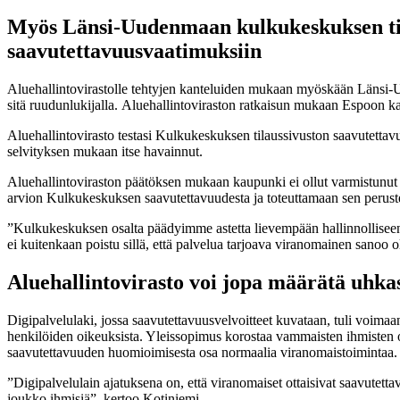
Myös Länsi-Uudenmaan kulkukeskuksen tila
saavutettavuusvaatimuksiin
Aluehallintovirastolle tehtyjen kanteluiden mukaan myöskään Länsi-
sitä ruudunlukijalla. Aluehallintoviraston ratkaisun mukaan Espoon k
Aluehallintovirasto testasi Kulkukeskuksen tilaussivuston saavutettavuu
selvityksen mukaan itse havainnut.
Aluehallintoviraston päätöksen mukaan kaupunki ei ollut varmistunut ri
arvion Kulkukeskuksen saavutettavuudesta ja toteuttamaan sen perustee
”Kulkukeskuksen osalta päädyimme astetta lievempään hallinnolliseen
ei kuitenkaan poistu sillä, että palvelua tarjoava viranomainen sanoo
Aluehallintovirasto voi jopa määrätä uhka
Digipalvelulaki, jossa saavutettavuusvelvoitteet kuvataan, tuli voimaa
henkilöiden oikeuksista. Yleissopimus korostaa vammaisten ihmisten osa
saavutettavuuden huomioimisesta osa normaalia viranomaistoimintaa.
”Digipalvelulain ajatuksena on, että viranomaiset ottaisivat saavutetta
joukko ihmisiä”, kertoo Kotiniemi.