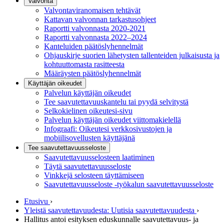
Valvonta
Valvontaviranomaisen tehtävät
Kattavan valvonnan tarkastusohjeet
Raportti valvonnasta 2020-2021
Raportti valvonnasta 2022–2024
Kanteluiden päätöslyhennelmät
Ohjauskirje suorien lähetysten tallenteiden julkaisusta ja
kohtuuttomasta rasitteesta
Määräysten päätöslyhennelmät
Käyttäjän oikeudet
Palvelun käyttäjän oikeudet
Tee saavutettavuuskantelu tai pyydä selvitystä
Selkokielinen oikeutesi-sivu
Palvelun käyttäjän oikeudet viittomakielellä
Infograafi: Oikeutesi verkkosivustojen ja
mobiilisovellusten käyttäjänä
Tee saavutettavuusseloste
Saavutettavuus­selosteen laatiminen
Täytä saavutettavuusseloste
Vinkkejä selosteen täyttämiseen
Saavutettavuusseloste -työkalun saavutettavuusseloste
Etusivu
›
Yleistä saavutettavuudesta: Uutisia saavutettavuudesta
›
Hallitus antoi esityksen eduskunnalle saavutettavuus- ja