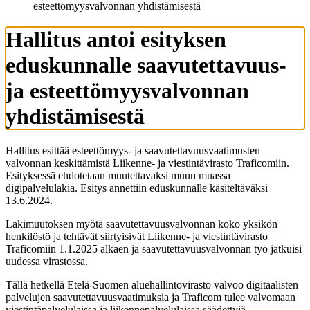
esteettömyysvalvonnan yhdistämisestä
Hallitus antoi esityksen
eduskunnalle saavutettavuus-
ja esteettömyysvalvonnan
yhdistämisestä
Hallitus esittää esteettömyys- ja saavutettavuusvaatimusten
valvonnan keskittämistä Liikenne- ja viestintävirasto Traficomiin.
Esityksessä ehdotetaan muutettavaksi muun muassa
digipalvelulakia. Esitys annettiin eduskunnalle käsiteltäväksi
13.6.2024.
Lakimuutoksen myötä saavutettavuusvalvonnan koko yksikön
henkilöstö ja tehtävät siirtyisivät Liikenne- ja viestintävirasto
Traficomiin 1.1.2025 alkaen ja saavutettavuusvalvonnan työ jatkuisi
uudessa virastossa.
Tällä hetkellä Etelä-Suomen aluehallintovirasto valvoo digitaalisten
palvelujen saavutettavuusvaatimuksia ja Traficom tulee valvomaan
viestintäpalvelulaissa ja liikennepalvelulaissa säädettyjä