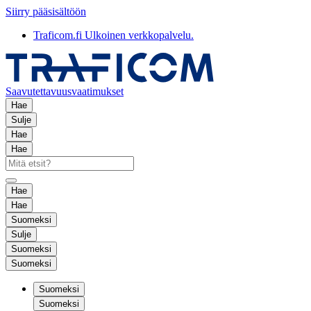
Siirry pääsisältöön
Traficom.fi
Ulkoinen verkkopalvelu.
Saavutettavuusvaatimukset
Hae
Sulje
Hae
Hae
Hae
Hae
Suomeksi
Sulje
Suomeksi
Suomeksi
Suomeksi
Suomeksi