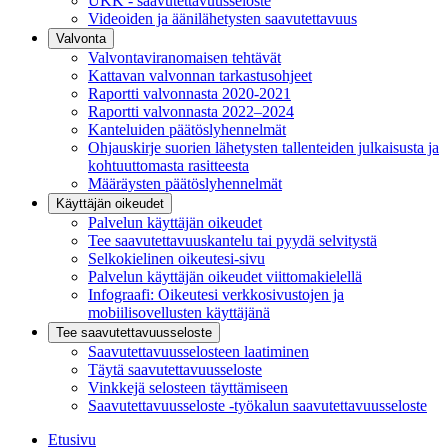
UKK - saavutettavuusseloste
Videoiden ja äänilähetysten saavutettavuus
Valvonta
Valvontaviranomaisen tehtävät
Kattavan valvonnan tarkastusohjeet
Raportti valvonnasta 2020-2021
Raportti valvonnasta 2022–2024
Kanteluiden päätöslyhennelmät
Ohjauskirje suorien lähetysten tallenteiden julkaisusta ja
kohtuuttomasta rasitteesta
Määräysten päätöslyhennelmät
Käyttäjän oikeudet
Palvelun käyttäjän oikeudet
Tee saavutettavuuskantelu tai pyydä selvitystä
Selkokielinen oikeutesi-sivu
Palvelun käyttäjän oikeudet viittomakielellä
Infograafi: Oikeutesi verkkosivustojen ja
mobiilisovellusten käyttäjänä
Tee saavutettavuusseloste
Saavutettavuus­selosteen laatiminen
Täytä saavutettavuusseloste
Vinkkejä selosteen täyttämiseen
Saavutettavuusseloste -työkalun saavutettavuusseloste
Etusivu