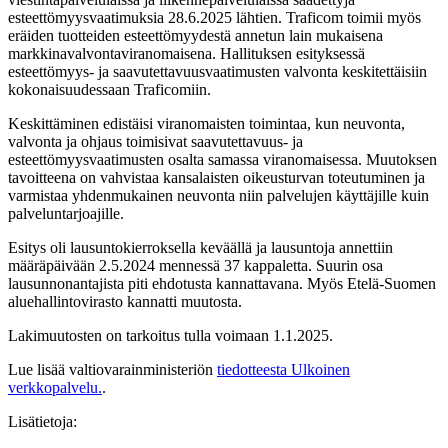
esteettömyysvaatimuksia 28.6.2025 lähtien. Traficom toimii myös
eräiden tuotteiden esteettömyydestä annetun lain mukaisena
markkinavalvontaviranomaisena. Hallituksen esityksessä
esteettömyys- ja saavutettavuusvaatimusten valvonta keskitettäisiin
kokonaisuudessaan Traficomiin.
Keskittäminen edistäisi viranomaisten toimintaa, kun neuvonta,
valvonta ja ohjaus toimisivat saavutettavuus- ja
esteettömyysvaatimusten osalta samassa viranomaisessa. Muutoksen
tavoitteena on vahvistaa kansalaisten oikeusturvan toteutuminen ja
varmistaa yhdenmukainen neuvonta niin palvelujen käyttäjille kuin
palveluntarjoajille.
Esitys oli lausuntokierroksella keväällä ja lausuntoja annettiin
määräpäivään 2.5.2024 mennessä 37 kappaletta. Suurin osa
lausunnonantajista piti ehdotusta kannattavana. Myös Etelä-Suomen
aluehallintovirasto kannatti muutosta.
Lakimuutosten on tarkoitus tulla voimaan 1.1.2025.
Lue lisää valtiovarainministeriön
tiedotteesta
Ulkoinen
verkkopalvelu.
.
Lisätietoja: