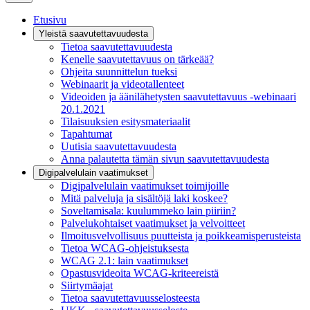
Etusivu
Yleistä saavutettavuudesta
Tietoa saavutettavuudesta
Kenelle saavutettavuus on tärkeää?
Ohjeita suunnittelun tueksi
Webinaarit ja videotallenteet
Videoiden ja äänilähetysten saavutettavuus -webinaari
20.1.2021
Tilaisuuksien esitysmateriaalit
Tapahtumat
Uutisia saavutettavuudesta
Anna palautetta tämän sivun saavutettavuudesta
Digipalvelulain vaatimukset
Digipalvelulain vaatimukset toimijoille
Mitä palveluja ja sisältöjä laki koskee?
Soveltamisala: kuulummeko lain piiriin?
Palvelukohtaiset vaatimukset ja velvoitteet
Ilmoitusvelvollisuus puutteista ja poikkeamisperusteista
Tietoa WCAG-ohjeistuksesta
WCAG 2.1: lain vaatimukset
Opastusvideoita WCAG-kriteereistä
Siirtymäajat
Tietoa saavutettavuusselosteesta