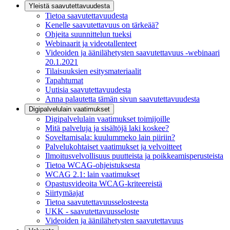
Yleistä saavutettavuudesta
Tietoa saavutettavuudesta
Kenelle saavutettavuus on tärkeää?
Ohjeita suunnittelun tueksi
Webinaarit ja videotallenteet
Videoiden ja äänilähetysten saavutettavuus -webinaari
20.1.2021
Tilaisuuksien esitysmateriaalit
Tapahtumat
Uutisia saavutettavuudesta
Anna palautetta tämän sivun saavutettavuudesta
Digipalvelulain vaatimukset
Digipalvelulain vaatimukset toimijoille
Mitä palveluja ja sisältöjä laki koskee?
Soveltamisala: kuulummeko lain piiriin?
Palvelukohtaiset vaatimukset ja velvoitteet
Ilmoitusvelvollisuus puutteista ja poikkeamisperusteista
Tietoa WCAG-ohjeistuksesta
WCAG 2.1: lain vaatimukset
Opastusvideoita WCAG-kriteereistä
Siirtymäajat
Tietoa saavutettavuusselosteesta
UKK - saavutettavuusseloste
Videoiden ja äänilähetysten saavutettavuus