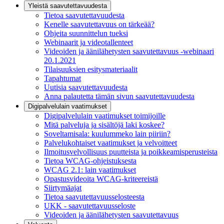
Yleistä saavutettavuudesta
Tietoa saavutettavuudesta
Kenelle saavutettavuus on tärkeää?
Ohjeita suunnittelun tueksi
Webinaarit ja videotallenteet
Videoiden ja äänilähetysten saavutettavuus -webinaari
20.1.2021
Tilaisuuksien esitysmateriaalit
Tapahtumat
Uutisia saavutettavuudesta
Anna palautetta tämän sivun saavutettavuudesta
Digipalvelulain vaatimukset
Digipalvelulain vaatimukset toimijoille
Mitä palveluja ja sisältöjä laki koskee?
Soveltamisala: kuulummeko lain piiriin?
Palvelukohtaiset vaatimukset ja velvoitteet
Ilmoitusvelvollisuus puutteista ja poikkeamisperusteista
Tietoa WCAG-ohjeistuksesta
WCAG 2.1: lain vaatimukset
Opastusvideoita WCAG-kriteereistä
Siirtymäajat
Tietoa saavutettavuusselosteesta
UKK - saavutettavuusseloste
Videoiden ja äänilähetysten saavutettavuus