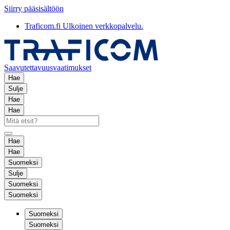
Siirry pääsisältöön
Traficom.fi
Ulkoinen verkkopalvelu.
Saavutettavuusvaatimukset
Hae
Sulje
Hae
Hae
Hae
Hae
Suomeksi
Sulje
Suomeksi
Suomeksi
Suomeksi
Suomeksi