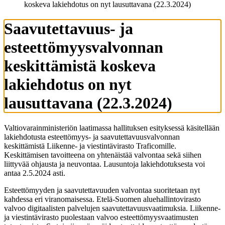
koskeva lakiehdotus on nyt lausuttavana (22.3.2024)
Saavutettavuus- ja
esteettömyysvalvonnan
keskittämistä koskeva
lakiehdotus on nyt
lausuttavana (22.3.2024)
Valtiovarainministeriön laatimassa hallituksen esityksessä käsitellään
lakiehdotusta esteettömyys- ja saavutettavuusvalvonnan
keskittämistä Liikenne- ja viestintävirasto Traficomille.
Keskittämisen tavoitteena on yhtenäistää valvontaa sekä siihen
liittyvää ohjausta ja neuvontaa. Lausuntoja lakiehdotuksesta voi
antaa 2.5.2024 asti.
Esteettömyyden ja saavutettavuuden valvontaa suoritetaan nyt
kahdessa eri viranomaisessa. Etelä-Suomen aluehallintovirasto
valvoo digitaalisten palvelujen saavutettavuusvaatimuksia. Liikenne-
ja viestintävirasto puolestaan valvoo esteettömyysvaatimusten