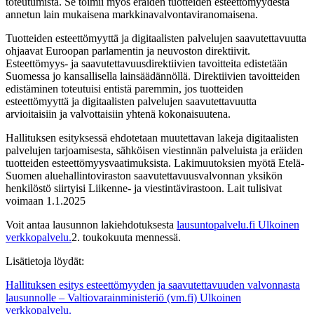
toteutumista. Se toimii myös eräiden tuotteiden esteettömyydestä
annetun lain mukaisena markkinavalvontaviranomaisena.
Tuotteiden esteettömyyttä ja digitaalisten palvelujen saavutettavuutta
ohjaavat Euroopan parlamentin ja neuvoston direktiivit.
Esteettömyys- ja saavutettavuusdirektiivien tavoitteita edistetään
Suomessa jo kansallisella lainsäädännöllä. Direktiivien tavoitteiden
edistäminen toteutuisi entistä paremmin, jos tuotteiden
esteettömyyttä ja digitaalisten palvelujen saavutettavuutta
arvioitaisiin ja valvottaisiin yhtenä kokonaisuutena.
Hallituksen esityksessä ehdotetaan muutettavan lakeja digitaalisten
palvelujen tarjoamisesta, sähköisen viestinnän palveluista ja eräiden
tuotteiden esteettömyysvaatimuksista. Lakimuutoksien myötä Etelä-
Suomen aluehallintoviraston saavutettavuusvalvonnan yksikön
henkilöstö siirtyisi Liikenne- ja viestintävirastoon. Lait tulisivat
voimaan 1.1.2025
Voit antaa lausunnon lakiehdotuksesta
lausuntopalvelu.fi
Ulkoinen
verkkopalvelu.
2. toukokuuta mennessä.
Lisätietoja löydät:
Hallituksen esitys esteettömyyden ja saavutettavuuden valvonnasta
lausunnolle – Valtiovarainministeriö (vm.fi)
Ulkoinen
verkkopalvelu.