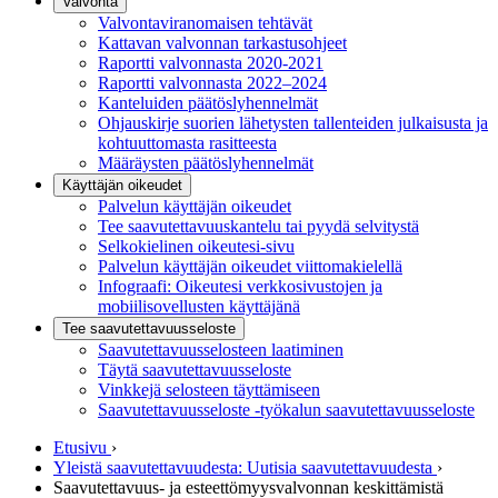
Valvonta
Valvontaviranomaisen tehtävät
Kattavan valvonnan tarkastusohjeet
Raportti valvonnasta 2020-2021
Raportti valvonnasta 2022–2024
Kanteluiden päätöslyhennelmät
Ohjauskirje suorien lähetysten tallenteiden julkaisusta ja
kohtuuttomasta rasitteesta
Määräysten päätöslyhennelmät
Käyttäjän oikeudet
Palvelun käyttäjän oikeudet
Tee saavutettavuuskantelu tai pyydä selvitystä
Selkokielinen oikeutesi-sivu
Palvelun käyttäjän oikeudet viittomakielellä
Infograafi: Oikeutesi verkkosivustojen ja
mobiilisovellusten käyttäjänä
Tee saavutettavuusseloste
Saavutettavuus­selosteen laatiminen
Täytä saavutettavuusseloste
Vinkkejä selosteen täyttämiseen
Saavutettavuusseloste -työkalun saavutettavuusseloste
Etusivu
›
Yleistä saavutettavuudesta: Uutisia saavutettavuudesta
›
Saavutettavuus- ja esteettömyysvalvonnan keskittämistä