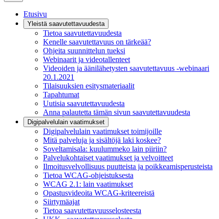
Etusivu
Yleistä saavutettavuudesta
Tietoa saavutettavuudesta
Kenelle saavutettavuus on tärkeää?
Ohjeita suunnittelun tueksi
Webinaarit ja videotallenteet
Videoiden ja äänilähetysten saavutettavuus -webinaari
20.1.2021
Tilaisuuksien esitysmateriaalit
Tapahtumat
Uutisia saavutettavuudesta
Anna palautetta tämän sivun saavutettavuudesta
Digipalvelulain vaatimukset
Digipalvelulain vaatimukset toimijoille
Mitä palveluja ja sisältöjä laki koskee?
Soveltamisala: kuulummeko lain piiriin?
Palvelukohtaiset vaatimukset ja velvoitteet
Ilmoitusvelvollisuus puutteista ja poikkeamisperusteista
Tietoa WCAG-ohjeistuksesta
WCAG 2.1: lain vaatimukset
Opastusvideoita WCAG-kriteereistä
Siirtymäajat
Tietoa saavutettavuusselosteesta