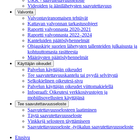
UKK - saavutettavuusseloste
Videoiden ja äänilähetysten saavutettavuus
Valvonta
Valvontaviranomaisen tehtävät
Kattavan valvonnan tarkastusohjeet
Raportti valvonnasta 2020-2021
Raportti valvonnasta 2022–2024
Kanteluiden päätöslyhennelmät
Ohjauskirje suorien lähetysten tallenteiden julkaisusta ja
kohtuuttomasta rasitteesta
Määräysten päätöslyhennelmät
Käyttäjän oikeudet
Palvelun käyttäjän oikeudet
Tee saavutettavuuskantelu tai pyydä selvitystä
Selkokielinen oikeutesi-sivu
Palvelun käyttäjän oikeudet viittomakielellä
Infograafi: Oikeutesi verkkosivustojen ja
mobiilisovellusten käyttäjänä
Tee saavutettavuusseloste
Saavutettavuus­selosteen laatiminen
Täytä saavutettavuusseloste
Vinkkejä selosteen täyttämiseen
Saavutettavuusseloste -työkalun saavutettavuusseloste
Etusivu