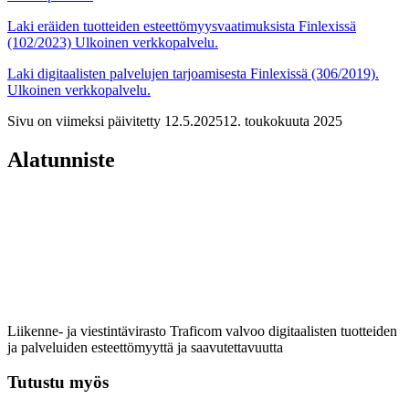
Laki eräiden tuotteiden esteettömyysvaatimuksista Finlexissä
(102/2023)
Ulkoinen verkkopalvelu.
Laki digitaalisten palvelujen tarjoamisesta Finlexissä (306/2019).
Ulkoinen verkkopalvelu.
Sivu on viimeksi päivitetty
12.5.2025
12. toukokuuta 2025
Alatunniste
Liikenne- ja viestintävirasto Traficom valvoo digitaalisten tuotteiden
ja palveluiden esteettömyyttä ja saavutettavuutta
Tutustu myös