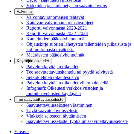
UKK - saavutettavuusseloste
Videoiden ja äänilähetysten saavutettavuus
Valvonta
Valvontaviranomaisen tehtävät
Kattavan valvonnan tarkastusohjeet
Raportti valvonnasta 2020-2021
Raportti valvonnasta 2022–2024
Kanteluiden päätöslyhennelmät
Ohjauskirje suorien lähetysten tallenteiden julkaisusta ja
kohtuuttomasta rasitteesta
Määräysten päätöslyhennelmät
Käyttäjän oikeudet
Palvelun käyttäjän oikeudet
Tee saavutettavuuskantelu tai pyydä selvitystä
Selkokielinen oikeutesi-sivu
Palvelun käyttäjän oikeudet viittomakielellä
Infograafi: Oikeutesi verkkosivustojen ja
mobiilisovellusten käyttäjänä
Tee saavutettavuusseloste
Saavutettavuus­selosteen laatiminen
Täytä saavutettavuusseloste
Vinkkejä selosteen täyttämiseen
Saavutettavuusseloste -työkalun saavutettavuusseloste
Etusivu