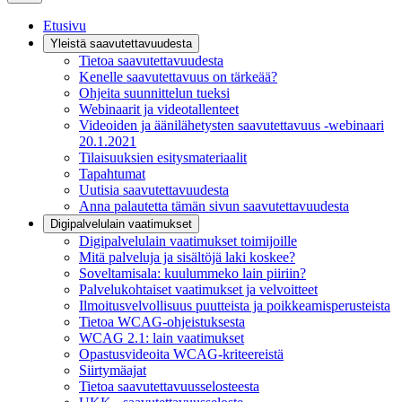
Etusivu
Yleistä saavutettavuudesta
Tietoa saavutettavuudesta
Kenelle saavutettavuus on tärkeää?
Ohjeita suunnittelun tueksi
Webinaarit ja videotallenteet
Videoiden ja äänilähetysten saavutettavuus -webinaari
20.1.2021
Tilaisuuksien esitysmateriaalit
Tapahtumat
Uutisia saavutettavuudesta
Anna palautetta tämän sivun saavutettavuudesta
Digipalvelulain vaatimukset
Digipalvelulain vaatimukset toimijoille
Mitä palveluja ja sisältöjä laki koskee?
Soveltamisala: kuulummeko lain piiriin?
Palvelukohtaiset vaatimukset ja velvoitteet
Ilmoitusvelvollisuus puutteista ja poikkeamisperusteista
Tietoa WCAG-ohjeistuksesta
WCAG 2.1: lain vaatimukset
Opastusvideoita WCAG-kriteereistä
Siirtymäajat
Tietoa saavutettavuusselosteesta