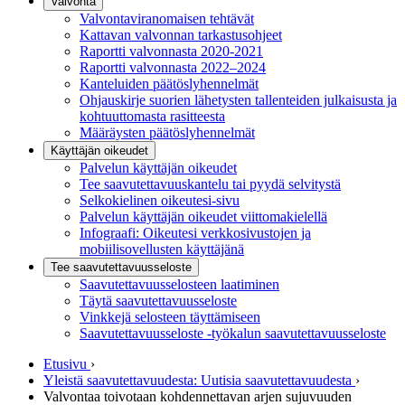
Valvonta
Valvontaviranomaisen tehtävät
Kattavan valvonnan tarkastusohjeet
Raportti valvonnasta 2020-2021
Raportti valvonnasta 2022–2024
Kanteluiden päätöslyhennelmät
Ohjauskirje suorien lähetysten tallenteiden julkaisusta ja
kohtuuttomasta rasitteesta
Määräysten päätöslyhennelmät
Käyttäjän oikeudet
Palvelun käyttäjän oikeudet
Tee saavutettavuuskantelu tai pyydä selvitystä
Selkokielinen oikeutesi-sivu
Palvelun käyttäjän oikeudet viittomakielellä
Infograafi: Oikeutesi verkkosivustojen ja
mobiilisovellusten käyttäjänä
Tee saavutettavuusseloste
Saavutettavuus­selosteen laatiminen
Täytä saavutettavuusseloste
Vinkkejä selosteen täyttämiseen
Saavutettavuusseloste -työkalun saavutettavuusseloste
Etusivu
›
Yleistä saavutettavuudesta: Uutisia saavutettavuudesta
›
Valvontaa toivotaan kohdennettavan arjen sujuvuuden