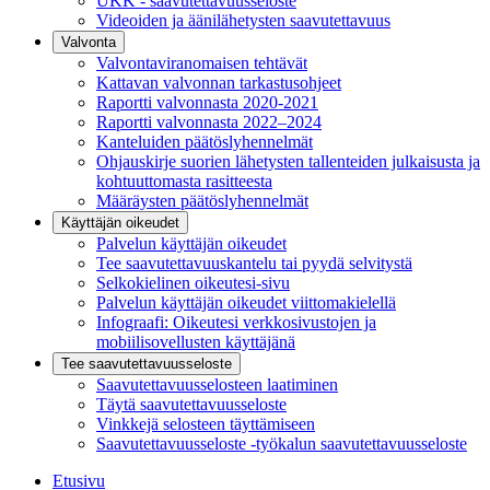
UKK - saavutettavuusseloste
Videoiden ja äänilähetysten saavutettavuus
Valvonta
Valvontaviranomaisen tehtävät
Kattavan valvonnan tarkastusohjeet
Raportti valvonnasta 2020-2021
Raportti valvonnasta 2022–2024
Kanteluiden päätöslyhennelmät
Ohjauskirje suorien lähetysten tallenteiden julkaisusta ja
kohtuuttomasta rasitteesta
Määräysten päätöslyhennelmät
Käyttäjän oikeudet
Palvelun käyttäjän oikeudet
Tee saavutettavuuskantelu tai pyydä selvitystä
Selkokielinen oikeutesi-sivu
Palvelun käyttäjän oikeudet viittomakielellä
Infograafi: Oikeutesi verkkosivustojen ja
mobiilisovellusten käyttäjänä
Tee saavutettavuusseloste
Saavutettavuus­selosteen laatiminen
Täytä saavutettavuusseloste
Vinkkejä selosteen täyttämiseen
Saavutettavuusseloste -työkalun saavutettavuusseloste
Etusivu