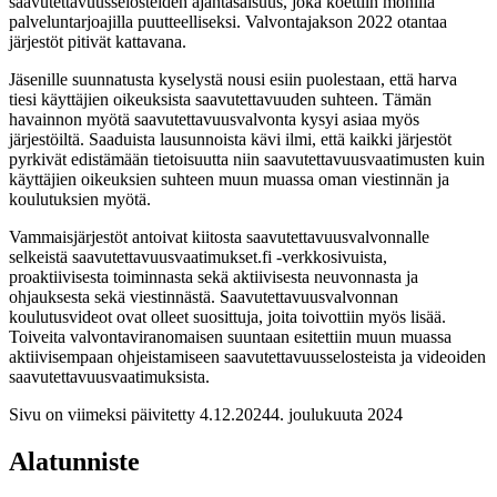
saavutettavuusselosteiden ajantasaisuus, joka koettiin monilla
palveluntarjoajilla puutteelliseksi. Valvontajakson 2022 otantaa
järjestöt pitivät kattavana.
Jäsenille suunnatusta kyselystä nousi esiin puolestaan, että harva
tiesi käyttäjien oikeuksista saavutettavuuden suhteen. Tämän
havainnon myötä saavutettavuusvalvonta kysyi asiaa myös
järjestöiltä. Saaduista lausunnoista kävi ilmi, että kaikki järjestöt
pyrkivät edistämään tietoisuutta niin saavutettavuusvaatimusten kuin
käyttäjien oikeuksien suhteen muun muassa oman viestinnän ja
koulutuksien myötä.
Vammaisjärjestöt antoivat kiitosta saavutettavuusvalvonnalle
selkeistä saavutettavuusvaatimukset.fi -verkkosivuista,
proaktiivisesta toiminnasta sekä aktiivisesta neuvonnasta ja
ohjauksesta sekä viestinnästä. Saavutettavuusvalvonnan
koulutusvideot ovat olleet suosittuja, joita toivottiin myös lisää.
Toiveita valvontaviranomaisen suuntaan esitettiin muun muassa
aktiivisempaan ohjeistamiseen saavutettavuusselosteista ja videoiden
saavutettavuusvaatimuksista.
Sivu on viimeksi päivitetty
4.12.2024
4. joulukuuta 2024
Alatunniste