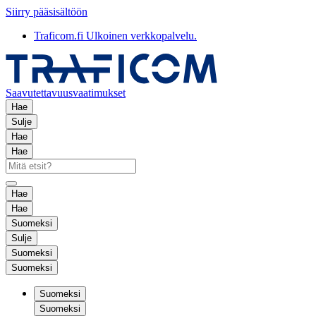
Siirry pääsisältöön
Traficom.fi
Ulkoinen verkkopalvelu.
Saavutettavuusvaatimukset
Hae
Sulje
Hae
Hae
Hae
Hae
Suomeksi
Sulje
Suomeksi
Suomeksi
Suomeksi
Suomeksi