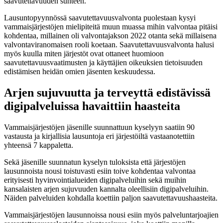
saavutettavuuden suhteen.
Lausuntopyynnössä saavutettavuusvalvonta puolestaan kysyi
vammaisjärjestöjen mielipiteitä muun muassa mihin valvontaa pitäisi
kohdentaa, millainen oli valvontajakson 2022 otanta sekä millaisena
valvontaviranomaisen rooli koetaan. Saavutettavuusvalvonta halusi
myös kuulla miten järjestöt ovat ottaneet huomioon
saavutettavuusvaatimusten ja käyttäjien oikeuksien tietoisuuden
edistämisen heidän omien jäsenten keskuudessa.
Arjen sujuvuutta ja terveyttä edistävissä
digipalveluissa havaittiin haasteita
Vammaisjärjestöjen jäsenille suunnattuun kyselyyn saatiin 90
vastausta ja kirjallisia lausuntoja eri järjestöiltä vastaanotettiin
yhteensä 7 kappaletta.
Sekä jäsenille suunnatun kyselyn tuloksista että järjestöjen
lausunnoista nousi toistuvasti esiin toive kohdentaa valvontaa
erityisesti hyvinvointialueiden digipalveluihin sekä muihin
kansalaisten arjen sujuvuuden kannalta oleellisiin digipalveluihin.
Näiden palveluiden kohdalla koettiin paljon saavutettavuushaasteita.
Vammaisjärjestöjen lausunnoissa nousi esiin myös palveluntarjoajien