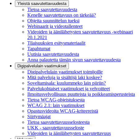
Yleistä saavutettavuudesta
Tietoa saavutettavuudesta
Kenelle saavutettavuus on tärkeää?
Ohjeita suunnittelun tueksi
Webinaarit ja videotallenteet
Videoiden ja äänilähetysten saavutettavuus -webinaari
20.1.2021
Tilaisuuksien esitysmateriaalit
Tapahtumat
Uutisia saavutettavuudesta
Anna palautetta tämän sivun saavutettavuudesta
Digipalvelulain vaatimukset
Digipalvelulain vaatimukset toimijoille
Mitä palveluja ja sisältöjä laki koskee?
Soveltamisala: kuulummeko lain piiriin?
Palvelukohtaiset vaatimukset ja velvoitteet
Ilmoitusvelvollisuus puutteista ja poikkeamisperusteista
Tietoa WCAG-ohjeistuksesta
WCAG 2.1: lain vaatimukset
Opastusvideoita WCAG-kriteereistä
Siirtymäajat
Tietoa saavutettavuusselosteesta
UKK - saavutettavuusseloste
Videoiden ja äänilähetysten saavutettavuus