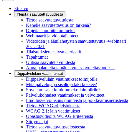
Etusivu
Yleistä saavutettavuudesta
Tietoa saavutettavuudesta
Kenelle saavutettavuus on tärkeää?
Ohjeita suunnittelun tueksi
Webinaarit ja videotallenteet
Videoiden ja äänilähetysten saavutettavuus -webinaari
20.1.2021
Tilaisuuksien esitysmateriaalit
Tapahtumat
Uutisia saavutettavuudesta
Anna palautetta tämän sivun saavutettavuudesta
Digipalvelulain vaatimukset
Digipalvelulain vaatimukset toimijoille
Mitä palveluja ja sisältöjä laki koskee?
Soveltamisala: kuulummeko lain piiriin?
Palvelukohtaiset vaatimukset ja velvoitteet
Ilmoitusvelvollisuus puutteista ja poikkeamisperusteista
Tietoa WCAG-ohjeistuksesta
WCAG 2.1: lain vaatimukset
Opastusvideoita WCAG-kriteereistä
Siirtymäajat
Tietoa saavutettavuusselosteesta