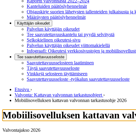
Raportti valvonnasta 2022–2024
Kanteluiden päätöslyhennelmät
Ohjauskirje suorien lähetysten tallenteiden julkaisusta ja 
Määräysten päätöslyhennelmät
Käyttäjän oikeudet
Palvelun käyttäjän oikeudet
Tee saavutettavuuskantelu tai pyydä selvitystä
Selkokielinen oikeutesi-sivu
Palvelun käyttäjän oikeudet viittomakielellä
Infograafi: Oikeutesi verkkosivustojen ja mobiilisovellus
Tee saavutettavuusseloste
Saavutettavuus­selosteen laatiminen
Täytä saavutettavuusseloste
Vinkkejä selosteen täyttämiseen
Saavutettavuusseloste -työkalun saavutettavuusseloste
Etusivu
›
Valvonta: Kattavan valvonnan tarkastusohjeet
›
Mobiilisovelluksen kattavan valvonnan tarkastusohje 2026
Mobiilisovelluksen kattavan va
Valvontajakso 2026