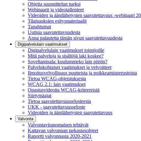
Ohjeita suunnittelun tueksi
Webinaarit ja videotallenteet
Videoiden ja äänilähetysten saavutettavuus -webinaari 2
Tilaisuuksien esitysmateriaalit
Tapahtumat
Uutisia saavutettavuudesta
Anna palautetta tämän sivun saavutettavuudesta
Digipalvelulain vaatimukset
Digipalvelulain vaatimukset toimijoille
Mitä palveluja ja sisältöjä laki koskee?
Soveltamisala: kuulummeko lain piiriin?
Palvelukohtaiset vaatimukset ja velvoitteet
Ilmoitusvelvollisuus puutteista ja poikkeamisperusteista
Tietoa WCAG-ohjeistuksesta
WCAG 2.1: lain vaatimukset
Opastusvideoita WCAG-kriteereistä
Siirtymäajat
Tietoa saavutettavuusselosteesta
UKK - saavutettavuusseloste
Videoiden ja äänilähetysten saavutettavuus
Valvonta
Valvontaviranomaisen tehtävät
Kattavan valvonnan tarkastusohjeet
Raportti valvonnasta 2020-2021