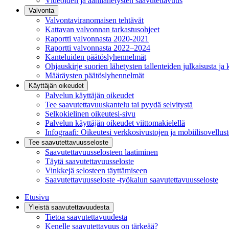
Videoiden ja äänilähetysten saavutettavuus
Valvonta
Valvontaviranomaisen tehtävät
Kattavan valvonnan tarkastusohjeet
Raportti valvonnasta 2020-2021
Raportti valvonnasta 2022–2024
Kanteluiden päätöslyhennelmät
Ohjauskirje suorien lähetysten tallenteiden julkaisusta ja 
Määräysten päätöslyhennelmät
Käyttäjän oikeudet
Palvelun käyttäjän oikeudet
Tee saavutettavuuskantelu tai pyydä selvitystä
Selkokielinen oikeutesi-sivu
Palvelun käyttäjän oikeudet viittomakielellä
Infograafi: Oikeutesi verkkosivustojen ja mobiilisovellus
Tee saavutettavuusseloste
Saavutettavuus­selosteen laatiminen
Täytä saavutettavuusseloste
Vinkkejä selosteen täyttämiseen
Saavutettavuusseloste -työkalun saavutettavuusseloste
Etusivu
Yleistä saavutettavuudesta
Tietoa saavutettavuudesta
Kenelle saavutettavuus on tärkeää?