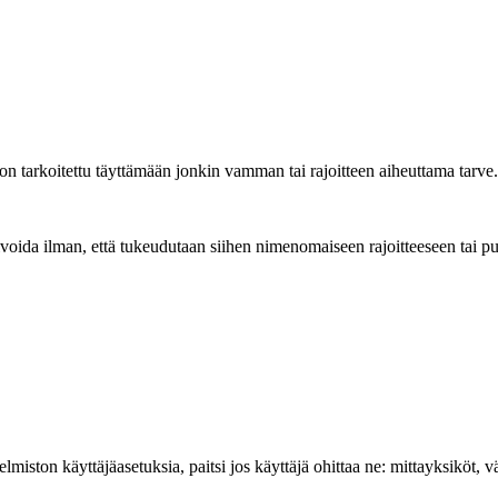
n tarkoitettu täyttämään jonkin vamman tai rajoitteen aiheuttama tarve.
ivoida ilman, että tukeudutaan siihen nimenomaiseen rajoitteeseen tai 
miston käyttäjäasetuksia, paitsi jos käyttäjä ohittaa ne: mittayksiköt, vär