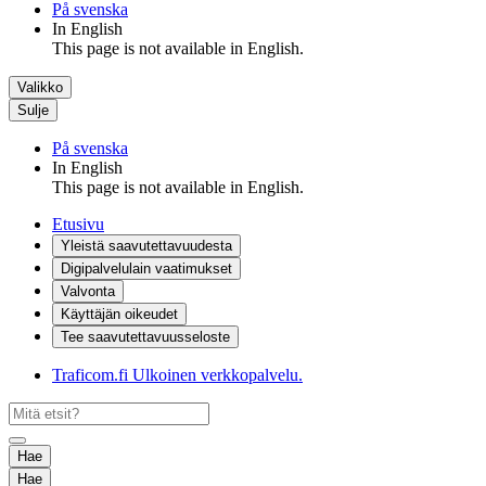
På svenska
In English
This page is not available in English.
Valikko
Sulje
På svenska
In English
This page is not available in English.
Etusivu
Yleistä saavutettavuudesta
Digipalvelulain vaatimukset
Valvonta
Käyttäjän oikeudet
Tee saavutettavuusseloste
Traficom.fi
Ulkoinen verkkopalvelu.
Hae
Hae