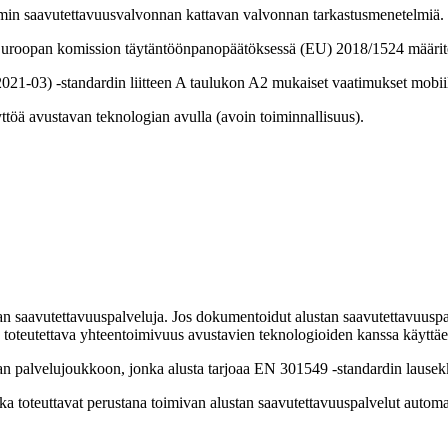
comin saavutettavuusvalvonnan kattavan valvonnan tarkastusmenetelmiä.
n Euroopan komission täytäntöönpanopäätöksessä (EU) 2018/1524 määrit
-03) -standardin liitteen A taulukon A2 mukaiset vaatimukset mobiili
yttöä avustavan teknologian avulla (avoin toiminnallisuus).
tan saavutettavuuspalveluja. Jos dokumentoidut alustan saavutettavuuspa
n toteutettava yhteentoimivuus avustavien teknologioiden kanssa käyttä
an palvelujoukkoon, jonka alusta tarjoaa EN 301549 -standardin lausekk
ka toteuttavat perustana toimivan alustan saavutettavuuspalvelut automaa