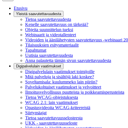
Etusivu
Yleistä saavutettavuudesta
Tietoa saavutettavuudesta
Kenelle saavutettavuus on tärkeää?
Ohjeita suunnittelun tueksi
Webinaarit ja videotallenteet
Videoiden ja äänilähetysten saavutettavuus -webinaari 2
Tilaisuuksien esitysmateriaalit
Tapahtumat
Uutisia saavutettavuudesta
Anna palautetta tämän sivun saavutettavuudesta
Digipalvelulain vaatimukset
Digipalvelulain vaatimukset toimijoille
Mitä palveluja ja sisältöjä laki koskee?
Soveltamisala: kuulummeko lain piiriin?
Palvelukohtaiset vaatimukset ja velvoitteet
Ilmoitusvelvollisuus puutteista ja poikkeamisperusteista
Tietoa WCAG-ohjeistuksesta
WCAG 2.1: lain vaatimukset
Opastusvideoita WCAG-kriteereistä
Siirtymäajat
Tietoa saavutettavuusselosteesta
UKK - saavutettavuusseloste