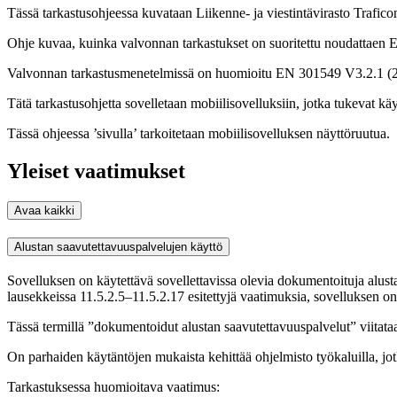
Tässä tarkastusohjeessa kuvataan Liikenne- ja viestintävirasto Trafi
Ohje kuvaa, kuinka valvonnan tarkastukset on suoritettu noudattae
Valvonnan tarkastusmenetelmissä on huomioitu EN 301549 V3.2.1 (2021
Tätä tarkastusohjetta sovelletaan mobiilisovelluksiin, jotka tukevat kä
Tässä ohjeessa ’sivulla’ tarkoitetaan mobiilisovelluksen näyttöruutua.
Yleiset vaatimukset
Avaa kaikki
Alustan saavutettavuuspalvelujen käyttö
Sovelluksen on käytettävä sovellettavissa olevia dokumentoituja alus
lausekkeissa 11.5.2.5–11.5.2.17 esitettyjä vaatimuksia, sovelluksen o
Tässä termillä ”dokumentoidut alustan saavutettavuuspalvelut” viitata
On parhaiden käytäntöjen mukaista kehittää ohjelmisto työkaluilla, jot
Tarkastuksessa huomioitava vaatimus: