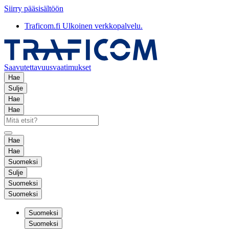
Siirry pääsisältöön
Traficom.fi
Ulkoinen verkkopalvelu.
Saavutettavuusvaatimukset
Hae
Sulje
Hae
Hae
Hae
Hae
Suomeksi
Sulje
Suomeksi
Suomeksi
Suomeksi
Suomeksi